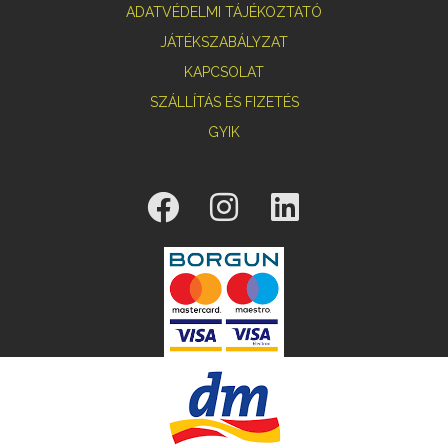
ADATVÉDELMI TÁJÉKOZTATÓ
JÁTÉKSZABÁLYZAT
KAPCSOLAT
SZÁLLÍTÁS ÉS FIZETÉS
GYIK