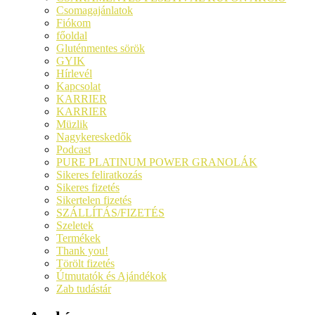
Csomagajánlatok
Fiókom
főoldal
Gluténmentes sörök
GYIK
Hírlevél
Kapcsolat
KARRIER
KARRIER
Müzlik
Nagykereskedők
Podcast
PURE PLATINUM POWER GRANOLÁK
Sikeres feliratkozás
Sikeres fizetés
Sikertelen fizetés
SZÁLLÍTÁS/FIZETÉS
Szeletek
Termékek
Thank you!
Törölt fizetés
Útmutatók és Ajándékok
Zab tudástár