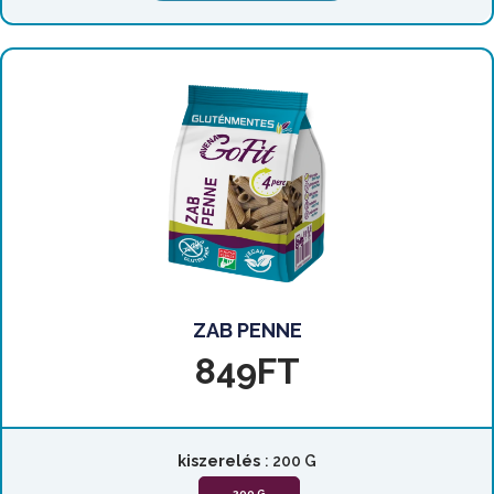
ZAB PENNE
849
FT
kiszerelés
: 200 G
200 G