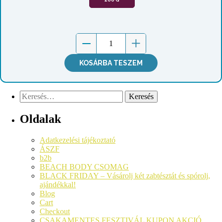
KOSÁRBA TESZEM
Oldalak
Adatkezelési tájékoztató
ÁSZF
b2b
BEACH BODY CSOMAG
BLACK FRIDAY – Vásárolj két zabtésztát és spórolj,
ajándékkal!
Blog
Cart
Checkout
CSAKAMENTES FESZTIVÁL KUPON AKCIÓ​