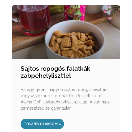
Sajtos ropogós falatkák
zabpehelyliszttel
Ha egy gyors, nagyon sajtos ropogtatnivalóra
vágysz, akkor ezt próbáld ki. Reszelt sajt és
Avena GoFit zabpehelyliszt az alap. A zab hazai
termesztésű és garantáltan
TOVÁBB OLVASOM »