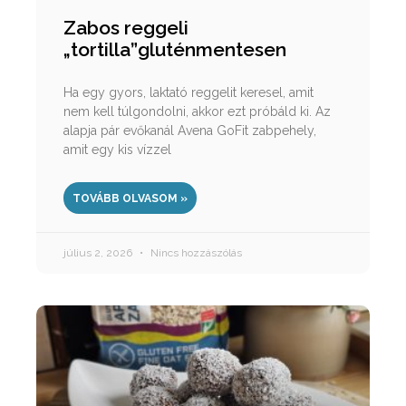
Zabos reggeli
„tortilla”gluténmentesen
Ha egy gyors, laktató reggelit keresel, amit
nem kell túlgondolni, akkor ezt próbáld ki. Az
alapja pár evőkanál Avena GoFit zabpehely,
amit egy kis vízzel
TOVÁBB OLVASOM »
július 2, 2026
Nincs hozzászólás