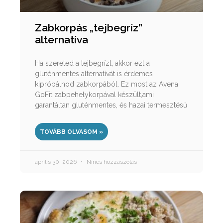
Zabkorpás „tejbegríz”
alternatíva
Ha szereted a tejbegrízt, akkor ezt a
gluténmentes alternatívát is érdemes
kipróbálnod zabkorpából. Ez most az Avena
GoFit zabpehelykorpával készült,ami
garantáltan gluténmentes, és hazai termesztésű
TOVÁBB OLVASOM »
április 30, 2026
Nincs hozzászólás