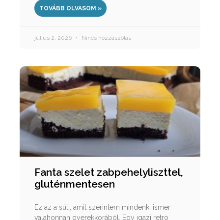
TOVÁBB OLVASOM »
július 2, 2026
Nincs hozzászólás
Fanta szelet zabpehelyliszttel,
gluténmentesen
Ez az a süti, amit szerintem mindenki ismer
valahonnan gyerekkorából. Egy igazi retro