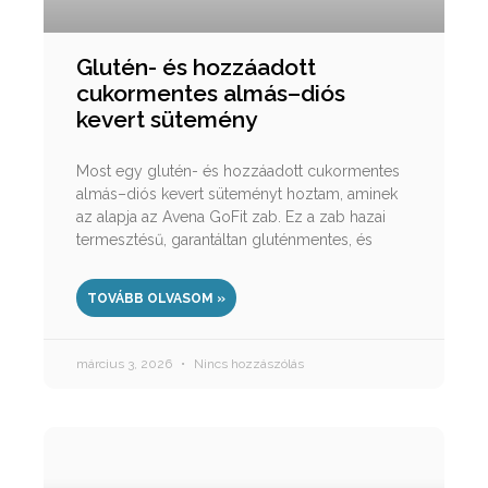
Glutén- és hozzáadott
cukormentes almás–diós
kevert sütemény
Most egy glutén- és hozzáadott cukormentes
almás–diós kevert süteményt hoztam, aminek
az alapja az Avena GoFit zab. Ez a zab hazai
termesztésű, garantáltan gluténmentes, és
TOVÁBB OLVASOM »
március 3, 2026
Nincs hozzászólás