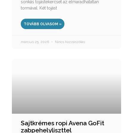
sonkás tojástekercset az elmaradhatatlan
tormával. Két tojást
TOVÁBB OLVASOM »
március 25, 2026
Nincs hozzászólás
Sajtkrémes ropi Avena GoFit
zabpehelyliszttel