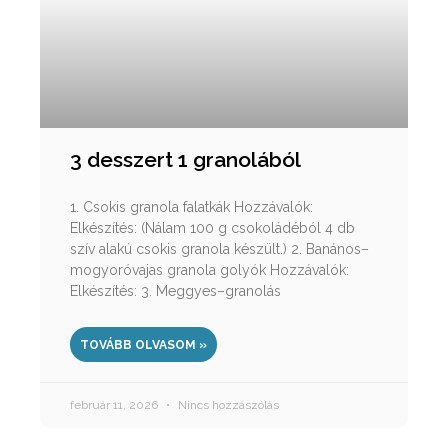
3 desszert 1 granolából
1. Csokis granola falatkák Hozzávalók:
Elkészítés: (Nálam 100 g csokoládéból 4 db
szív alakú csokis granola készült.) 2. Banános–
mogyoróvajas granola golyók Hozzávalók:
Elkészítés: 3. Meggyes–granolás
TOVÁBB OLVASOM »
február 11, 2026
Nincs hozzászólás