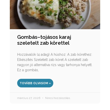
Gombás–tojásos karaj
szeletelt zab körettel
Hozzávalók (4 adag) A húshoz: A zab körethez:
Elkészítés Szeletelt zab köret A szeletelt zab
nagyon jó alternatíva rizs vagy tarhonya helyett.
Ez a gombás,
TOVÁBB OLVASOM »
március 27, 2026
Nincs hozzászólás