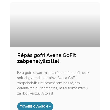
Répás gofri Avena GoFit
zabpehelyliszttel
Ez a gofri olyan, mintha répatortát ennél, csak
sokkal gyorsabban kész. Avena GoFit
zabpehelylisztet használtam hozzá, ami
garantáltan gluténmentes, hazai termesztésű
zabból készül. A tojást
TOVÁBB OLVASOM »