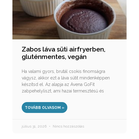
Zabos láva süti airfryerben,
gluténmentes, vegán
Ha valami gyors, brutál csokis finomságra
vágysz, akkor ezt a láva sütit mindenképpen
készítsd el. Az alapja az Avena GoFit
zabpehelyliszt, ami hazai termesztésű és
TOVÁBB OLVASOM »
július 31, 2026
Nincs hozzászólás