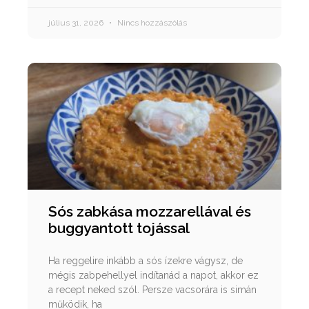
július 31, 2026
Nincs hozzászólás
Sós zabkása mozzarellával és
buggyantott tojással
Ha reggelire inkább a sós ízekre vágysz, de
mégis zabpehellyel indítanád a napot, akkor ez
a recept neked szól. Persze vacsorára is simán
működik, ha