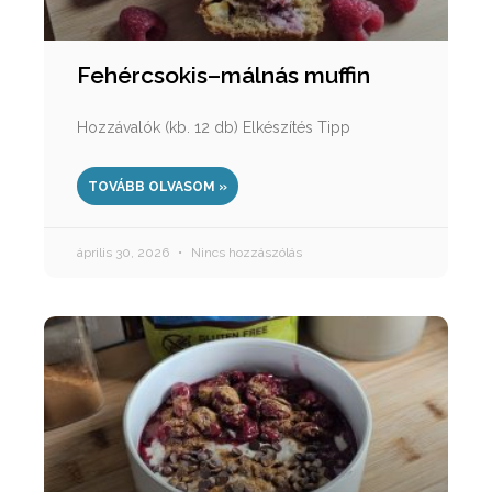
Fehércsokis–málnás muffin
Hozzávalók (kb. 12 db) Elkészítés Tipp
TOVÁBB OLVASOM »
április 30, 2026
Nincs hozzászólás