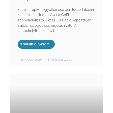
Ezzel a ropival egyetlen esetben tudsz hibázni:
ha nem készíted el. Avena GoFit
zabpehelylisztből készül ez az elképesztően
sajtos, ropogós sós rágcsálnivaló. A
zabpehelylisztet sóval
TOVÁBB OLVASOM »
március 25, 2026
Nincs hozzászólás