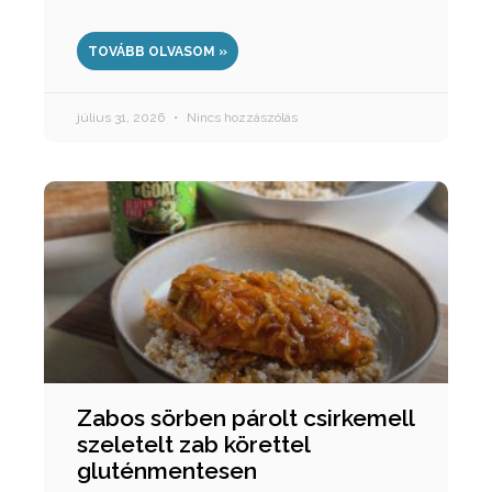
TOVÁBB OLVASOM »
július 31, 2026
Nincs hozzászólás
Zabos sörben párolt csirkemell
szeletelt zab körettel
gluténmentesen