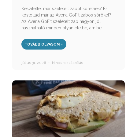
Készítettél már szeletelt zabot köretnek? És
kóstoltad már az Avena GoFit zabos söröket?
Az Avena GoFit szeletelt zab nagyon jól
használható minden olyan ételbe, amibe
TOVÁBB OLVASOM »
július 31, 2026
Nincs hozzászólás