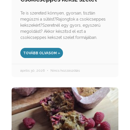
Te is szereted könnyen, gyorsan, tisztán
megúszni a sütést?Rajongtok a csokicseppes
kekszekért?Szeretnél egy gyors, egyszerű
megoldást? Akkor készítsd el ezt a
csokicseppes kekszet szelet formájában.
TOVÁBB OLVASOM »
április 30, 2026
Nincs hozzászólás