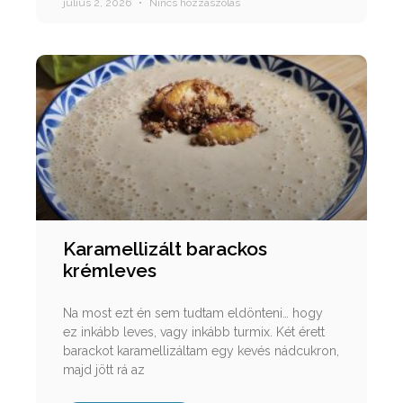
július 2, 2026
Nincs hozzászólás
Karamellizált barackos
krémleves
Na most ezt én sem tudtam eldönteni… hogy
ez inkább leves, vagy inkább turmix. Két érett
barackot karamellizáltam egy kevés nádcukron,
majd jött rá az