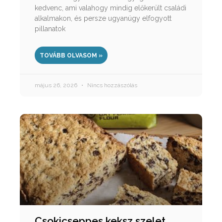
kedvenc, ami valahogy mindig előkerült családi
alkalmakon, és persze ugyanúgy elfogyott
pillanatok
TOVÁBB OLVASOM »
május 26, 2026
Nincs hozzászólás
Csokicseppes keksz szelet