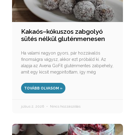
Kakaós–kókuszos zabgolyó
sütés nélkül gluténmenesen
Ha valami nagyon gyors, pár hozzávalós
finomságra vágysz, akkor ezt próbáld ki. Az
alapja az Avena GoFit gluténmentes zabpehely,
amit egy kicsit megpirítottam, így még
TOVÁBB OLVASOM »
július 2, 2026
Nincs hozzászólás