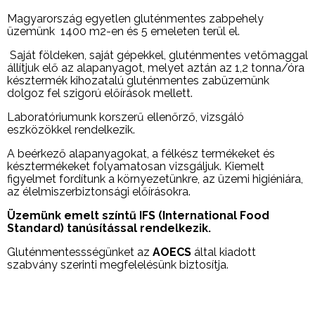
Magyarország egyetlen gluténmentes zabpehely
üzemünk
1400 m2-en és 5 emeleten terül el.
Saját földeken, saját gépekkel, gluténmentes vetőmaggal
állítjuk elő az alapanyagot, melyet aztán az 1
,2 tonna/óra
késztermék kihozatalú gluténmentes zabüzemünk
dolgoz fel szigorú előírások mellett.
Laboratóriumunk korszerű ellenőrző, vizsgáló
eszközökkel rendelkezik.
A beérkező alapanyagokat, a félkész termékeket és
késztermékeket folyamatosan vizsgáljuk. Kiemelt
figyelmet fordítunk a környezetünkre, az üzemi higiéniára,
az élelmiszerbiztonsági előírásokra.
Üzemünk emelt színtű IFS (International Food
Standard) tanúsítással rendelkezik.
Gluténmentessségünket az
AOECS
által kiadott
szabvány szerinti megfelelésünk biztosítja.