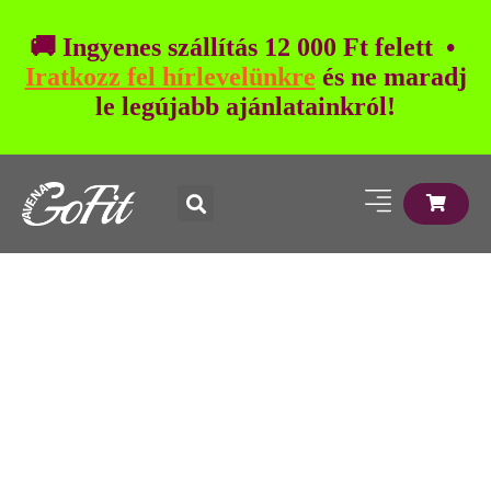
🚚 Ingyenes szállítás 12 000 Ft felett •
Iratkozz fel hírlevelünkre
és ne maradj
le legújabb ajánlatainkról!
GLUTÉNMENTES
AVENA GOFIT
ZAB TERMÉKCSALÁD