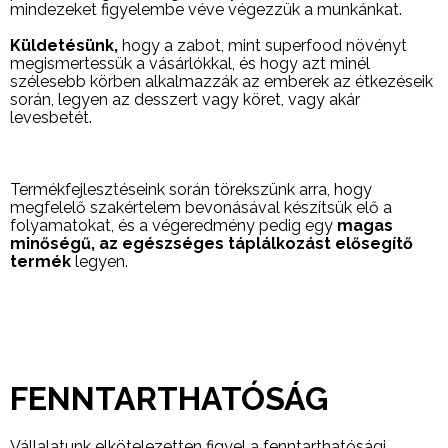
mindezeket figyelembe véve végezzük a munkánkat.
Küldetésünk,
hogy a zabot, mint superfood növényt
megismertessük a vásárlókkal, és hogy azt minél
szélesebb körben alkalmazzák az emberek az étkezéseik
során, legyen az desszert vagy köret, vagy akár
levesbetét.
Termékfejlesztéseink során törekszünk arra, hogy
megfelelő szakértelem bevonásával készítsük elő a
folyamatokat, és a végeredmény pedig egy
magas
minőségű, az egészséges táplálkozást elősegítő
termék
legyen.
FENNTARTHATÓSÁG
Vállalatunk elkötelezetten figyel a fenntarthatósági