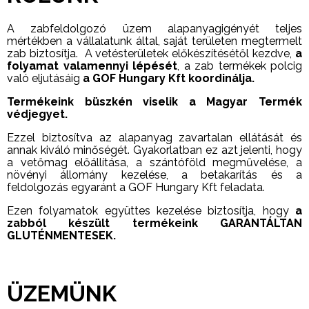
A zabfeldolgozó üzem alapanyagigényét teljes
mértékben a vállalatunk által, saját területen megtermelt
zab biztosítja. A vetésterületek előkészítésétől kezdve,
a
folyamat valamennyi lépését
, a zab termékek polcig
való eljutásáig
a GOF Hungary Kft koordinálja.
Termékeink büszkén viselik a Magyar Termék
védjegyet.
Ezzel biztosítva az alapanyag zavartalan ellátását és
annak kiváló minőségét. Gyakorlatban ez azt jelenti, hogy
a vetőmag előállítása, a szántóföld megművelése, a
növényi állomány kezelése, a betakarítás és a
feldolgozás egyaránt a GOF Hungary Kft feladata.
Ezen folyamatok együttes kezelése biztosítja, hogy
a
zabból készült termékeink GARANTÁLTAN
GLUTÉNMENTESEK.
ÜZEMÜNK