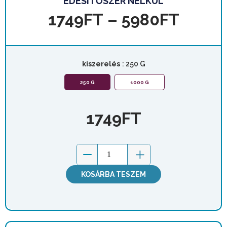
ÉDESÍTŐSZER NÉLKÜL
1749
FT
–
5980
FT
kiszerelés
: 250 G
250 G
1000 G
1749
FT
KOSÁRBA TESZEM