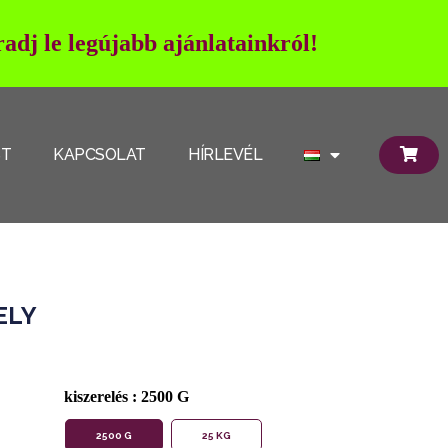
adj le legújabb ajánlatainkról!
ST
KAPCSOLAT
HÍRLEVÉL
ELY
kiszerelés
: 2500 G
2500 G
25 KG