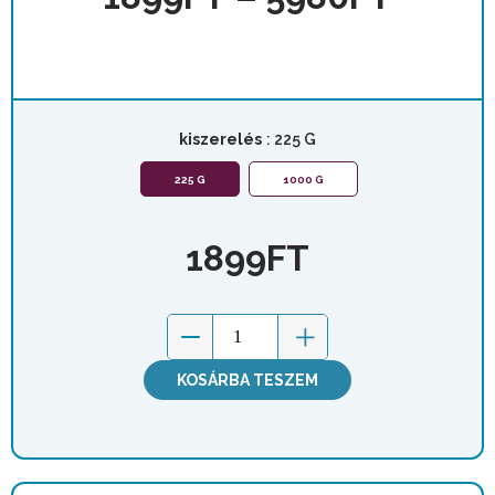
kiszerelés
: 225 G
225 G
1000 G
1899
FT
KOSÁRBA TESZEM