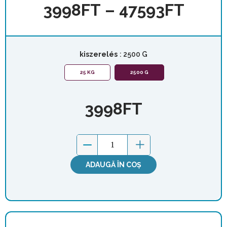
3998
FT
–
47593
FT
kiszerelés
: 2500 G
25 KG
2500 G
3998
FT
ADAUGĂ ÎN COȘ