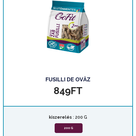
FUSILLI DE OVĂZ
849
FT
kiszerelés
: 200 G
200 G