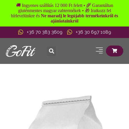
🚚 Ingyenes szállítás 12 000 Ft felett • 🌾 Garantáltan
gluténmentes magyar zabtermékek • 🎁 Iratkozz fel
hírlevelünkre és
Ne maradj le legújabb termékeinkről és
ajánlatainkról
+36 70 383 3609
+36 30 697 1089