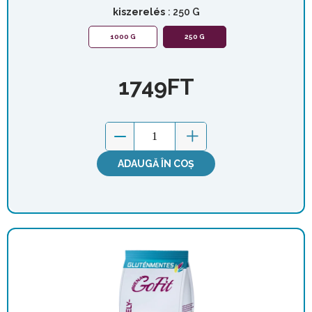
kiszerelés
: 250 G
1000 G
250 G
1749
FT
ADAUGĂ ÎN COȘ