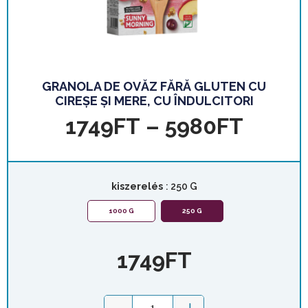
GRANOLA DE OVĂZ FĂRĂ GLUTEN CU
CIREȘE ȘI MERE, CU ÎNDULCITORI
1749
FT
–
5980
FT
kiszerelés
: 250 G
1000 G
250 G
1749
FT