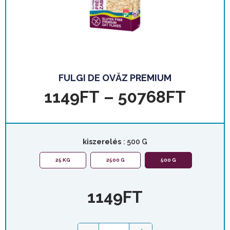
FULGI DE OVĂZ PREMIUM
1149
FT
–
50768
FT
kiszerelés
: 500 G
25 KG
2500 G
500 G
1149
FT