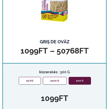
GRIȘ DE OVĂZ
1099
FT
–
50768
FT
kiszerelés
: 500 G
25 KG
2500 G
500 G
1099
FT