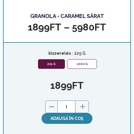
GRANOLA - CARAMEL SĂRAT
1899
FT
–
5980
FT
kiszerelés
: 225 G
225 G
1000 G
1899
FT
ADAUGĂ ÎN COȘ