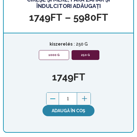
ÎNDULCITORI ADĂUGAȚI
1749
FT
–
5980
FT
kiszerelés
: 250 G
1000 G
250 G
1749
FT
ADAUGĂ ÎN COȘ