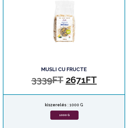
MUSLI CU FRUCTE
3339
FT
2671
FT
kiszerelés
: 1000 G
1000 G