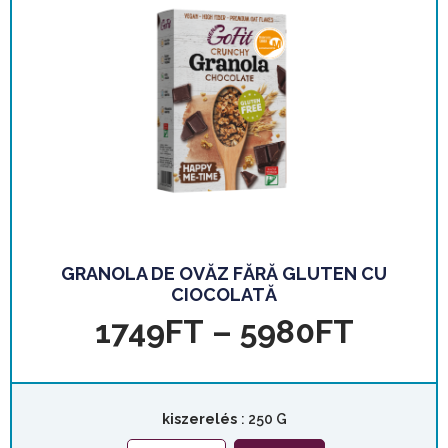
GRANOLA DE OVĂZ FĂRĂ GLUTEN CU
CIOCOLATĂ
1749
FT
–
5980
FT
kiszerelés
: 250 G