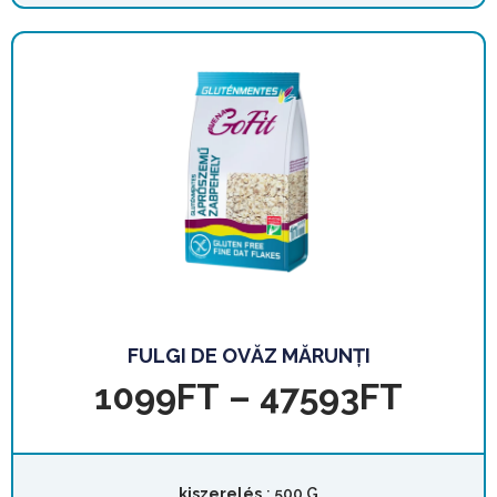
FULGI DE OVĂZ MĂRUNȚI
1099
FT
–
47593
FT
kiszerelés
: 500 G