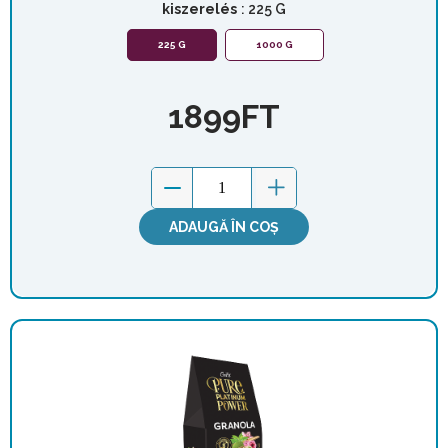
kiszerelés
: 225 G
225 G
1000 G
1899
FT
ADAUGĂ ÎN COȘ