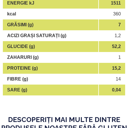
ENERGIE kJ
1511
kcal
360
GRĂSIMI (g)
7
ACIZI GRAȘI SATURAȚI (g)
1,2
GLUCIDE (g)
52,2
ZAHARURI (g)
1
PROTEINE (g)
15,2
FIBRE (g)
14
SARE (g)
0,04
DESCOPERIȚI MAI MULTE DINTRE
PRODUSELE NOASTRE FĂRĂ GLUTEN