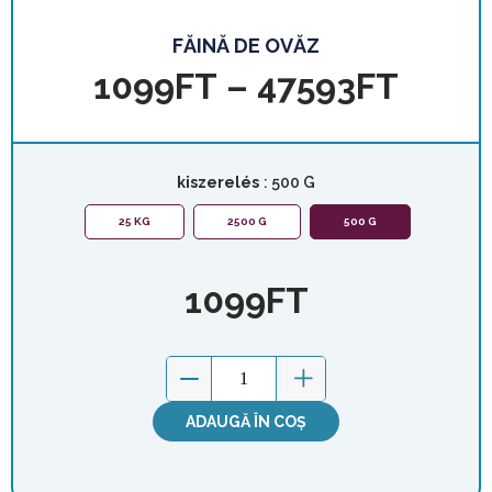
FĂINĂ DE OVĂZ
1099
FT
–
47593
FT
kiszerelés
: 500 G
25 KG
2500 G
500 G
1099
FT
ADAUGĂ ÎN COȘ