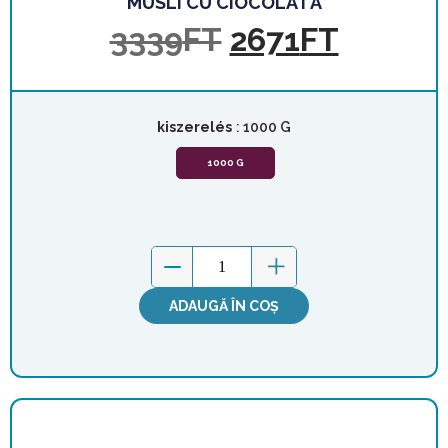
MUSLI CU CIOCOLATĂ
3339
FT
2671
FT
kiszerelés
: 1000 G
1000 G
ADAUGĂ ÎN COȘ