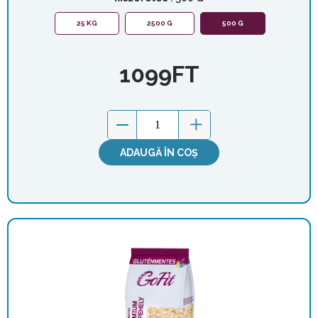
25 KG
2500 G
500 G
1099
FT
ADAUGĂ ÎN COȘ