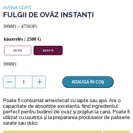
AVENA GOFIT
FULGII DE OVĂZ INSTANȚI
3998
Ft
–
47593
Ft
kiszerelés
: 2500 G
25 KG
2500 G
3998
Ft
ADAUGĂ ÎN COȘ
Poate fi consumat amestecat cu lapte sau apă. Are o
capacitate de absorbție excelentă, fiind ingredientul
perfect pentru budinci de ovăz și prăjituri la cană. Poate fi
utilizat cu ușurință și la prepararea produselor de patiserie
sărate sau dulci.