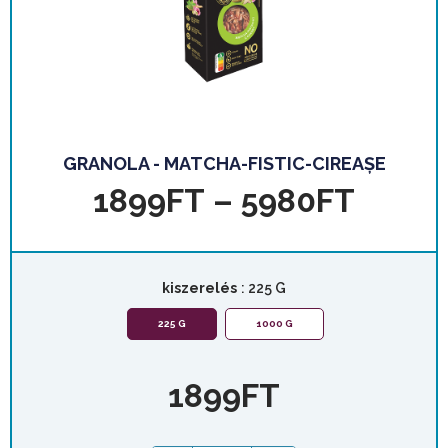
GRANOLA - MATCHA-FISTIC-CIREAȘE
1899
FT
–
5980
FT
kiszerelés
: 225 G
225 G
1000 G
1899
FT