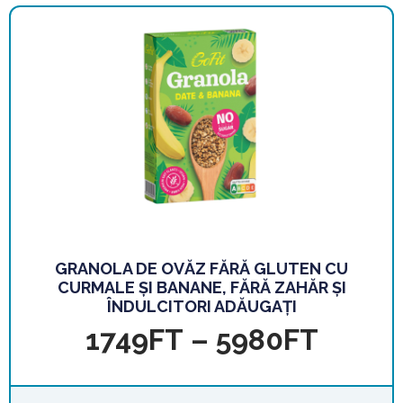
GRANOLA DE OVĂZ FĂRĂ GLUTEN CU
CURMALE ȘI BANANE, FĂRĂ ZAHĂR ȘI
ÎNDULCITORI ADĂUGAȚI
1749
FT
–
5980
FT