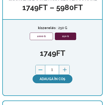
1749
FT
–
5980
FT
kiszerelés
: 250 G
1000 G
250 G
1749
FT
ADAUGĂ ÎN COȘ