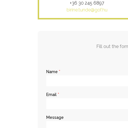
+36 30 245 6897
birine.tunde@gof.hu
Fill out the fo
Name
*
Email
*
Message