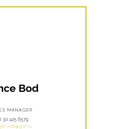
nce Bod
ES MANAGER
6 30 425 6579
an.edit@gof.hu