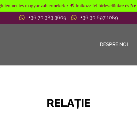
n gluténmentes magyar zabtermékek • 🎁 Iratkozz fel hírlevelünkre és
Ne 
+36 70 383 3609
+36 30 697 1089
DESPRE NOI
RELAŢIE