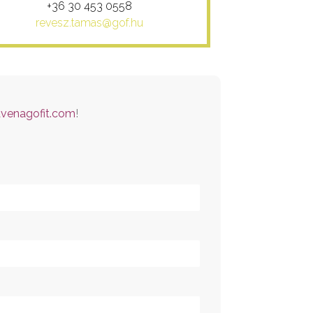
+36 30 453 0558
revesz.tamas@gof.hu
venagofit.com
!