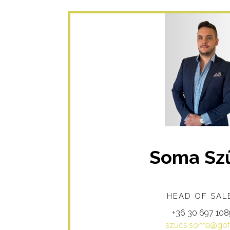
Soma Sz
HEAD OF SAL
+36 30 697 108
szucs.soma@gof