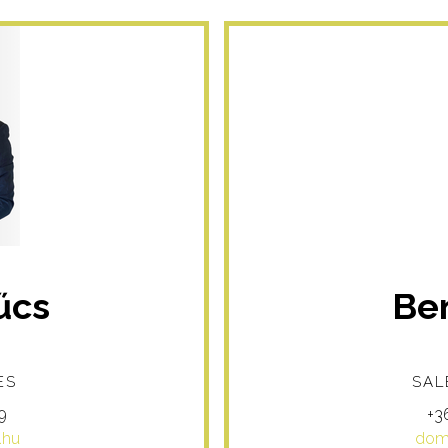
űcs
Be
ES
SAL
9
+3
.hu
domj