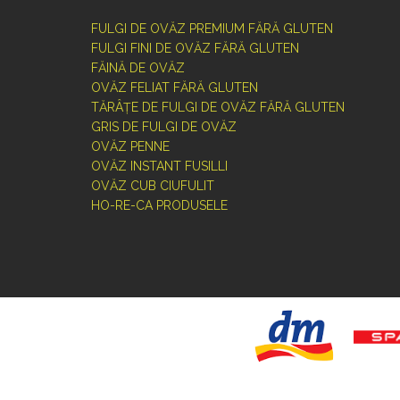
FULGI DE OVĂZ PREMIUM FĂRĂ GLUTEN
FULGI FINI DE OVĂZ FĂRĂ GLUTEN
FĂINĂ DE OVĂZ
OVĂZ FELIAT FĂRĂ GLUTEN
TĂRÂȚE DE FULGI DE OVĂZ FĂRĂ GLUTEN
GRIS DE FULGI DE OVĂZ
OVĂZ PENNE
OVĂZ INSTANT FUSILLI
OVĂZ CUB CIUFULIT
HO-RE-CA PRODUSELE