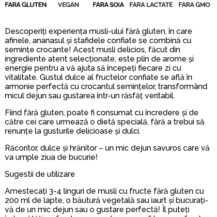
Descoperiți experiența musli-ului fără gluten, în care
afinele, ananasul și stafidele confiate se combină cu
semințe crocante! Acest musli delicios, făcut din
ingrediente atent selecționate, este plin de arome și
energie pentru a vă ajuta să începeți fiecare zi cu
vitalitate. Gustul dulce al fructelor confiate se află în
armonie perfectă cu crocantul semințelor, transformând
micul dejun sau gustarea într-un răsfăț veritabil.
Fiind fără gluten, poate fi consumat cu încredere și de
către cei care urmează o dietă specială, fără a trebui să
renunțe la gusturile delicioase și dulci.
Răcoritor, dulce și hrănitor – un mic dejun savuros care vă
va umple ziua de bucurie!
Sugestii de utilizare
Amestecați 3-4 linguri de musli cu fructe fără gluten cu
200 ml de lapte, o băutură vegetală sau iaurt și bucurați-
vă de un mic dejun sau o gustare perfectă! Îl puteți