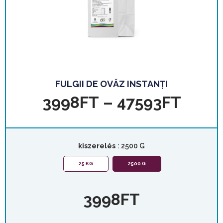
FULGII DE OVĂZ INSTANȚI
3998
FT
–
47593
FT
kiszerelés
: 2500 G
25 KG
2500 G
3998
FT