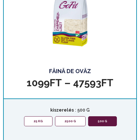
FĂINĂ DE OVĂZ
1099
FT
–
47593
FT
kiszerelés
: 500 G
25 KG
2500 G
500 G