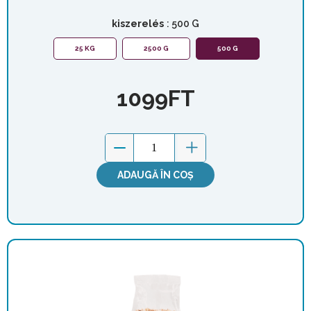
kiszerelés
: 500 G
25 KG
2500 G
500 G
1099
FT
ADAUGĂ ÎN COȘ