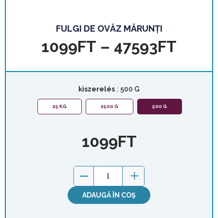
FULGI DE OVĂZ MĂRUNȚI
1099
FT
–
47593
FT
kiszerelés
: 500 G
25 KG
2500 G
500 G
1099
FT
ADAUGĂ ÎN COȘ