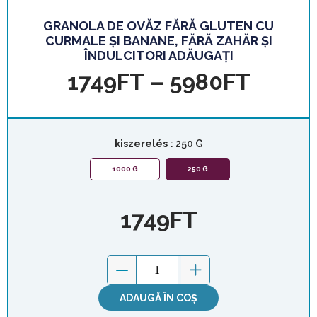
GRANOLA DE OVĂZ FĂRĂ GLUTEN CU
CURMALE ȘI BANANE, FĂRĂ ZAHĂR ȘI
ÎNDULCITORI ADĂUGAȚI
1749
FT
–
5980
FT
kiszerelés
: 250 G
1000 G
250 G
1749
FT
ADAUGĂ ÎN COȘ