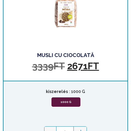
MUSLI CU CIOCOLATĂ
3339
FT
2671
FT
kiszerelés
: 1000 G
1000 G