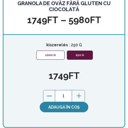
GRANOLA DE OVĂZ FĂRĂ GLUTEN CU
CIOCOLATĂ
1749
FT
–
5980
FT
kiszerelés
: 250 G
1000 G
250 G
1749
FT
ADAUGĂ ÎN COȘ