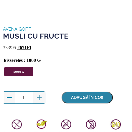
AVENA GOFIT
MUSLI CU FRUCTE
3339
Ft
2671
Ft
kiszerelés
: 1000 G
1000 G
ADAUGĂ ÎN COȘ