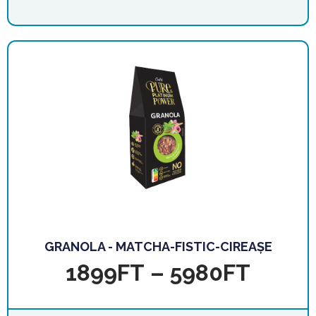
GRANOLA - MATCHA-FISTIC-CIREAȘE
1899
FT
–
5980
FT