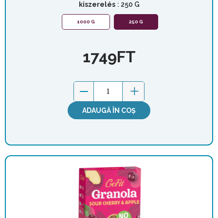
kiszerelés
: 250 G
1000 G
250 G
1749
FT
ADAUGĂ ÎN COȘ