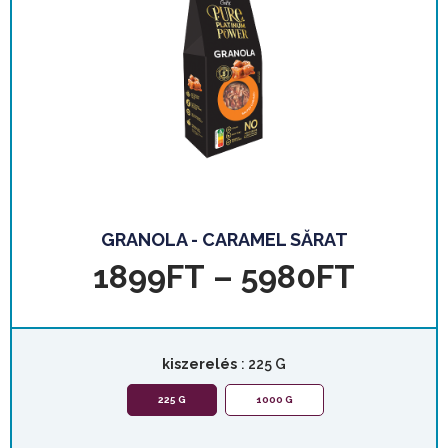
GRANOLA - CARAMEL SĂRAT
1899
FT
–
5980
FT
kiszerelés
: 225 G
225 G
1000 G