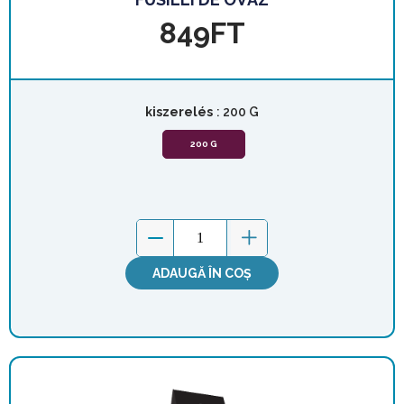
849
FT
kiszerelés
: 200 G
200 G
ADAUGĂ ÎN COȘ