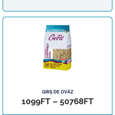
GRIȘ DE OVĂZ
1099
FT
–
50768
FT