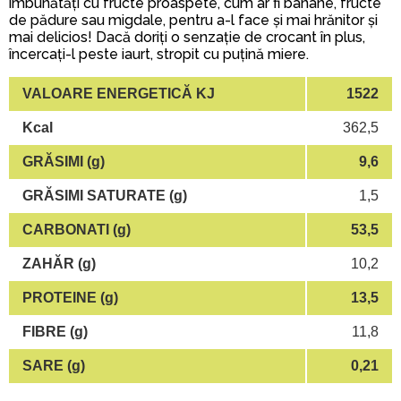
îmbunătăți cu fructe proaspete, cum ar fi banane, fructe
de pădure sau migdale, pentru a-l face și mai hrănitor și
mai delicios! Dacă doriți o senzație de crocant în plus,
încercați-l peste iaurt, stropit cu puțină miere.
VALOARE ENERGETICĂ KJ
1522
Kcal
362,5
GRĂSIMI (g)
9,6
GRĂSIMI SATURATE (g)
1,5
CARBONATI (g)
53,5
ZAHĂR (g)
10,2
PROTEINE (g)
13,5
FIBRE (g)
11,8
SARE (g)
0,21