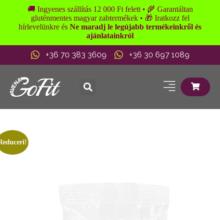
🚚 Ingyenes szállítás 12 000 Ft felett • 🌾 Garantáltan
gluténmentes magyar zabtermékek • 🎁 Iratkozz fel
hírlevelünkre és
Ne maradj le legújabb termékeinkről és
ajánlatainkról
+36 70 383 3609
+36 30 697 1089
Reduceri!