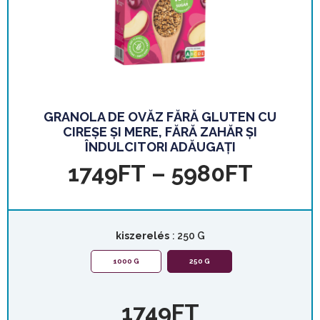
GRANOLA DE OVĂZ FĂRĂ GLUTEN CU
CIREȘE ȘI MERE, FĂRĂ ZAHĂR ȘI
ÎNDULCITORI ADĂUGAȚI
1749
FT
–
5980
FT
kiszerelés
: 250 G
1000 G
250 G
1749
FT