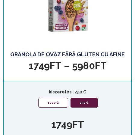
GRANOLA DE OVĂZ FĂRĂ GLUTEN CU AFINE
1749
FT
–
5980
FT
kiszerelés
: 250 G
1000 G
250 G
1749
FT