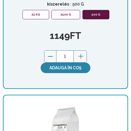
kiszerelés
: 500 G
25 KG
2500 G
500 G
1149
FT
ADAUGĂ ÎN COȘ