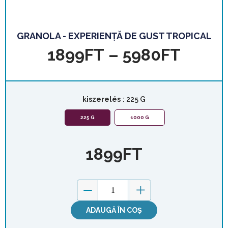
GRANOLA - EXPERIENȚĂ DE GUST TROPICAL
1899
FT
–
5980
FT
kiszerelés
: 225 G
225 G
1000 G
1899
FT
ADAUGĂ ÎN COȘ