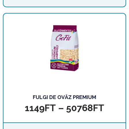
FULGI DE OVĂZ PREMIUM
1149
FT
–
50768
FT