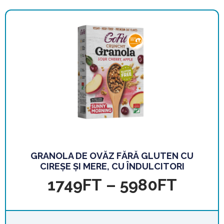
GRANOLA DE OVĂZ FĂRĂ GLUTEN CU
CIREȘE ȘI MERE, CU ÎNDULCITORI
1749
FT
–
5980
FT