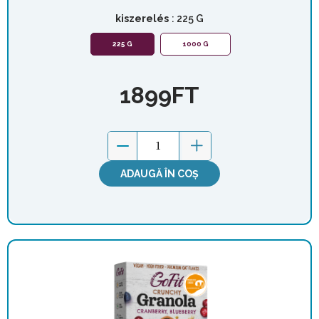
kiszerelés
: 225 G
225 G
1000 G
1899
FT
ADAUGĂ ÎN COȘ