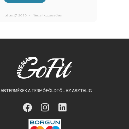
július 17, 2020
Nincs hozzászólás
ZABTERMÉKEK A TERMŐFÖLDTŐL AZ ASZTALIG