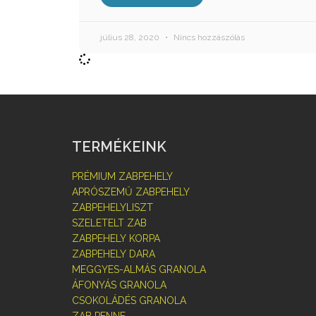
július 28, 2020
Nincs hozzászólás
TERMÉKEINK
PRÉMIUM ZABPEHELY
APRÓSZEMŰ ZABPEHELY
ZABPEHELYLISZT
SZELETELT ZAB
ZABPEHELY KORPA
ZABPEHELY DARA
MEGGYES-ALMÁS GRANOLA
ÁFONYÁS GRANOLA
CSOKOLÁDÉS GRANOLA
ZAB PENNE