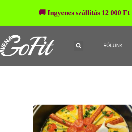
🚚 Ingyenes szállítás 12 000 Ft
RÓLUNK