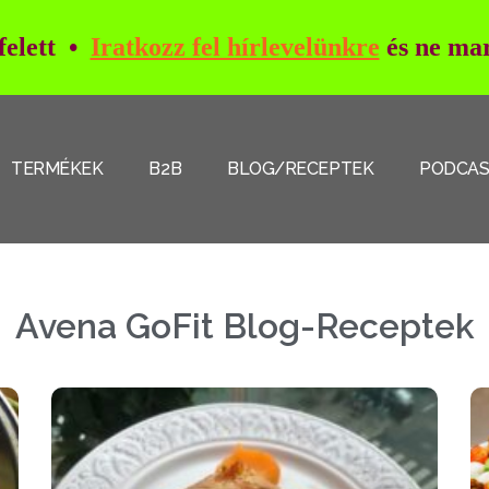
 felett •
Iratkozz fel hírlevelünkre
és ne mar
TERMÉKEK
B2B
BLOG/RECEPTEK
PODCA
Avena GoFit Blog-Receptek