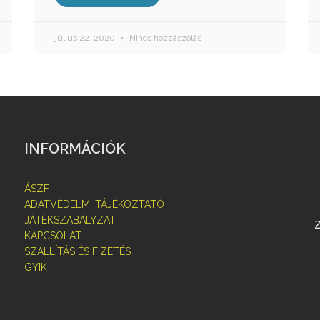
július 22, 2020
Nincs hozzászólás
INFORMÁCIÓK
ÁSZF
ADATVÉDELMI TÁJÉKOZTATÓ
JÁTÉKSZABÁLYZAT
KAPCSOLAT
SZÁLLÍTÁS ÉS FIZETÉS
GYIK