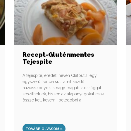
Recept-Gluténmentes
Tejespite
A tejespite, eredeti nevén Clafoutis, egy
egyszerű francia süti, amit kezdő
háziasszonyok is nagy magabiztossággal
készíthetnek, hiszen az alapanyagokat csak
össze kell keverni, beledobni a
TOVÁBB OLVASOM »