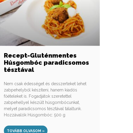
Recept-Gluténmentes
Húsgombóc paradicsomos
tésztával
Nem csak édességet és desszerteket lehet
zabpehelyből készíteni, hanem kiadós
főételeket is. Fogadjátok szeretettel
zabpehellyel készült húsgombócunkat,
melyet paradicsomos tésztával tálaltunk.
Hozzávalók Húsgombóc: 500 g
TOVÁBB OLVASOM »