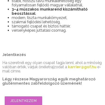
stabil, hosszú távú munkalehetőség egy
folyamatosan fejlődő magyar vállalatnál,
3–4 műszakos munkarend kiszámítható
beosztással
,
modern, tiszta munkakörnyezet,
szakmai fejlődési lehetőség,
támogató csapat és biztos háttér,
versenyképes juttatási csomag.
Jelentkezés
Ha szeretnél egy olyan csapat tagja lenni, ahol a minőség
valóban érték, várjuk önéletrajzodat a
karrier@gof.hu
e-
mail címre.
Légy részese Magyarország egyik meghatározó
gluténmentes zabfeldolgozó üzemének!
JELENTKEZEM