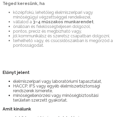
Téged keresünk, ha
középfokú, lehetőleg élelmiszeripari vagy
minőségügyi végzettséggel rendelkezel,
vállalod a
3–4 műszakos munkarendet
,
önállóan és felelősségteljesen dolgozol,
pontos, precíz és megbízható vagy,
jól kommunikálsz és szeretsz csapatban dolgozni,
terhelhető vagy, és csúcsidőszakban is megőrzöd a
pontosságodat.
Előnyt jelent
élelmiszeripari vagy laboratóriumi tapasztalat,
HACCP, IFS vagy egyéb élelmiszerbiztonsági
rendszerek ismerete,
minőségellenőrzési vagy minőségbiztosítási
területen szerzett gyakorlat.
Amit kínálunk