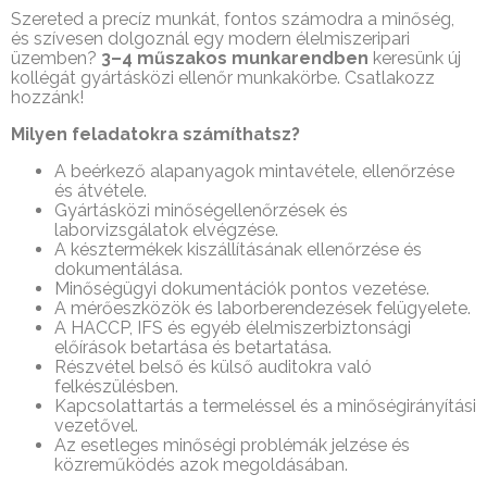
Szereted a precíz munkát, fontos számodra a minőség,
és szívesen dolgoznál egy modern élelmiszeripari
üzemben?
3–4 műszakos munkarendben
keresünk új
kollégát gyártásközi ellenőr munkakörbe. Csatlakozz
hozzánk!
Milyen feladatokra számíthatsz?
A beérkező alapanyagok mintavétele, ellenőrzése
és átvétele.
Gyártásközi minőségellenőrzések és
laborvizsgálatok elvégzése.
A késztermékek kiszállításának ellenőrzése és
dokumentálása.
Minőségügyi dokumentációk pontos vezetése.
A mérőeszközök és laborberendezések felügyelete.
A HACCP, IFS és egyéb élelmiszerbiztonsági
előírások betartása és betartatása.
Részvétel belső és külső auditokra való
felkészülésben.
Kapcsolattartás a termeléssel és a minőségirányítási
vezetővel.
Az esetleges minőségi problémák jelzése és
közreműködés azok megoldásában.