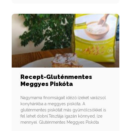
Recept-Gluténmentes
Meggyes Piskóta
Nagymama finomságait idéző ízeket varázsol
konyhánkba a meggyes piskóta. A
gluténmentes piskótát más gyümölcsökkel is
fel lehet dobni.Tésztája igazán könnyed, íze
mennyei. Gluténmentes Meggyes Piskóta