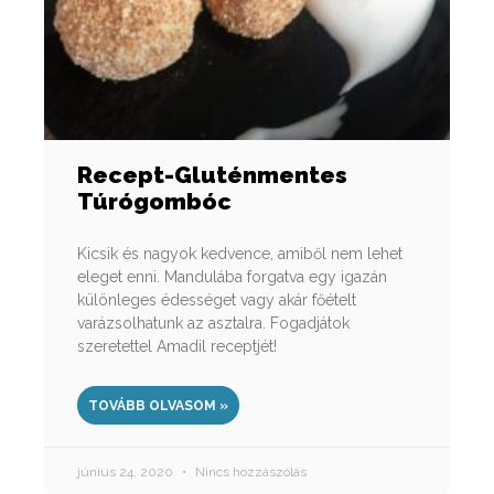
Recept-Gluténmentes
Túrógombóc
Kicsik és nagyok kedvence, amiből nem lehet
eleget enni. Mandulába forgatva egy igazán
különleges édességet vagy akár főételt
varázsolhatunk az asztalra. Fogadjátok
szeretettel Amadil receptjét!
TOVÁBB OLVASOM »
június 24, 2020
Nincs hozzászólás