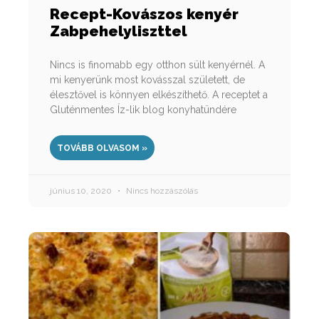
Recept-Kovászos kenyér
Zabpehelyliszttel
Nincs is finomabb egy otthon sült kenyérnél. A
mi kenyerünk most kovásszal született, de
élesztővel is könnyen elkészíthető. A receptet a
Gluténmentes Íz-lik blog konyhatündére
TOVÁBB OLVASOM »
június 10, 2020
Nincs hozzászólás