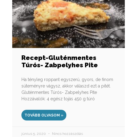
Recept-Gluténmentes
Túrós- Zabpelyhes Pite
Ha tényleg roppant egyszerű, gyors, de finom
süteményre vágysz, akkor válaszd ezt a pitét.
Gluténmentes Túrós- Zabpelyhes Pite
Hozzávalók: 4 egész tojás 450 g túró
TOVÁBB OLVASOM »
június 5, 2020
Nincs hozzászólás