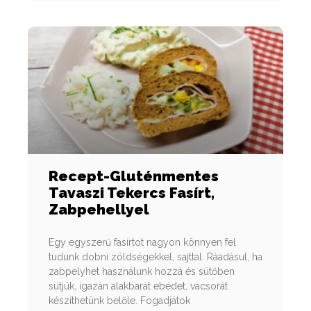
Recept-Gluténmentes
Tavaszi Tekercs Fasírt,
Zabpehellyel
Egy egyszerű fasírtot nagyon könnyen fel
tudunk dobni zöldségekkel, sajttal. Ráadásul, ha
zabpelyhet használunk hozzá és sütőben
sütjük, igazán alakbarát ebédet, vacsorát
készíthetünk belőle. Fogadjátok