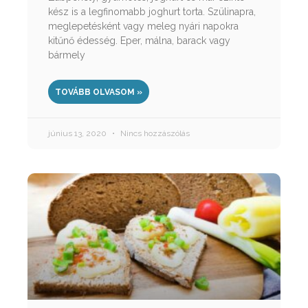
kész is a legfinomabb joghurt torta. Szülinapra,
meglepetésként vagy meleg nyári napokra
kitűnő édesség. Eper, málna, barack vagy
bármely
TOVÁBB OLVASOM »
június 13, 2020
Nincs hozzászólás