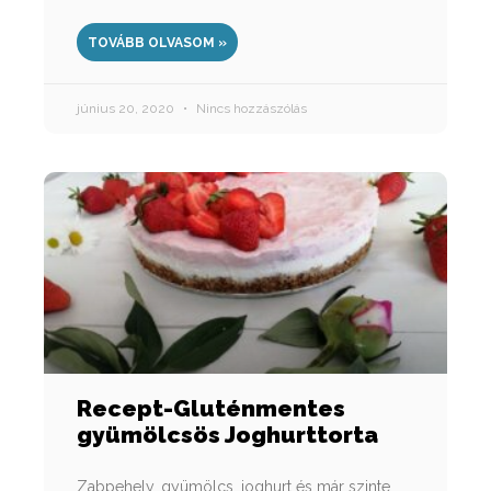
TOVÁBB OLVASOM »
június 20, 2020
Nincs hozzászólás
Recept-Gluténmentes
gyümölcsös Joghurttorta
Zabpehely, gyümölcs, joghurt és már szinte