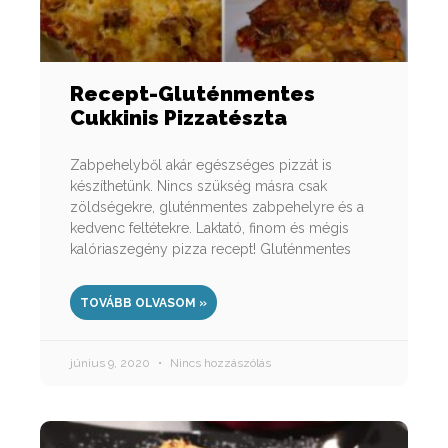
Recept-Gluténmentes
Cukkinis Pizzatészta
Zabpehelyből akár egészséges pizzát is
készíthetünk. Nincs szükség másra csak
zöldségekre, gluténmentes zabpehelyre és a
kedvenc feltétekre. Laktató, finom és mégis
kalóriaszegény pizza recept! Gluténmentes
TOVÁBB OLVASOM »
június 9, 2020
Nincs hozzászólás