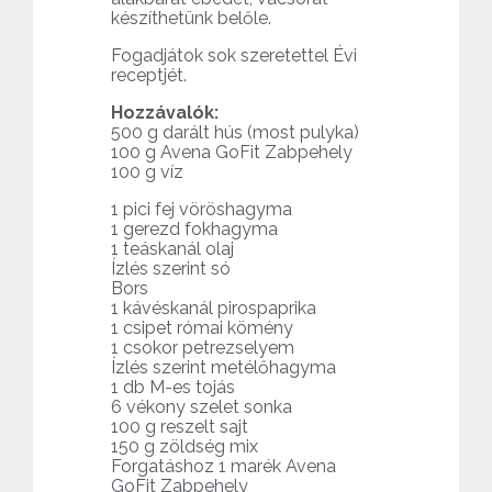
készíthetünk belőle.
Fogadjátok sok szeretettel Évi
receptjét.
Hozzávalók:
500 g darált hús (most pulyka)
100 g Avena GoFit Zabpehely
100 g víz
1 pici fej vöröshagyma
1 gerezd fokhagyma
1 teáskanál olaj
Ízlés szerint só
Bors
1 kávéskanál pirospaprika
1 csipet római kömény
1 csokor petrezselyem
Ízlés szerint metélőhagyma
1 db M-es tojás
6 vékony szelet sonka
100 g reszelt sajt
150 g zöldség mix
Forgatáshoz 1 marék Avena
GoFit Zabpehely