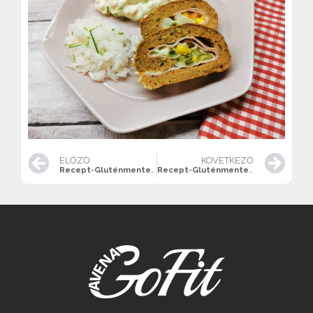
ELŐZŐ
KÖVETKEZŐ
Recept-Gluténmentes gyümölcsös Joghurttorta
Recept-Gluténmentes Túrógombóc