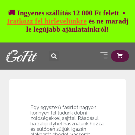
🚚 Ingyenes szállítás 12 000 Ft felett •
Iratkozz fel hírlevelünkre
és ne maradj
le legújabb ajánlatainkról!
Egy egyszerű fasírtot nagyon
könnyen fel tudunk dobni
zöldségekkel, sajttal. Ráadásul,
ha zabpelyhet használunk hozzá
és sütőben sütjük, igazán
alakbarát ebédet, vacsorát