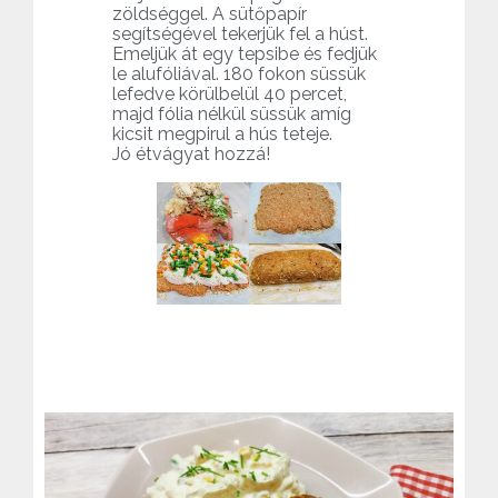
zöldséggel. A sütőpapír
segítségével tekerjük fel a húst.
Emeljük át egy tepsibe és fedjük
le alufóliával. 180 fokon süssük
lefedve körülbelül 40 percet,
majd fólia nélkül süssük amíg
kicsit megpirul a hús teteje.
Jó étvágyat hozzá!