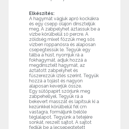
Elkészítés:
A hagymát vágjuk apró kockákra
és egy csepp olajon dinszteljük
meg. A zabpelyhet áztassuk be a
vízbe körülbelül 10 percre. A
zöldség mixet főzzük meg sós
vízben roppanósra és alaposan
csepegtessük le. Tegyük egy
tálba a húst, nyomjuk rá a
fokhagymát, adjuk hozzá a
megdinsztelt hagymát, az
áztatott zabpelyhet és
fűszerezzük ízlés szerint. Tegyük
hozzá a tojást és nagyon
alaposan keverjük össze.
Egy sütőpapírt szórjunk meg
zabpehellyel. Tegyük rá a
bekevert masszát és lapítsuk ki a
kezünkkel körülbelül fél cm
vastagra, formáljunk belőle
téglalapot. Tegyünk a tetejére
sonkát, reszelt sajtot. A sajtot
fedjük be a lecsepegtetett