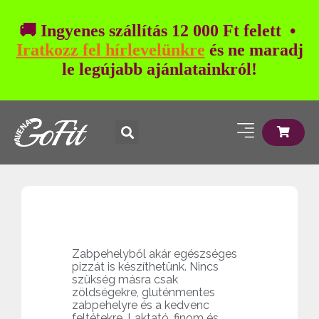
🚚 Ingyenes szállítás 12 000 Ft felett •
Iratkozz fel hírlevelünkre
és ne maradj
le legújabb ajánlatainkról!
Zabpehelyből akár egészséges
pizzát is készíthetünk. Nincs
szükség másra csak
zöldségekre, gluténmentes
zabpehelyre és a kedvenc
feltétekre. Laktató, finom és