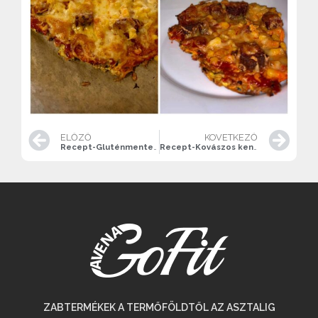
ELŐZŐ
KÖVETKEZŐ
Recept-Gluténmentes Túrós- Zabpelyhes Pite
Recept-Kovászos kenyér Zabpehelyliszttel
ZABTERMÉKEK A TERMŐFÖLDTŐL AZ ASZTALIG