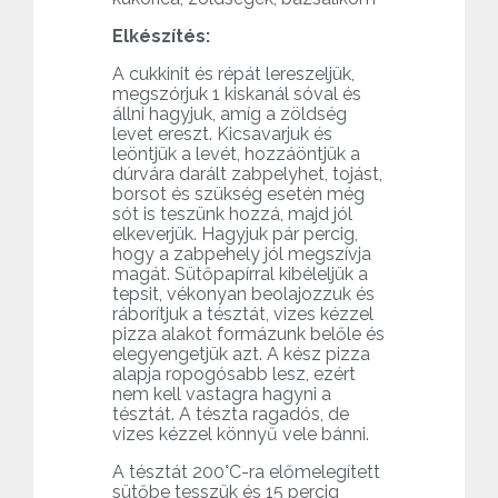
Elkészítés:
A cukkinit és répát lereszeljük,
megszórjuk 1 kiskanál sóval és
állni hagyjuk, amíg a zöldség
levet ereszt. Kicsavarjuk és
leöntjük a levét, hozzáöntjük a
dúrvára darált zabpelyhet, tojást,
borsot és szükség esetén még
sót is teszünk hozzá, majd jól
elkeverjük. Hagyjuk pár percig,
hogy a zabpehely jól megszívja
magát. Sütőpapírral kibéleljük a
tepsit, vékonyan beolajozzuk és
ráborítjuk a tésztát, vizes kézzel
pizza alakot formázunk belőle és
elegyengetjük azt. A kész pizza
alapja ropogósabb lesz, ezért
nem kell vastagra hagyni a
tésztát. A tészta ragadós, de
vizes kézzel könnyű vele bánni.
A tésztát 200°C-ra előmelegített
sütőbe tesszük és 15 percig