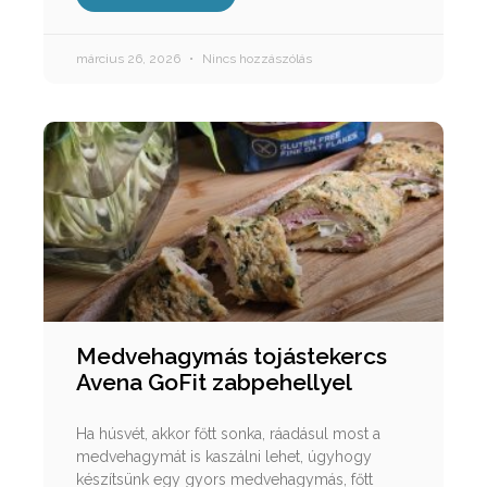
március 26, 2026
Nincs hozzászólás
Medvehagymás tojástekercs
Avena GoFit zabpehellyel
Ha húsvét, akkor főtt sonka, ráadásul most a
medvehagymát is kaszálni lehet, úgyhogy
készítsünk egy gyors medvehagymás, főtt