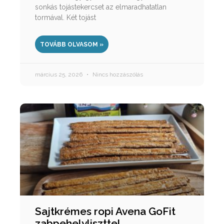
sonkás tojástekercset az elmaradhatatlan
tormával. Két tojást
TOVÁBB OLVASOM »
március 25, 2026
Nincs hozzászólás
Sajtkrémes ropi Avena GoFit
zabpehelyliszttel