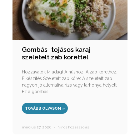
Gombás–tojásos karaj
szeletelt zab körettel
Hozzávalók (4 adag) A húshoz: A zab körethez:
Elkészítés Szeletelt zab köret A szeletelt zab
nagyon jó alternatíva rizs vagy tarhonya helyett.
Ez a gombás,
TOVÁBB OLVASOM »
március 27, 2026
Nincs hozzászólás