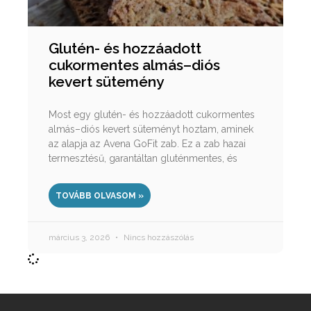
Glutén- és hozzáadott
cukormentes almás–diós
kevert sütemény
Most egy glutén- és hozzáadott cukormentes
almás–diós kevert süteményt hoztam, aminek
az alapja az Avena GoFit zab. Ez a zab hazai
termesztésű, garantáltan gluténmentes, és
TOVÁBB OLVASOM »
március 3, 2026
Nincs hozzászólás