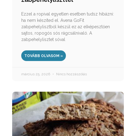
Ezzel a ropival egyetlen esetben tudsz hibázni:
ha nem készíted el. Avena GoFit
zabpehelylisztből készül ez az elképesztően
sajtos, ropogós sós rágcsálnivaló. A
zabpehelylisztet sóval
TOVÁBB OLVASOM »
március 25, 2026
Nincs hozzászólás