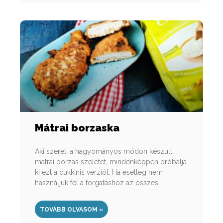
Mátrai borzaska
Aki szereti a hagyományos módon készült
mátrai borzas szeletet, mindenképpen próbálja
ki ezt a cukkinis verziót. Ha esetleg nem
használjuk fel a forgatáshoz az összes
TOVÁBB OLVASOM »