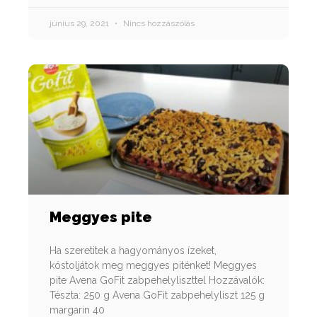
június 29, 2021
Nincs hozzászólás
Meggyes pite
Ha szeretitek a hagyományos ízeket,
kóstoljátok meg meggyes piténket! Meggyes
pite Avena GoFit zabpehelyliszttel Hozzávalók:
Tészta: 250 g Avena GoFit zabpehelyliszt 125 g
margarin 40