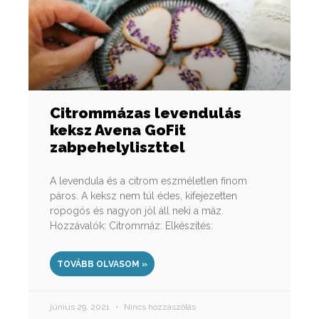
Citrommázas levendulás
keksz Avena GoFit
zabpehelyliszttel
A levendula és a citrom eszméletlen finom
páros. A keksz nem túl édes, kifejezetten
ropogós és nagyon jól áll neki a máz.
Hozzávalók: Citrommáz: Elkészítés:
TOVÁBB OLVASOM »
június 29, 2021
Nincs hozzászólás