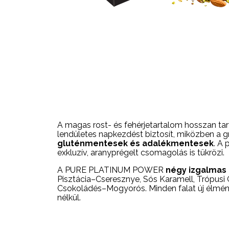
A magas rost- és fehérjetartalom hosszan tar
lendületes napkezdést biztosít, miközben a 
gluténmentesek és adalékmentesek
. A
exkluzív, aranyprégelt csomagolás is tükrözi.
A PURE PLATINUM POWER
négy izgalmas 
Pisztácia–Cseresznye, Sós Karamell, Trópus
Csokoládés–Mogyorós. Minden falat új élmé
nélkül.