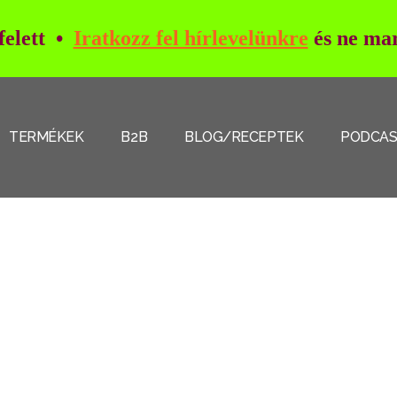
 felett •
Iratkozz fel hírlevelünkre
és ne mar
TERMÉKEK
B2B
BLOG/RECEPTEK
PODCA