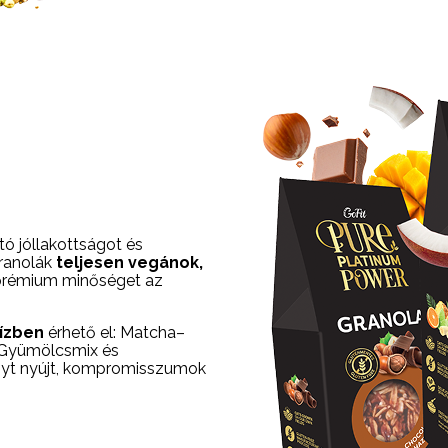
tó jóllakottságot és
granolák
teljesen vegánok,
 prémium minőséget az
ízben
érhető el: Matcha–
i Gyümölcsmix és
nyt nyújt, kompromisszumok