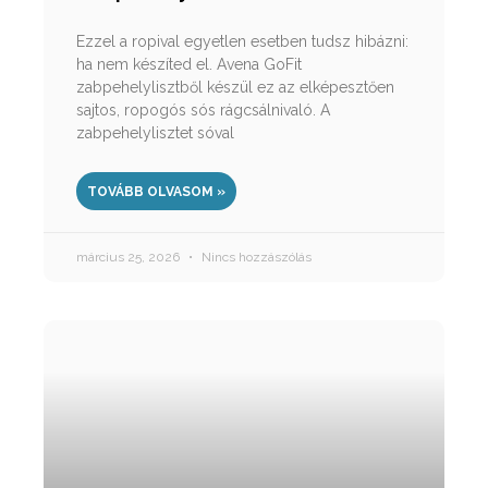
Ezzel a ropival egyetlen esetben tudsz hibázni:
ha nem készíted el. Avena GoFit
zabpehelylisztből készül ez az elképesztően
sajtos, ropogós sós rágcsálnivaló. A
zabpehelylisztet sóval
TOVÁBB OLVASOM »
március 25, 2026
Nincs hozzászólás