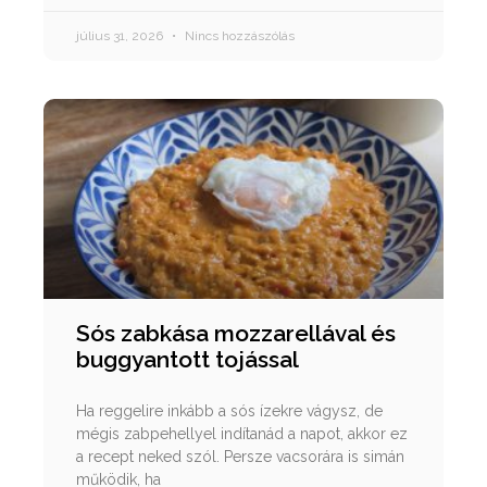
július 31, 2026
Nincs hozzászólás
Sós zabkása mozzarellával és
buggyantott tojással
Ha reggelire inkább a sós ízekre vágysz, de
mégis zabpehellyel indítanád a napot, akkor ez
a recept neked szól. Persze vacsorára is simán
működik, ha