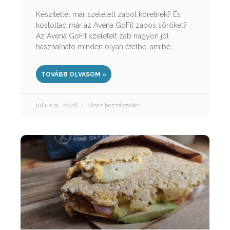
Készítettél már szeletelt zabot köretnek? És
kóstoltad már az Avena GoFit zabos söröket?
Az Avena GoFit szeletelt zab nagyon jól
használható minden olyan ételbe, amibe
TOVÁBB OLVASOM »
július 31, 2026
Nincs hozzászólás