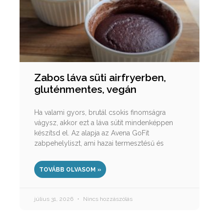
Zabos láva süti airfryerben,
gluténmentes, vegán
Ha valami gyors, brutál csokis finomságra
vágysz, akkor ezt a láva sütit mindenképpen
készítsd el. Az alapja az Avena GoFit
zabpehelyliszt, ami hazai termesztésű és
TOVÁBB OLVASOM »
július 31, 2026
Nincs hozzászólás