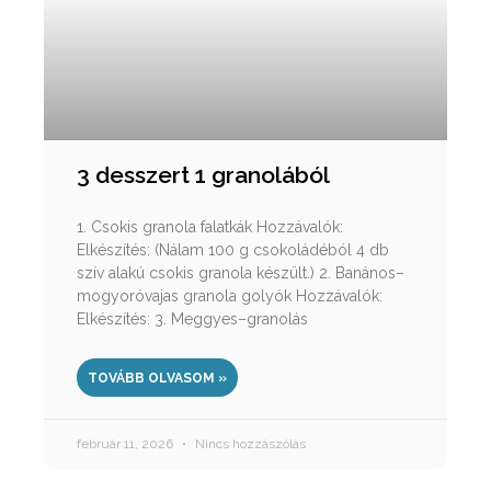
3 desszert 1 granolából
1. Csokis granola falatkák Hozzávalók:
Elkészítés: (Nálam 100 g csokoládéból 4 db
szív alakú csokis granola készült.) 2. Banános–
mogyoróvajas granola golyók Hozzávalók:
Elkészítés: 3. Meggyes–granolás
TOVÁBB OLVASOM »
február 11, 2026
Nincs hozzászólás