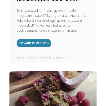
Te is szereted könnyen, gyorsan, tisztán
megúszni a sütést?Rajongtok a csokicseppes
kekszekért?Szeretnél egy gyors, egyszerű
megoldást? Akkor készítsd el ezt a
csokicseppes kekszet szelet formájában.
TOVÁBB OLVASOM »
április 30, 2026
Nincs hozzászólás