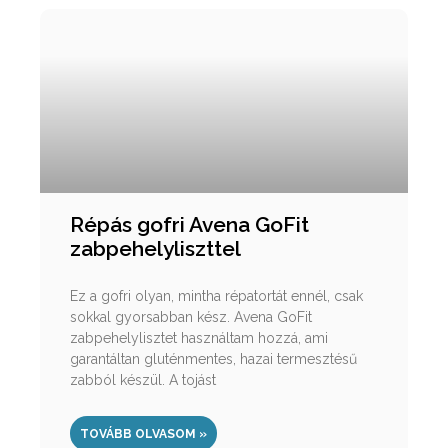
Répás gofri Avena GoFit
zabpehelyliszttel
Ez a gofri olyan, mintha répatortát ennél, csak
sokkal gyorsabban kész. Avena GoFit
zabpehelylisztet használtam hozzá, ami
garantáltan gluténmentes, hazai termesztésű
zabból készül. A tojást
TOVÁBB OLVASOM »