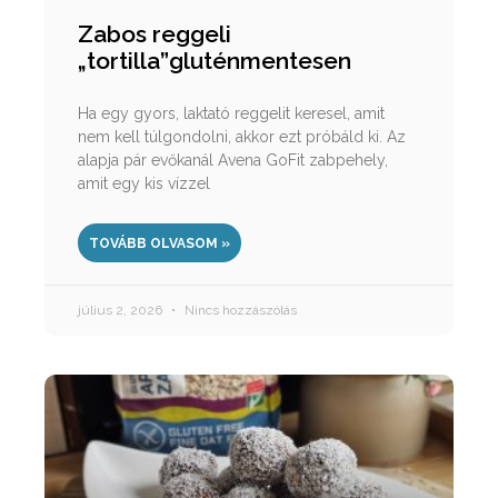
Zabos reggeli
„tortilla”gluténmentesen
Ha egy gyors, laktató reggelit keresel, amit
nem kell túlgondolni, akkor ezt próbáld ki. Az
alapja pár evőkanál Avena GoFit zabpehely,
amit egy kis vízzel
TOVÁBB OLVASOM »
július 2, 2026
Nincs hozzászólás