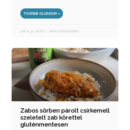
TOVÁBB OLVASOM »
július 31, 2026
Nincs hozzászólás
Zabos sörben párolt csirkemell
szeletelt zab körettel
gluténmentesen