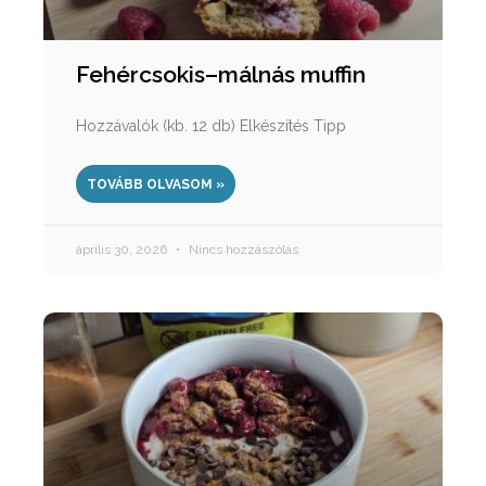
Fehércsokis–málnás muffin
Hozzávalók (kb. 12 db) Elkészítés Tipp
TOVÁBB OLVASOM »
április 30, 2026
Nincs hozzászólás