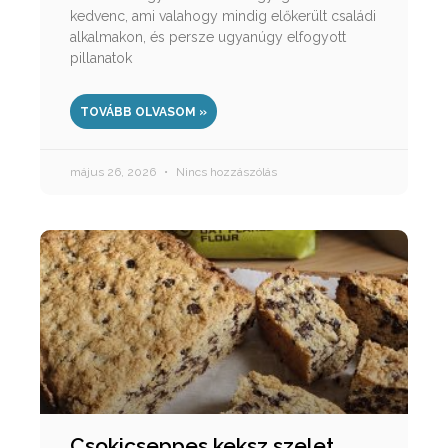
kedvenc, ami valahogy mindig előkerült családi
alkalmakon, és persze ugyanúgy elfogyott
pillanatok
TOVÁBB OLVASOM »
május 26, 2026
Nincs hozzászólás
Csokicseppes keksz szelet