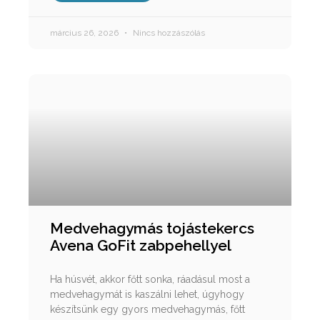
március 26, 2026
Nincs hozzászólás
Medvehagymás tojástekercs
Avena GoFit zabpehellyel
Ha húsvét, akkor főtt sonka, ráadásul most a
medvehagymát is kaszálni lehet, úgyhogy
készítsünk egy gyors medvehagymás, főtt