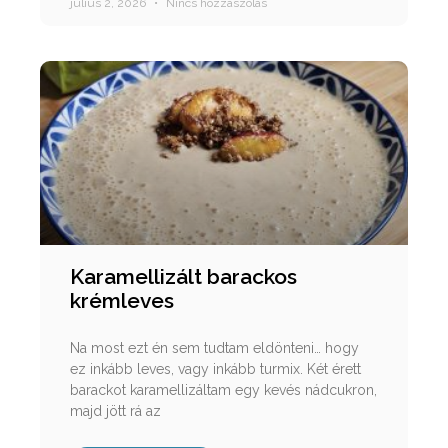
július 2, 2026
Nincs hozzászólás
Karamellizált barackos
krémleves
Na most ezt én sem tudtam eldönteni… hogy
ez inkább leves, vagy inkább turmix. Két érett
barackot karamellizáltam egy kevés nádcukron,
majd jött rá az