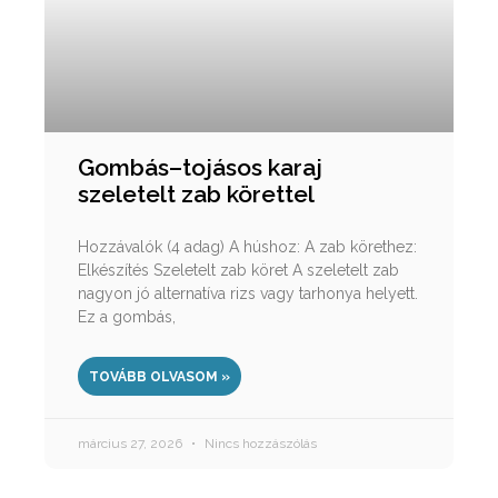
Gombás–tojásos karaj
szeletelt zab körettel
Hozzávalók (4 adag) A húshoz: A zab körethez:
Elkészítés Szeletelt zab köret A szeletelt zab
nagyon jó alternatíva rizs vagy tarhonya helyett.
Ez a gombás,
TOVÁBB OLVASOM »
március 27, 2026
Nincs hozzászólás