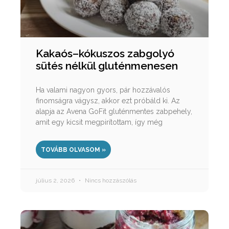
Kakaós–kókuszos zabgolyó
sütés nélkül gluténmenesen
Ha valami nagyon gyors, pár hozzávalós
finomságra vágysz, akkor ezt próbáld ki. Az
alapja az Avena GoFit gluténmentes zabpehely,
amit egy kicsit megpirítottam, így még
TOVÁBB OLVASOM »
július 2, 2026
Nincs hozzászólás