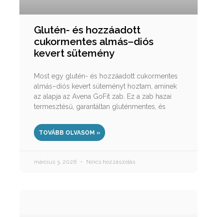
Glutén- és hozzáadott
cukormentes almás–diós
kevert sütemény
Most egy glutén- és hozzáadott cukormentes
almás–diós kevert süteményt hoztam, aminek
az alapja az Avena GoFit zab. Ez a zab hazai
termesztésű, garantáltan gluténmentes, és
TOVÁBB OLVASOM »
március 3, 2026
Nincs hozzászólás