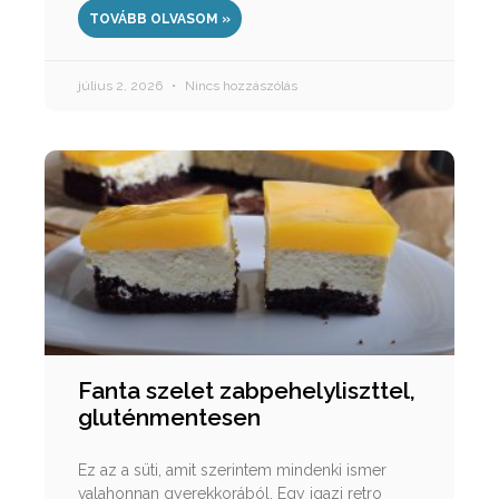
TOVÁBB OLVASOM »
július 2, 2026
Nincs hozzászólás
Fanta szelet zabpehelyliszttel,
gluténmentesen
Ez az a süti, amit szerintem mindenki ismer
valahonnan gyerekkorából. Egy igazi retro