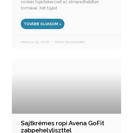
sonkás tojástekercset az elmaradhatatlan
tormával. Két tojást
TOVÁBB OLVASOM »
március 25, 2026
Nincs hozzászólás
Sajtkrémes ropi Avena GoFit
zabpehelyliszttel