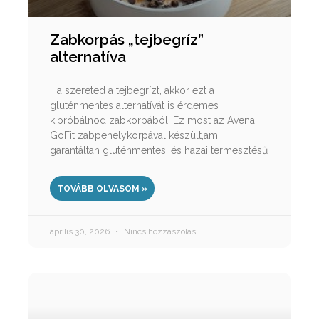
Zabkorpás „tejbegríz”
alternatíva
Ha szereted a tejbegrízt, akkor ezt a
gluténmentes alternatívát is érdemes
kipróbálnod zabkorpából. Ez most az Avena
GoFit zabpehelykorpával készült,ami
garantáltan gluténmentes, és hazai termesztésű
TOVÁBB OLVASOM »
április 30, 2026
Nincs hozzászólás