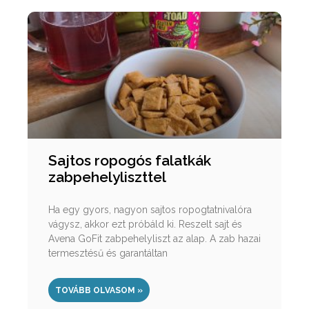
Sajtos ropogós falatkák
zabpehelyliszttel
Ha egy gyors, nagyon sajtos ropogtatnivalóra
vágysz, akkor ezt próbáld ki. Reszelt sajt és
Avena GoFit zabpehelyliszt az alap. A zab hazai
termesztésű és garantáltan
TOVÁBB OLVASOM »