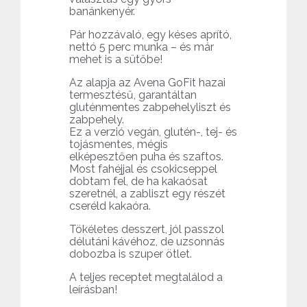
banánkenyér.
Pár hozzávaló, egy késes aprító,
nettó 5 perc munka – és már
mehet is a sütőbe!
Az alapja az Avena GoFit hazai
termesztésű, garantáltan
gluténmentes zabpehelyliszt és
zabpehely.
Ez a verzió vegán, glutén-, tej- és
tojásmentes, mégis
elképesztően puha és szaftos.
Most fahéjjal és csokicseppel
dobtam fel, de ha kakaósat
szeretnél, a zabliszt egy részét
cseréld kakaóra.
Tökéletes desszert, jól passzol
délutáni kávéhoz, de uzsonnás
dobozba is szuper ötlet.
A teljes receptet megtalálod a
leírásban!