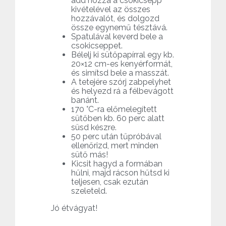
add hozzá a csokicsepp
kivételével az összes
hozzávalót, és dolgozd
össze egynemű tésztává.
Spatulával keverd bele a
csokicseppet.
Bélelj ki sütőpapírral egy kb.
20×12 cm-es kenyérformát,
és simítsd bele a masszát.
A tetejére szórj zabpelyhet
és helyezd rá a félbevágott
banánt.
170 °C-ra előmelegített
sütőben kb. 60 perc alatt
süsd készre.
50 perc után tűpróbával
ellenőrizd, mert minden
sütő más!
Kicsit hagyd a formában
hűlni, majd rácson hűtsd ki
teljesen, csak ezután
szeleteld.
Jó étvágyat!