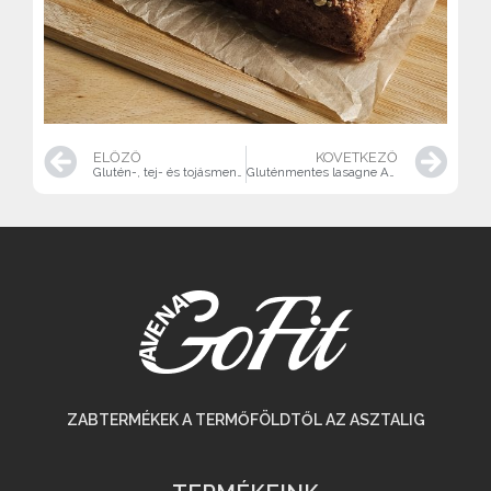
ELŐZŐ
KÖVETKEZŐ
Glutén-, tej- és tojásmentes burgonyafőzelék fasírttal
Gluténmentes lasagne Avena GoFit tésztával
ZABTERMÉKEK A TERMŐFÖLDTŐL AZ ASZTALIG