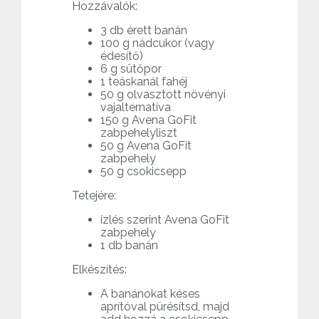
Hozzávalók:
3 db érett banán
100 g nádcukor (vagy
édesítő)
6 g sütőpor
1 teáskanál fahéj
50 g olvasztott növényi
vajalternatíva
150 g Avena GoFit
zabpehelyliszt
50 g Avena GoFit
zabpehely
50 g csokicsepp
Tetejére:
ízlés szerint Avena GoFit
zabpehely
1 db banán
Elkészítés:
A banánokat késes
aprítóval pürésítsd, majd