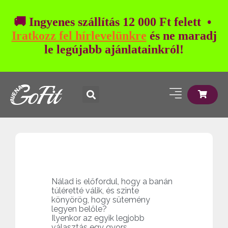
🚚 Ingyenes szállítás 12 000 Ft felett •
Iratkozz fel hírlevelünkre
és ne maradj
le legújabb ajánlatainkról!
Nálad is előfordul, hogy a banán
túléretté válik, és szinte
könyörög, hogy sütemény
legyen belőle?
Ilyenkor az egyik legjobb
választás egy gyors