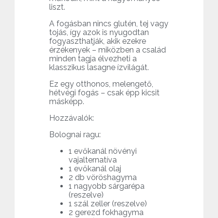
liszt.
A fogásban nincs glutén, tej vagy
tojás, így azok is nyugodtan
fogyaszthatják, akik ezekre
érzékenyek – miközben a család
minden tagja élvezheti a
klasszikus lasagne ízvilágát.
Ez egy otthonos, melengető,
hétvégi fogás – csak épp kicsit
másképp.
Hozzávalók:
Bolognai ragu:
1 evőkanál növényi
vajalternatíva
1 evőkanál olaj
2 db vöröshagyma
1 nagyobb sárgarépa
(reszelve)
1 szál zeller (reszelve)
2 gerezd fokhagyma