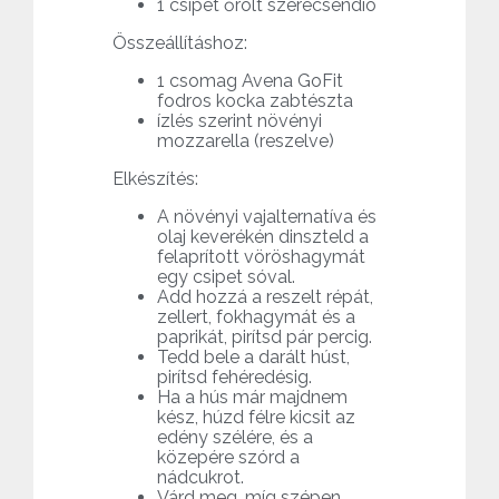
1 csipet őrölt szerecsendió
Összeállításhoz:
1 csomag Avena GoFit
fodros kocka zabtészta
ízlés szerint növényi
mozzarella (reszelve)
Elkészítés:
A növényi vajalternatíva és
olaj keverékén dinszteld a
felaprított vöröshagymát
egy csipet sóval.
Add hozzá a reszelt répát,
zellert, fokhagymát és a
paprikát, pirítsd pár percig.
Tedd bele a darált húst,
pirítsd fehéredésig.
Ha a hús már majdnem
kész, húzd félre kicsit az
edény szélére, és a
közepére szórd a
nádcukrot.
Várd meg, míg szépen