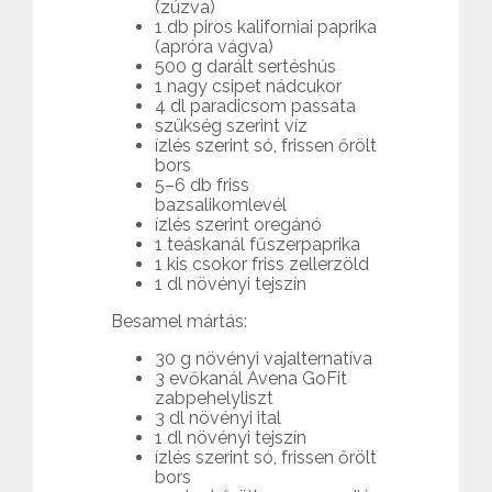
(zúzva)
1 db piros kaliforniai paprika
(apróra vágva)
500 g darált sertéshús
1 nagy csipet nádcukor
4 dl paradicsom passata
szükség szerint víz
ízlés szerint só, frissen őrölt
bors
5–6 db friss
bazsalikomlevél
ízlés szerint oregánó
1 teáskanál fűszerpaprika
1 kis csokor friss zellerzöld
1 dl növényi tejszín
Besamel mártás:
30 g növényi vajalternatíva
3 evőkanál Avena GoFit
zabpehelyliszt
3 dl növényi ital
1 dl növényi tejszín
ízlés szerint só, frissen őrölt
bors