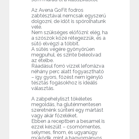
Az Avena GoFit fodros
zabtésztával nemcsak egyszerű
dolgozni, de időt is spórolhatunk
vele.
Nem szükséges előfőzni: elég, ha
a szószok közé rétegezzük, és a
sütő elvégzi a többit.
A sütés végére gyönyörűen
megpuhul, és szinte beleolvad
az ételbe.
Ráadásul forró vízzel leforrázva
néhány perc alatt fogyasztható
– így gyors, főzést nem igénylő
tésztás fogásokhoz is ideális
választás.
A zabpehelyliszt tökéletes
megoldás, ha gluténmentesen
szeretnénk sűríteni egy mártást
vagy akár főzeléket.
Ebben a receptben a besamel is
ezzel készült – csomómentes,
selymes, finom, és ugyanúgy
működik, mint a hagyományos