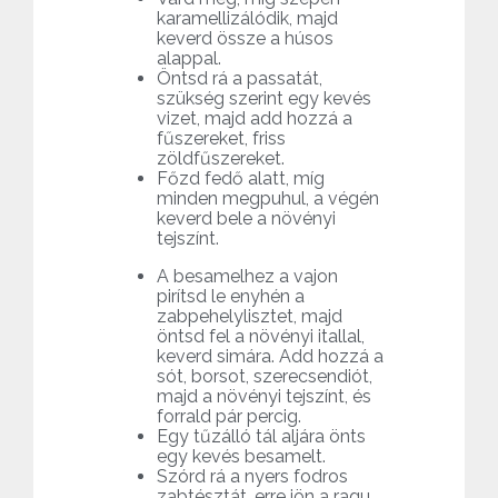
karamellizálódik, majd
keverd össze a húsos
alappal.
Öntsd rá a passatát,
szükség szerint egy kevés
vizet, majd add hozzá a
fűszereket, friss
zöldfűszereket.
Főzd fedő alatt, míg
minden megpuhul, a végén
keverd bele a növényi
tejszínt.
A besamelhez a vajon
pirítsd le enyhén a
zabpehelylisztet, majd
öntsd fel a növényi itallal,
keverd simára. Add hozzá a
sót, borsot, szerecsendiót,
majd a növényi tejszínt, és
forrald pár percig.
Egy tűzálló tál aljára önts
egy kevés besamelt.
Szórd rá a nyers fodros
zabtésztát, erre jön a ragu,