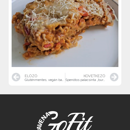
ELŐZŐ
KÖVETKEZŐ
Gluténmentes, vegán banánkenyér zabpehelyliszttel
Spenótos palacsinta „burger” gluténmentesen