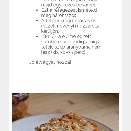
majd egy kevés besamel.
Ezt a rétegezést ismételd
meg háromszor.
A tetejére ragu, mártás és
reszelt növényi mozzarella
kerüljön.
180 °C-ra előmelegített
sütőben süsd addig, amíg a
teteje szép aranybarna nem
lesz (kb. 30–35 perc).
Jó étvágyat hozzá!