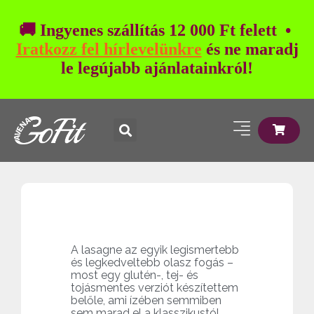
🚚 Ingyenes szállítás 12 000 Ft felett •
Iratkozz fel hírlevelünkre
és ne maradj
le legújabb ajánlatainkról!
A lasagne az egyik legismertebb
és legkedveltebb olasz fogás –
most egy glutén-, tej- és
tojásmentes verziót készítettem
belőle, ami ízében semmiben
sem marad el a klasszikustól.