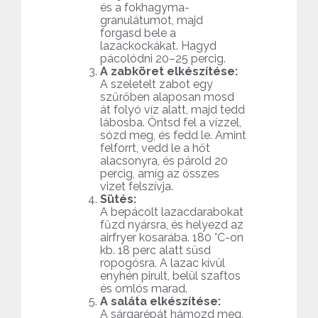
és a fokhagyma-
granulátumot, majd
forgasd bele a
lazackockákat. Hagyd
pácolódni 20–25 percig.
A zabköret elkészítése:
A szeletelt zabot egy
szűrőben alaposan mosd
át folyó víz alatt, majd tedd
lábosba. Öntsd fel a vízzel,
sózd meg, és fedd le. Amint
felforrt, vedd le a hőt
alacsonyra, és párold 20
percig, amíg az összes
vizet felszívja.
Sütés:
A bepácolt lazacdarabokat
fűzd nyársra, és helyezd az
airfryer kosarába. 180 °C-on
kb. 18 perc alatt süsd
ropogósra. A lazac kívül
enyhén pirult, belül szaftos
és omlós marad.
A saláta elkészítése:
A sárgarépát hámozd meg,