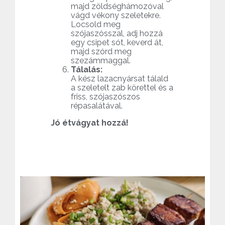
majd zöldséghámozóval
vágd vékony szeletekre.
Locsold meg
szójaszósszal, adj hozzá
egy csipet sót, keverd át,
majd szórd meg
szezámmaggal.
Tálalás:
A kész lazacnyársat tálald
a szeletelt zab körettel és a
friss, szójaszószos
répasalátával.
Jó étvágyat hozzá!