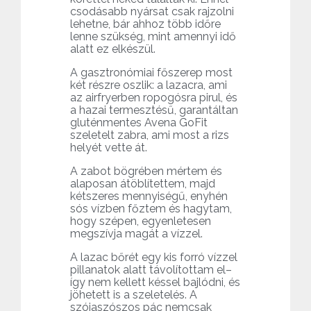
csodásabb nyársat csak rajzolni
lehetne, bár ahhoz több időre
lenne szükség, mint amennyi idő
alatt ez elkészül.
A gasztronómiai főszerep most
két részre oszlik: a lazacra, ami
az airfryerben ropogósra pirul, és
a hazai termesztésű, garantáltan
gluténmentes Avena GoFit
szeletelt zabra, ami most a rizs
helyét vette át.
A zabot bögrében mértem és
alaposan átöblítettem, majd
kétszeres mennyiségű, enyhén
sós vízben főztem és hagytam,
hogy szépen, egyenletesen
megszívja magát a vízzel.
A lazac bőrét egy kis forró vízzel
pillanatok alatt távolítottam el–
így nem kellett késsel bajlódni, és
jöhetett is a szeletelés. A
szójaszószos pác nemcsak