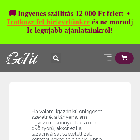
🚚 Ingyenes szállítás 12 000 Ft felett •
Iratkozz fel hírlevelünkre
és ne maradj
le legújabb ajánlatainkról!
Ha valami igazán különlegeset
szeretnél a tányérra, ami
egyszerre könnyű, tápláló és
gyönyörű, akkor ezt a
lazacnyársat szeletelt zab
körettel neked találták ki. Ennél