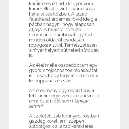
karakteres ízt ad, de gyönyörű,
karamellizált színt is varázsol a
halra sütés közben. A lazac
falatkákat érdemes rövid ideig a
pácban hagyni, hogy alaposan
átjárja. A nyársra ne fűzd
szorosan a darabokat, így tud
minden oldalról csodásan
ropogósra sülni. Természetesen
airfryer helyett sütheted sütőben
is.
Az étel mellé összedobtam egy
gyors, szójaszószos répasalátát
is – csak hogy legyen benne egy
kis roppanás és szín.
Az eredmény egy olyan tányér
lett, amire egyszerre jó ránézni, jó
enni, és amiből
nem hiányzik
semmi
.
A szeletelt zab könnyed, rostban
gazdag köret, ami szépen
aládolgozik a lazac karakteres