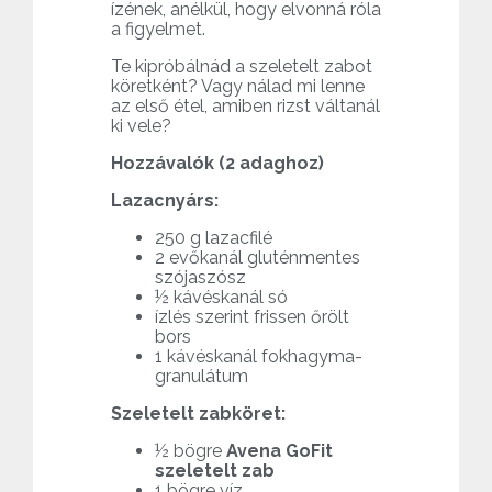
ízének, anélkül, hogy elvonná róla
a figyelmet.
Te kipróbálnád a szeletelt zabot
köretként? Vagy nálad mi lenne
az első étel, amiben rizst váltanál
ki vele?
Hozzávalók (2 adaghoz)
Lazacnyárs:
250 g lazacfilé
2 evőkanál gluténmentes
szójaszósz
½ kávéskanál só
ízlés szerint frissen őrölt
bors
1 kávéskanál fokhagyma-
granulátum
Szeletelt zabköret:
½ bögre
Avena GoFit
szeletelt zab
1 bögre víz