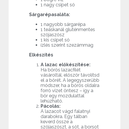
1 nagy csipet só
Sárgarépasaláta:
1 nagyobb sárgarépa
1 teáskanál gluténmentes
szójaszósz
1 kis csipet só
ízlés szerint szezámmag
Elkészítés
A lazac előkészítése:
Ha bőrös lazacfilét
vásároltál, először távolítsd
el a bőrét. A legegyszerűbb
módszer, ha a bőrös oldalra
forró vizet öntesz – így a
bőr egy mozdulattal
lehúzható.
Pácolás:
A lazacot vágd falatnyi
darabokra. Egy tálban
keverd össze a
szójaszószt, a sót, a borsot