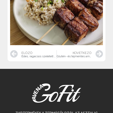
ELŐZŐ
KÖVETKEZŐ
Édes, ragacsos szeletelt zab mangóval
Glutén- és tejmentes amerikai palacsinta