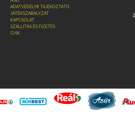
ÁSZF
ADATVÉDELMI TÁJÉKOZTATÓ
JÁTÉKSZABÁLYZAT
KAPCSOLAT
SZÁLLÍTÁS ÉS FIZETÉS
GYIK