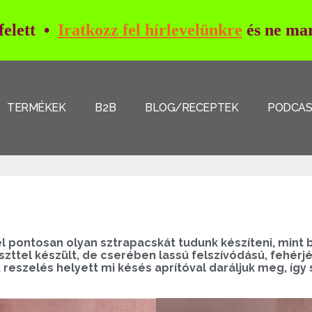
 felett •
Iratkozz fel hírlevelünkre
és ne mar
TERMÉKEK
B2B
BLOG/RECEPTEK
PODCA
 pontosan olyan sztrapacskát tudunk készíteni, mint b
liszttel készült, de cserében lassú felszívódású, fehé
t reszelés helyett mi késés aprítóval daráljuk meg, íg