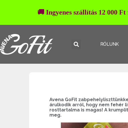
🚚 Ingyenes szállítás 12 000 Ft
RÓLUNK
Avena GoFit zabpehelyliszttünkkel
árulkodik arról, hogy nem fehér 
rosttartalma is magas! A krumpli
meg.