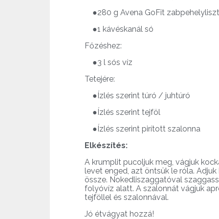
●280 g Avena GoFit zabpehelylisz
●1 kávéskanál só
Főzéshez:
●3 l sós víz
Tetejére:
●Ízlés szerint túró / juhtúró
●Ízlés szerint tejföl
●Ízlés szerint pirított szalonna
Elkészítés:
A krumplit pucoljuk meg, vágjuk kocká
levet enged, azt öntsük le róla. Adju
össze. Nokedliszaggatóval szaggassuk
folyóvíz alatt. A szalonnát vágjuk apr
tejföllel és szalonnával.
Jó étvágyat hozzá!