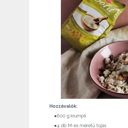
Hozzávalók:
●600 g krumpli
●4 db M-es méretű tojás