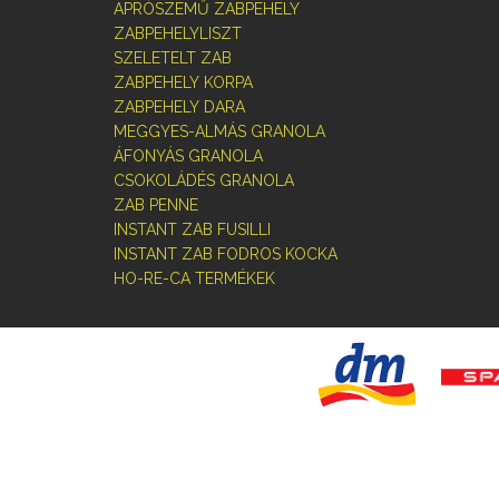
APRÓSZEMŰ ZABPEHELY
ZABPEHELYLISZT
SZELETELT ZAB
ZABPEHELY KORPA
ZABPEHELY DARA
MEGGYES-ALMÁS GRANOLA
ÁFONYÁS GRANOLA
CSOKOLÁDÉS GRANOLA
ZAB PENNE
INSTANT ZAB FUSILLI
INSTANT ZAB FODROS KOCKA
HO-RE-CA TERMÉKEK