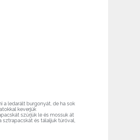
i a ledarált burgonyát, de ha sok
atokkal keverjük
apacskát szűrjük le és mossuk át
 sztrapacskát és tálaljuk túróval,