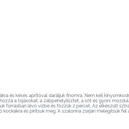
t
kra és késés aprítóval daráljuk finomra. Nem kell kinyomkodn
k hozzá a tojásokat, a zabpehelylisztet, a sót és gyors mozdul
 forrásban lévő vízbe és főzzük 2 percet. Az elkészült sztr
ó kockákra és pirítsuk meg. A szalonna zsírján melegítsük fel a