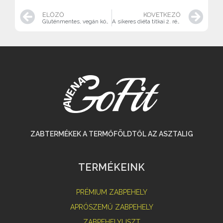
ELŐZŐ
KÖVETKEZŐ
Gluténmentes, vegán kókuszgolyó „tejbegrízből”
A sikeres diéta titkai 2. rész
ZABTERMÉKEK A TERMŐFÖLDTŐL AZ ASZTALIG
TERMÉKEINK
PRÉMIUM ZABPEHELY
APRÓSZEMŰ ZABPEHELY
ZABPEHELYLISZT