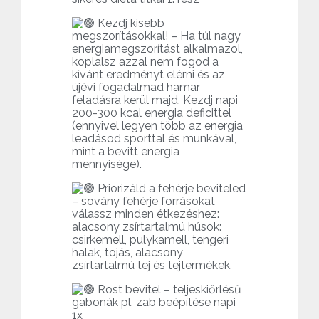
Kezdj kisebb
megszorításokkal! – Ha túl nagy
energiamegszorítást alkalmazol,
koplalsz azzal nem fogod a
kívánt eredményt elérni és az
újévi fogadalmad hamar
feladásra kerül majd. Kezdj napi
200-300 kcal energia deficittel
(ennyivel legyen több az energia
leadásod sporttal és munkával,
mint a bevitt energia
mennyisége).
Priorizáld a fehérje beviteled
– sovány fehérje forrásokat
válassz minden étkezéshez:
alacsony zsírtartalmú húsok:
csirkemell, pulykamell, tengeri
halak, tojás, alacsony
zsírtartalmú tej és tejtermékek.
Rost bevitel – teljeskiőrlésű
gabonák pl. zab beépítése napi
1x