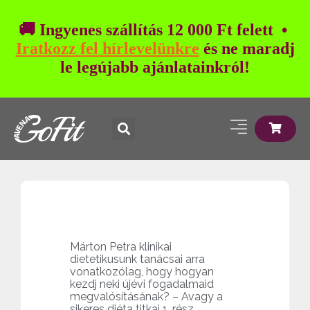
🚚 Ingyenes szállítás 12 000 Ft felett •
Iratkozz fel hírlevelünkre
és ne maradj
le legújabb ajánlatainkról!
Márton Petra klinikai
dietetikusunk tanácsai arra
vonatkozólag, hogy hogyan
kezdj neki újévi fogadalmaid
megvalósításának? – Avagy a
sikeres diéta titkai 1. rész