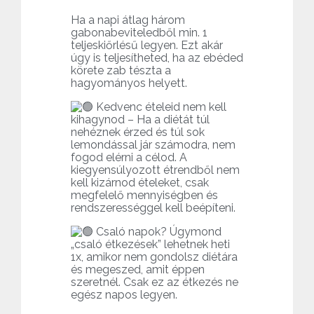
Ha a napi átlag három
gabonabeviteledből min. 1
teljeskiőrlésű legyen. Ezt akár
úgy is teljesítheted, ha az ebéded
körete zab tészta a
hagyományos helyett.
Kedvenc ételeid nem kell
kihagynod – Ha a diétát túl
nehéznek érzed és túl sok
lemondással jár számodra, nem
fogod elérni a célod. A
kiegyensúlyozott étrendből nem
kell kizárnod ételeket, csak
megfelelő mennyiségben és
rendszerességgel kell beépíteni.
Csaló napok? Úgymond
„csaló étkezések” lehetnek heti
1x, amikor nem gondolsz diétára
és megeszed, amit éppen
szeretnél. Csak ez az étkezés ne
egész napos legyen.