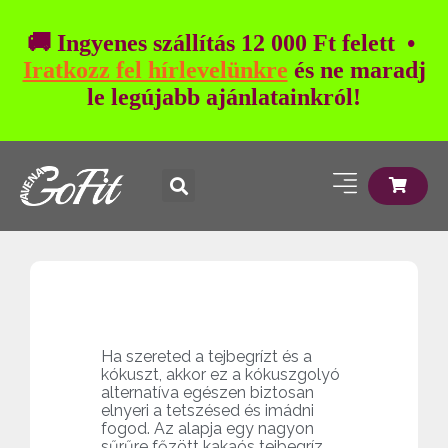
🚚 Ingyenes szállítás 12 000 Ft felett •
Iratkozz fel hírlevelünkre
és ne maradj
le legújabb ajánlatainkról!
Ha szereted a tejbegrízt és a
kókuszt, akkor ez a kókuszgolyó
alternatíva egészen biztosan
elnyeri a tetszésed és imádni
fogod. Az alapja egy nagyon
sűrűre főzött kakaós tejbegríz