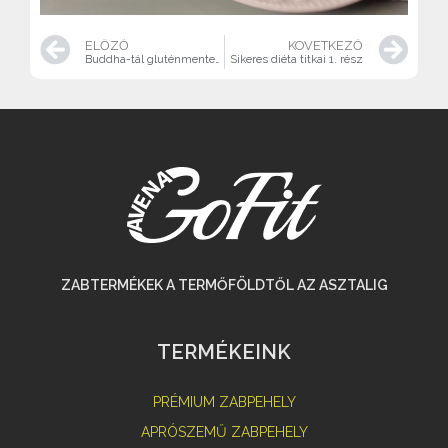
ELŐZŐ
KÖVETKEZŐ
Buddha-tál gluténmentesen
Sikeres diéta titkai 1. rész
ZABTERMÉKEK A TERMŐFÖLDTŐL AZ ASZTALIG
TERMÉKEINK
PRÉMIUM ZABPEHELY
APRÓSZEMŰ ZABPEHELY