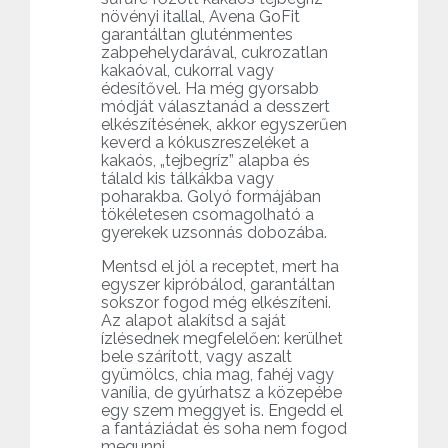
növényi itallal, Avena GoFit
garantáltan gluténmentes
zabpehelydarával, cukrozatlan
kakaóval, cukorral vagy
édesítővel. Ha még gyorsabb
módját választanád a desszert
elkészítésének, akkor egyszerűen
keverd a kókuszreszeléket a
kakaós, „tejbegríz” alapba és
tálald kis tálkákba vagy
poharakba. Golyó formájában
tökéletesen csomagolható a
gyerekek uzsonnás dobozába.
Mentsd el jól a receptet, mert ha
egyszer kipróbálod, garantáltan
sokszor fogod még elkészíteni.
Az alapot alakítsd a saját
ízlésednek megfelelően: kerülhet
bele szárított, vagy aszalt
gyümölcs, chia mag, fahéj vagy
vanília, de gyúrhatsz a közepébe
egy szem meggyet is. Engedd el
a fantáziádat és soha nem fogod
megunni.