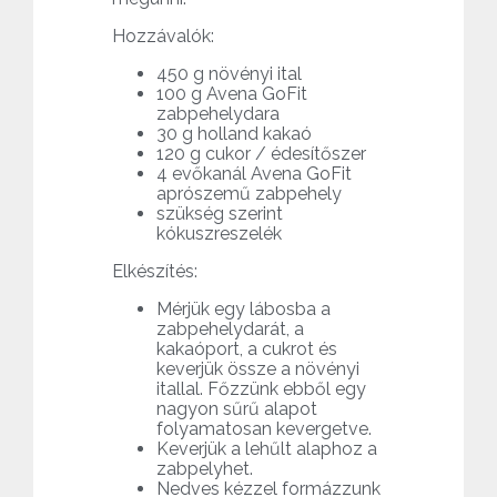
Hozzávalók:
450 g növényi ital
100 g Avena GoFit
zabpehelydara
30 g holland kakaó
120 g cukor / édesítőszer
4 evőkanál Avena GoFit
aprószemű zabpehely
szükség szerint
kókuszreszelék
Elkészítés:
Mérjük egy lábosba a
zabpehelydarát, a
kakaóport, a cukrot és
keverjük össze a növényi
itallal. Főzzünk ebből egy
nagyon sűrű alapot
folyamatosan kevergetve.
Keverjük a lehűlt alaphoz a
zabpelyhet.
Nedves kézzel formázzunk