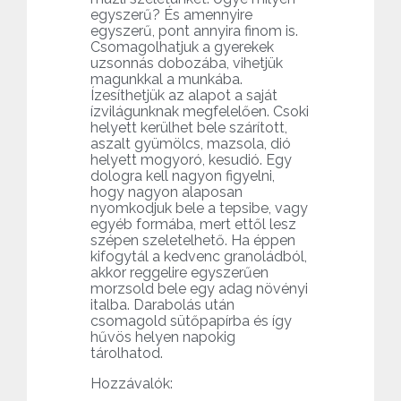
egyszerű? És amennyire
egyszerű, pont annyira finom is.
Csomagolhatjuk a gyerekek
uzsonnás dobozába, vihetjük
magunkkal a munkába.
Ízesíthetjük az alapot a saját
ízvilágunknak megfelelően. Csoki
helyett kerülhet bele szárított,
aszalt gyümölcs, mazsola, dió
helyett mogyoró, kesudió. Egy
dologra kell nagyon figyelni,
hogy nagyon alaposan
nyomkodjuk bele a tepsibe, vagy
egyéb formába, mert ettől lesz
szépen szeletelhető. Ha éppen
kifogytál a kedvenc granoládból,
akkor reggelire egyszerűen
morzsold bele egy adag növényi
italba. Darabolás után
csomagold sütőpapírba és így
hűvös helyen napokig
tárolhatod.
Hozzávalók: