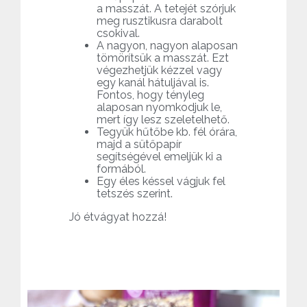
a masszát. A tetejét szórjuk
meg rusztikusra darabolt
csokival.
A nagyon, nagyon alaposan
tömörítsük a masszát. Ezt
végezhetjük kézzel vagy
egy kanál hátuljával is.
Fontos, hogy tényleg
alaposan nyomkodjuk le,
mert így lesz szeletelhető.
Tegyük hűtőbe kb. fél órára,
majd a sütőpapír
segítségével emeljük ki a
formából.
Egy éles késsel vágjuk fel
tetszés szerint.
Jó étvágyat hozzá!