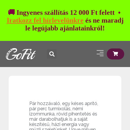
🚚 Ingyenes szállítás 12 000 Ft felett •
Iratkozz fel hírlevelünkre
és ne maradj
le legújabb ajánlatainkról!
Pár hozzávaló, egy késes aprító,
pár perc turmixolás, némi
izommunka, rövid pihentetés és
már darabolhatjuk is a saját
készítésű, házi energia vagy
müzli szeletünket. Ugye milyen