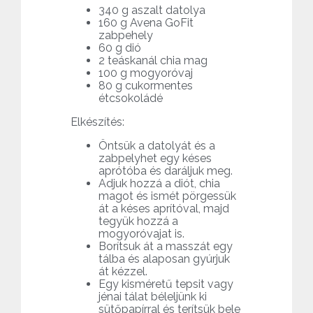
340 g aszalt datolya
160 g Avena GoFit
zabpehely
60 g dió
2 teáskanál chia mag
100 g mogyoróvaj
80 g cukormentes
étcsokoládé
Elkészítés:
Öntsük a datolyát és a
zabpelyhet egy késes
aprótóba és daráljuk meg.
Adjuk hozzá a diót, chia
magot és ismét pörgessük
át a késes aprítóval, majd
tegyük hozzá a
mogyoróvajat is.
Borítsuk át a masszát egy
tálba és alaposan gyúrjuk
át kézzel.
Egy kisméretű tepsit vagy
jénai tálat béleljünk ki
sütőpapírral és terítsük bele