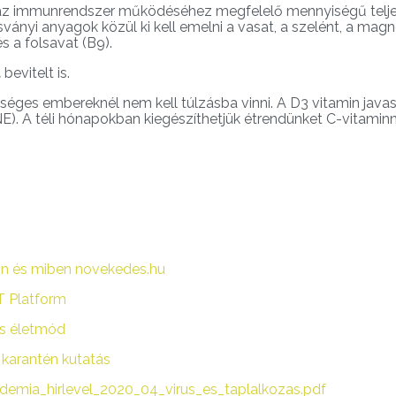
 az immunrendszer működéséhez megfelelő mennyiségű teljes
sványi anyagok közül ki kell emelni a vasat, a szelént, a magn
és a folsavat (B9).
t
bevitelt is.
ges embereknél nem kell túlzásba vinni. A D3 vitamin javaso
. A téli hónapokban kiegészíthetjük étrendünket C-vitaminn
n és miben novekedes.hu
T Platform
és életmód
karantén kutatás
mia_hirlevel_2020_04_virus_es_taplalkozas.pdf