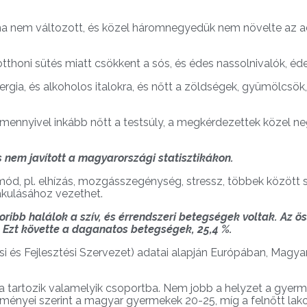
a nem változott, és közel háromnegyedük nem növelte az 
 otthoni sütés miatt csökkent a sós, és édes nassolnivalók, é
gia, és alkoholos italokra, és nőtt a zöldségek, gyümölcsök
mennyivel inkább nőtt a testsúly, a megkérdezettek közel ne
s nem javított a magyarországi statisztikákon.
ód, pl. elhízás, mozgásszegénység, stressz, többek között s
akulásához vezethet.
bb halálok a szív, és érrendszeri betegségek voltak. Az ös
. Ezt követte a daganatos betegségek, 25,4 %.
s Fejlesztési Szervezet) adatai alapján Európában, Magyar
a tartozik valamelyik csoportba. Nem jobb a helyzet a gye
dményei szerint a magyar gyermekek 20-25, míg a felnőtt lak