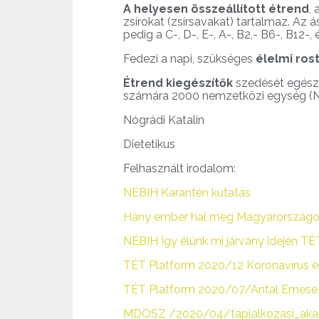
A helyesen összeállított étrend
,
zsírokat (zsírsavakat) tartalmaz. Az á
pedig a C-, D-, E-, A-, B2,- B6-, B12-, 
Fedezi a napi, szükséges
élelmi ros
Étrend kiegészítők
szedését egészsé
számára 2000 nemzetközi egység (NE)
Nógrádi Katalin
Dietetikus
Felhasznált irodalom:
NÉBIH Karantén kutatás
Hány ember hal meg Magyarországo
NÉBIH Így élünk mi járvány idején TÉ
TÉT Platform 2020/12 Koronavírus 
TÉT Platform 2020/07/Antal Emese 
MDOSZ /2020/04/taplalkozasi_akade