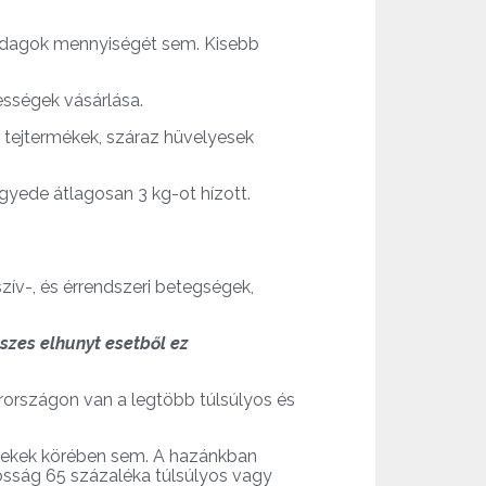
adagok mennyiségét sem. Kisebb
dességek vásárlása.
, tejtermékek, száraz hüvelyesek
gyede átlagosan 3 kg-ot hízott.
zív-, és érrendszeri betegségek,
szes elhunyt esetből ez
országon van a legtöbb túlsúlyos és
rmekek körében sem. A hazánkban
osság 65 százaléka túlsúlyos vagy