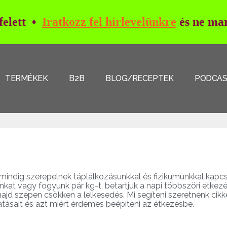
 felett •
Iratkozz fel hírlevelünkre
és ne mar
TERMÉKEK
B2B
BLOG/RECEPTEK
PODCA
e mindig szerepelnek táplálkozásunkkal és fizikumunkkal kap
unkat vagy fogyunk pár kg-t, betartjuk a napi többszöri étkezé
majd szépen csökken a lelkesedés. Mi segíteni szeretnénk cik
tásait és azt miért érdemes beépíteni az étkezésbe.