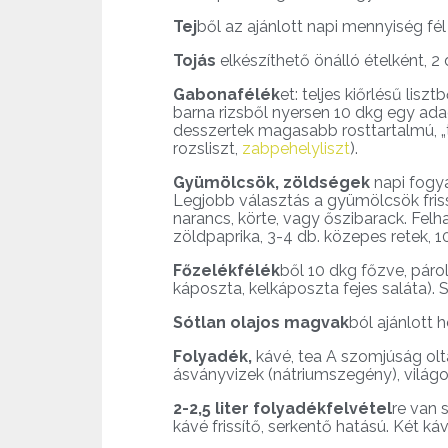
Tej
ből az ajánlott napi mennyiség fél 
Tojás
elkészíthető önálló ételként, 2 
Gabonafélék
et: teljes kiőrlésű lis
barna rizsből nyersen 10 dkg egy ad
desszertek magasabb rosttartalmú, „tel
rozsliszt,
zabpehelyliszt
).
Gyümölcsök, zöldségek
napi fogya
Legjobb választás a gyümölcsök frisse
narancs, körte, vagy őszibarack. Fel
zöldpaprika, 3-4 db. közepes retek, 1
Főzelékfélék
ből 10 dkg főzve, párol
káposzta, kelkáposzta fejes saláta). 
Sótlan olajos magvak
ból ajánlott 
Folyadék,
kávé, tea A szomjúság olt
ásványvizek (nátriumszegény), világo
2-2,5 liter folyadékfelvétel
re van 
kávé frissítő, serkentő hatású. Két k