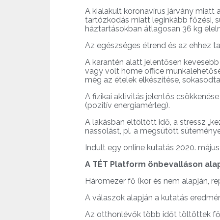
A kialakult koronavírus járvány miat
tartózkodás miatt leginkább főzési, s
háztartásokban átlagosan 36 kg élelmi
Az egészséges étrend és az ehhez ta
A karantén alatt jelentősen kevesebb 
vagy volt home office munkalehetőség,
még az ételek elkészítése, sokasodta
A fizikai aktivitás jelentős csökkené
(pozitív energiamérleg).
A lakásban eltöltött idő, a stressz 
nassolást, pl. a megsütött süteménye
Indult egy online kutatás 2020. május
A TÉT Platform önbevalláson ala
Háromezer fő (kor és nem alapján, rep
A válaszok alapján a kutatás eredmén
Az otthonlévők több időt töltöttek fő