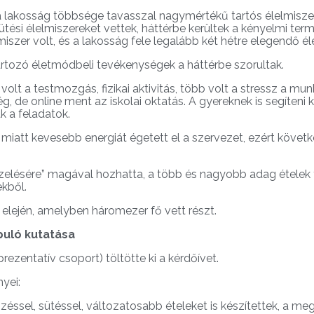
t a lakosság többsége tavasszal nagymértékű tartós élelmisze
ütési élelmiszereket vettek, háttérbe kerültek a kényelmi ter
szer volt, és a lakosság fele legalább két hétre elegendő éle
rtozó életmódbeli tevékenységek a háttérbe szorultak.
volt a testmozgás, fizikai aktivitás, több volt a stressz a mu
 de online ment az iskolai oktatás. A gyereknek is segíteni ke
k a feladatok.
se miatt kevesebb energiát égetett el a szervezet, ezért köve
„kezelésére” magával hozhatta, a több és nagyobb adag ételek
kből.
 elején, amelyben háromezer fő vett részt.
puló kutatása
rezentatív csoport) töltötte ki a kérdőívet.
yei:
zéssel, sütéssel, változatosabb ételeket is készítettek, a m