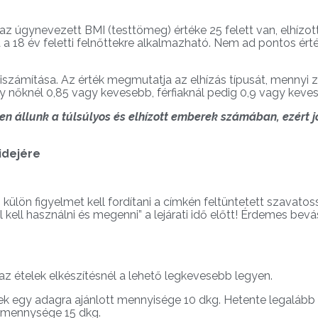
z úgynevezett BMI (testtömeg) értéke 25 felett van, elhízott p
a 18 év feletti felnőttekre alkalmazható. Nem ad pontos ért
iszámítása. Az érték megmutatja az elhízás típusát, mennyi z
 nőknél 0,85 vagy kevesebb, férfiaknál pedig 0,9 vagy keve
en állunk a túlsúlyos és elhízott emberek számában, ezért j
idejére
, külön figyelmet kell fordítani a címkén feltüntetett szavatos
ell használni és megenni” a lejárati idő előtt! Érdemes bevásár
az ételek elkészítésnél a lehető legkevesebb legyen.
k egy adagra ajánlott mennyisége 10 dkg. Hetente legalább eg
 a mennysége 15 dkg.