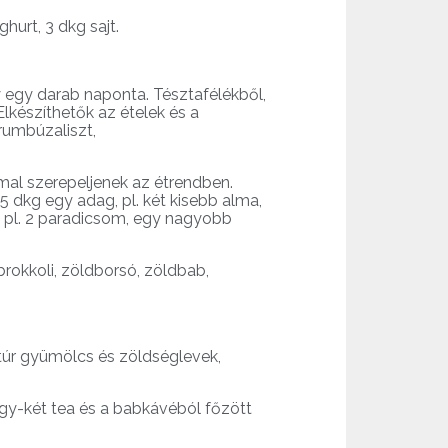
ghurt, 3 dkg sajt.
agy egy darab naponta. Tésztafélékből,
Elkészíthetők az ételek és a
urumbúzaliszt,
mal szerepeljenek az étrendben.
5 dkg egy adag, pl. két kisebb alma,
l pl. 2 paradicsom, egy nagyobb
 brokkoli, zöldborsó, zöldbab,
atúr gyümölcs és zöldséglevek,
gy-két tea és a babkávéból főzött