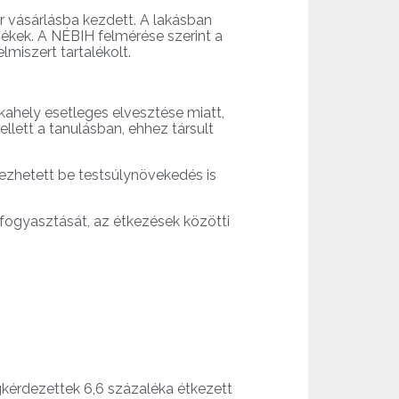
r vásárlásba kezdett. A lakásban
mékek. A NÉBIH felmérése szerint a
lmiszert tartalékolt.
nkahely esetleges elvesztése miatt,
llett a tanulásban, ehhez társult
tkezhetett be testsúlynövekedés is
 fogyasztását, az étkezések közötti
egkérdezettek 6,6 százaléka étkezett