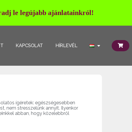
adj le legújabb ajánlatainkról!
ST
KAPCSOLAT
HÍRLEVÉL
csolatos ígéretek: egészségesebben
st, nem stresszelünk annyit. Ilyenkor
keinkkel abban, hogy közelebbről