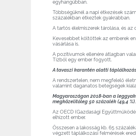
egyhangúbban.
Többségüknél a napi étkezések szám
százalékban étkeztek gyakrabban.
A tartós élelmiszerek tárolása, és az
Kevesebbet költöttek az emberek ener
vásárlása is.
A pozitívumok ellenére átlagban vala
Tízből egy ember fogyott.
A tavaszi karantén alatti táplálkozá
A rendszertelen, nem megfelelő életm
valamint daganatos betegségek kial
Magyaroszágon 2018-ban a leggyakori
megközelítőleg
50 százalék (49,4 %)
Az OECD (Gazdasági Együttműködési é
elhízott ember.
Összesen a lakosság kb. 65 százalék
végzett táplálkozási felmérések ere