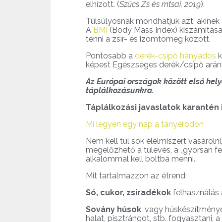
elhízott. (
Szűcs Zs és mtsai, 2019
).
Túlsúlyosnak mondhatjuk azt, akinek a
A
BMI
(Body Mass Index) kiszámítása 
tenni a zsír- és izomtömeg között.
Pontosabb a
derék-csípő hányados
k
képest Egészséges derék/csípő arány
Az Európai országok között első hely
táplálkozásunkra.
Táplálkozási javaslatok karantén 
Mi legyen egy nap a tányérodon
Nem kell túl sok élelmiszert vásárolni
megelőzhető a túlevés, a „gyorsan fel k
alkalommal kell boltba menni.
Mit tartalmazzon az étrend:
Só, cukor, zsiradékok
felhasználás 
Sovány húsok
, vagy húskészítménye
halat, pisztrángot, stb. fogyasztani,