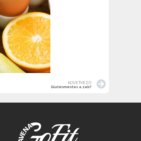
KÖVETKEZŐ
Gluténmentes a zab?