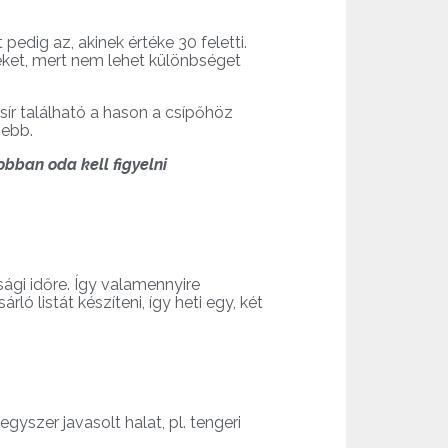
edig az, akinek értéke 30 feletti.
éket, mert nem lehet különbséget
sír található a hason a csípőhöz
sebb.
obban oda kell figyelni
sági időre. Így valamennyire
ló listát készíteni, így heti egy, két
yszer javasolt halat, pl. tengeri