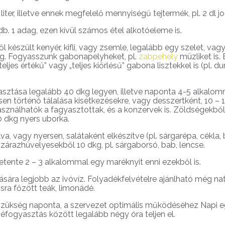
liter, illetve ennek megfelelő mennyiségű tejtermék, pl. 2 dl jo
db. 1 adag, ezen kívül számos étel alkotóeleme is.
ztből készült kenyér, kifli, vagy zsemle, legalább egy szelet, v
ag. Fogyasszunk gabonapelyheket, pl.
zabpehely
müzliket is. 
jes értékű” vagy „teljes kiőrlésű” gabona lisztekkel is (pl. d
sztása legalább 40 dkg legyen, illetve naponta 4-5 alkalom
n történő tálalása kisétkezésekre, vagy desszertként, 10 – 1
használhatók a fagyasztottak, és a konzervek is. Zöldségekbő
0 dkg nyers uborka.
va, vagy nyersen, salátaként elkészítve (pl. sárgarépa, cékla,
Szárazhüvelyesekből 10 dkg, pl. sárgaborsó, bab, lencse.
hetente 2 – 3 alkalommal egy maréknyit enni ezekből is.
ására legjobb az ivóvíz. Folyadékfelvételre ajánlható még n
sra főzött teák, limonádé.
szükség naponta, a szervezet optimális működéséhez Napi e
ávéfogyasztás között legalább négy óra teljen el.