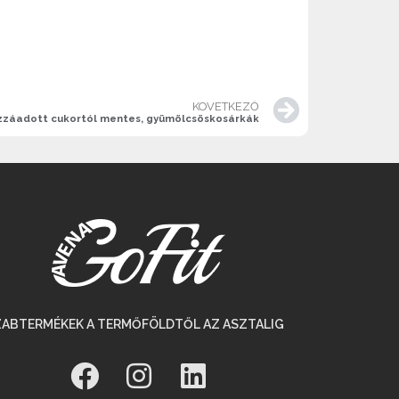
KÖVETKEZŐ
zzáadott cukortól mentes, gyümölcsöskosárkák
ZABTERMÉKEK A TERMŐFÖLDTŐL AZ ASZTALIG