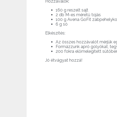
Hozzávalók:
160 g reszelt sajt
2 db M-es méretű tojás
100 g Avena GoFit zabpehelyk
6 g só
Elkészítés:
Az összes hozzávalót mérjük eg
Formázzunk apró golyókat, tegyü
200 fokra előmelegített sütőben
Jó étvágyat hozzá!