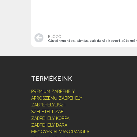
ELŐZŐ
Gluténmentes, almás, zabdarás kevert sütemé
TERMÉKEINK
PRÉMIUM ZABPEHELY
APRÓSZEMŰ ZABPEHELY
ZABPEHELYLISZT
SZELETELT ZAB
ZABPEHELY KORPA
ZABPEHELY DARA
MEGGYES-ALMÁS GRANOLA