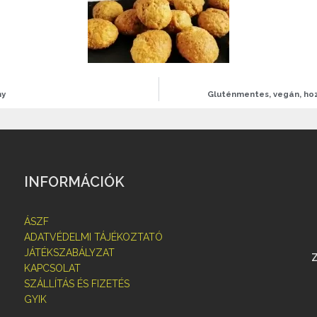
ny
Gluténmentes, vegán, ho
INFORMÁCIÓK
ÁSZF
ADATVÉDELMI TÁJÉKOZTATÓ
JÁTÉKSZABÁLYZAT
KAPCSOLAT
SZÁLLÍTÁS ÉS FIZETÉS
GYIK