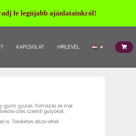
adj le legújabb ajánlatainkról!
ST
KAPCSOLAT
HÍRLEVÉL
egy gyors gyúrás, formázás és már
előle ízlés szerinti golyókat.
 is. Tökéletes dísze lehet