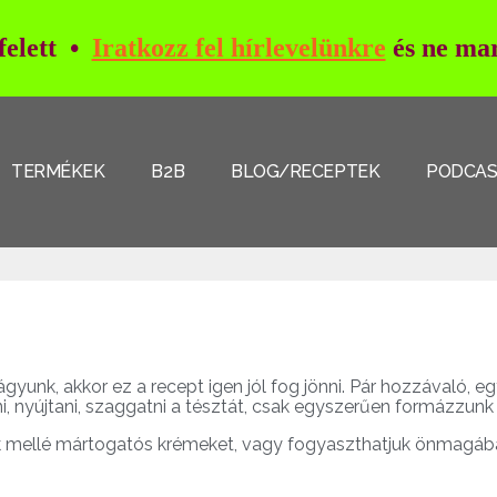
 felett •
Iratkozz fel hírlevelünkre
és ne mar
TERMÉKEK
B2B
BLOG/RECEPTEK
PODCA
ágyunk, akkor ez a recept igen jól fog jönni. Pár hozzávaló, 
i, nyújtani, szaggatni a tésztát, csak egyszerűen formázzunk b
nk mellé mártogatós krémeket, vagy fogyaszthatjuk önmagában