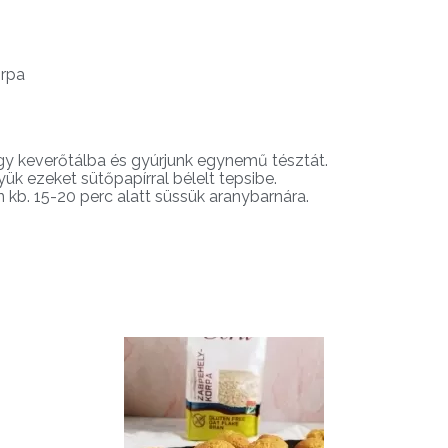
orpa
y keverőtálba és gyúrjunk egynemű tésztát.
k ezeket sütőpapírral bélelt tepsibe.
 kb. 15-20 perc alatt süssük aranybarnára.