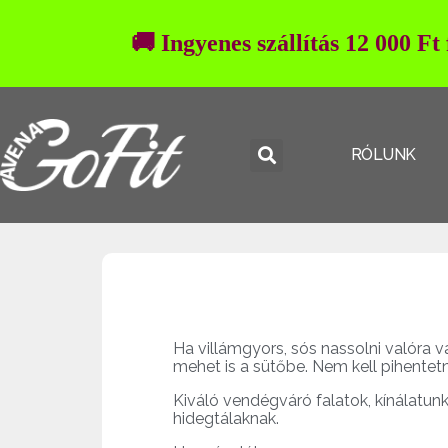
🚚 Ingyenes szállítás 12 000 Ft
RÓLUNK
Ha villámgyors, sós nassolni valóra v
mehet is a sütőbe. Nem kell pihentetn
Kiváló vendégváró falatok, kínálatu
hidegtálaknak.