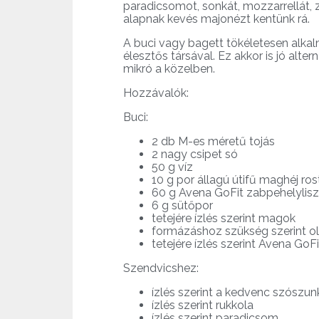
paradicsomot, sonkát, mozzarrellát, z
alapnak kevés majonézt kentünk rá.
A buci vagy bagett tökéletesen alkal
élesztős társával. Ez akkor is jó alt
mikró a közelben.
Hozzávalók:
Buci:
2 db M-es méretű tojás
2 nagy csipet só
50 g víz
10 g por állagú útifű maghéj ros
60 g Avena GoFit zabpehelylisz
6 g sütőpor
tetejére ízlés szerint magok
formázáshoz szükség szerint ol
tetejére ízlés szerint Avena GoF
Szendvicshez:
ízlés szerint a kedvenc szószun
ízlés szerint rukkola
ízlés szerint paradicsom