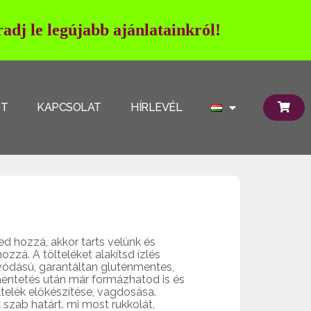
adj le legújabb ajánlatainkról!
ST
KAPCSOLAT
HÍRLEVÉL
d hozzá, akkor tarts velünk és
ozzá. A tölteléket alakítsd ízlés
zívódású, garantáltan gluténmentes,
ihentetés után már formázhatod is és
ltelék előkészítése, vagdosása.
zab határt. mi most rukkolát,