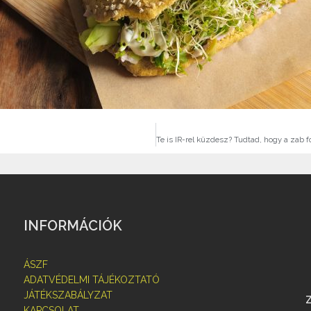
INFORMÁCIÓK
ÁSZF
ADATVÉDELMI TÁJÉKOZTATÓ
JÁTÉKSZABÁLYZAT
KAPCSOLAT