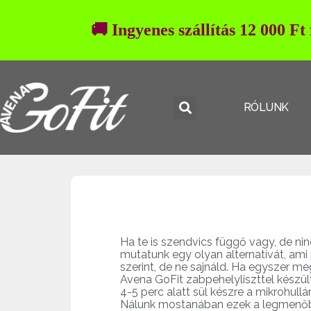
🚚 Ingyenes szállítás 12 000 Ft
RÓLUNK
Ha te is szendvics függő vagy, de ni
mutatunk egy olyan alternatívát, ami p
szerint, de ne sajnáld. Ha egyszer me
Avena GoFit zabpehelyliszttel készül
4-5 perc alatt sül készre a mikrohull
Nálunk mostanában ezek a legmenőbb 