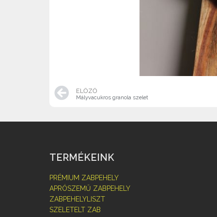
ELŐZŐ
Mályvacukros granola szelet
TERMÉKEINK
PRÉMIUM ZABPEHELY
APRÓSZEMŰ ZABPEHELY
ZABPEHELYLISZT
SZELETELT ZAB