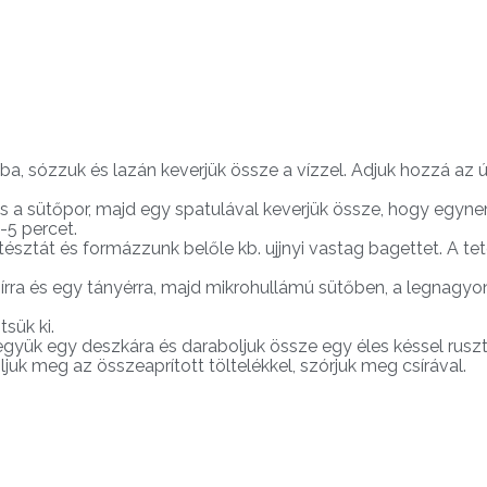
ba, sózzuk és lazán keverjük össze a vízzel. Adjuk hozzá az ú
 a sütőpor, majd egy spatulával keverjük össze, hogy egynem
-5 percet.
 tésztát és formázzunk belőle kb. ujjnyi vastag bagettet. A tet
írra és egy tányérra, majd mikrohullámú sütőben, a legnagyo
sük ki.
együk egy deszkára és daraboljuk össze egy éles késsel ruszt
juk meg az összeaprított töltelékkel, szórjuk meg csírával.