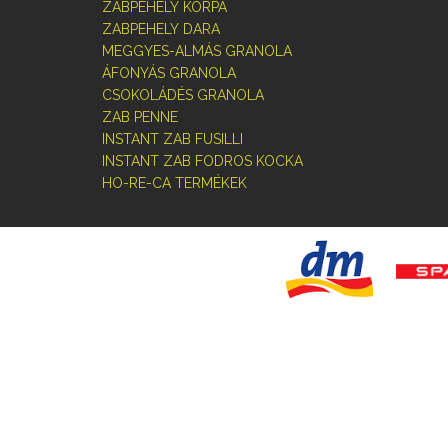
ZABPEHELY KORPA
ZABPEHELY DARA
MEGGYES-ALMÁS GRANOLA
ÁFONYÁS GRANOLA
CSOKOLÁDÉS GRANOLA
ZAB PENNE
INSTANT ZAB FUSILLI
INSTANT ZAB FODROS KOCKA
HO-RE-CA TERMÉKEK