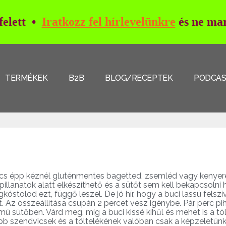
 felett •
Iratkozz fel hírlevelünkre
és ne mar
TERMÉKEK
B2B
BLOG/RECEPTEK
PODCA
ncs épp kéznél gluténmentes bagetted, zsemléd vagy kenyere
illanatok alatt elkészíthető és a sütőt sem kell bekapcsolni h
gkóstolod ezt, függő leszel. De jó hír, hogy a buci lassú fels
t. Az összeállítása csupán 2 percet vesz igénybe. Pár perc p
ámú sütőben. Várd meg, míg a buci kissé kihűl és mehet is a tö
szendvicsek és a töltelékének valóban csak a képzeletünk s