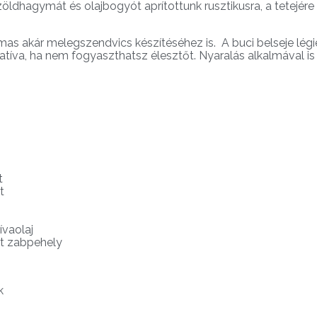
öldhagymát és olajbogyót aprítottunk rusztikusra, a tetejére 
mas akár melegszendvics készítéséhez is. A buci belseje lég
ernatíva, ha nem fogyaszthatsz élesztőt. Nyaralás alkalmával 
t
t
ívaolaj
it zabpehely
k