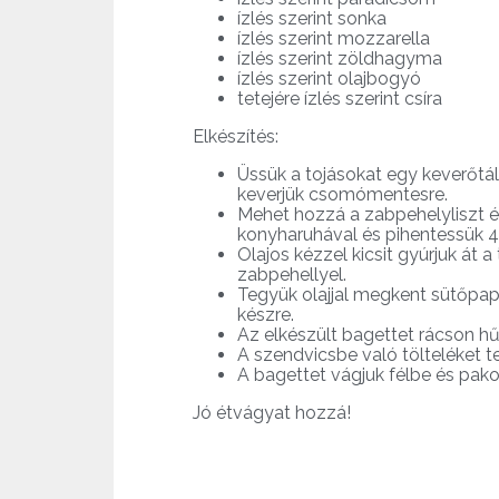
ízlés szerint sonka
ízlés szerint mozzarella
ízlés szerint zöldhagyma
ízlés szerint olajbogyó
tetejére ízlés szerint csíra
Elkészítés:
Üssük a tojásokat egy keverőtál
keverjük csomómentesre.
Mehet hozzá a zabpehelyliszt és
konyharuhával és pihentessük 4
Olajos kézzel kicsit gyúrjuk át a
zabpehellyel.
Tegyük olajjal megkent sütőpap
készre.
Az elkészült bagettet rácson hűt
A szendvicsbe való tölteléket t
A bagettet vágjuk félbe és pakol
Jó étvágyat hozzá!