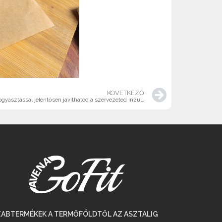
KÖVETKEZŐ
Te is IR-rel küzdesz? Tudtad, hogy a zab fogyasztással jelentősen javíthatod a szervezeted inzulinérzékenységét?
ZABTERMÉKEK A TERMŐFÖLDTŐL AZ ASZTALIG