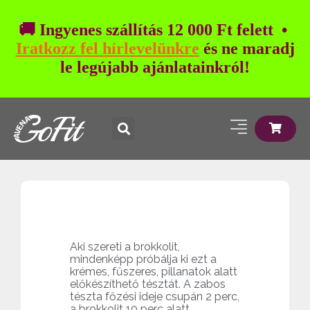
🚚 Ingyenes szállítás 12 000 Ft felett •
Iratkozz fel hírlevelünkre
és ne maradj
le legújabb ajánlatainkról!
Aki szereti a brokkolit,
mindenképp próbálja ki ezt a
krémes, fűszeres, pillanatok alatt
előkészíthető tésztát. A zabos
tészta főzési ideje csupán 2 perc,
a brokkolit 10 perc alatt