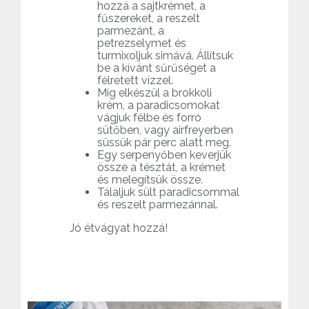
hozzá a sajtkrémet, a
fűszereket, a reszelt
parmezánt, a
petrezselymet és
turmixoljuk simává. Állítsuk
be a kívánt sűrűséget a
félretett vízzel.
Míg elkészül a brokkoli
krém, a paradicsomokat
vágjuk félbe és forró
sütőben, vagy airfreyerben
süssük pár perc alatt meg.
Egy serpenyőben keverjük
össze a tésztát, a krémet
és melegítsük össze.
Tálaljuk sült paradicsommal
és reszelt parmezánnal.
Jó étvágyat hozzá!