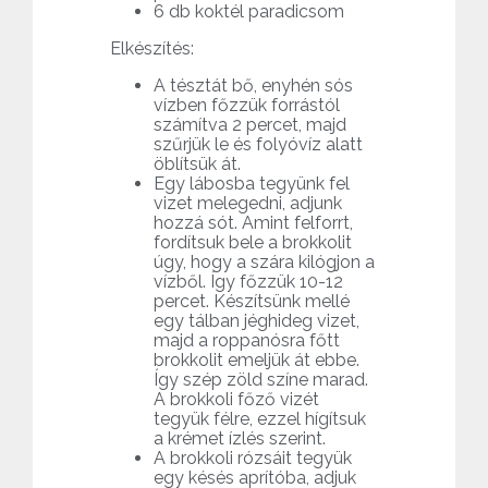
6 db koktél paradicsom
Elkészítés:
A tésztát bő, enyhén sós
vízben főzzük forrástól
számítva 2 percet, majd
szűrjük le és folyóvíz alatt
öblítsük át.
Egy lábosba tegyünk fel
vizet melegedni, adjunk
hozzá sót. Amint felforrt,
fordítsuk bele a brokkolit
úgy, hogy a szára kilógjon a
vízből. Így főzzük 10-12
percet. Készítsünk mellé
egy tálban jéghideg vizet,
majd a roppanósra főtt
brokkolit emeljük át ebbe.
Így szép zöld színe marad.
A brokkoli főző vizét
tegyük félre, ezzel hígítsuk
a krémet ízlés szerint.
A brokkoli rózsáit tegyük
egy késés aprítóba, adjuk