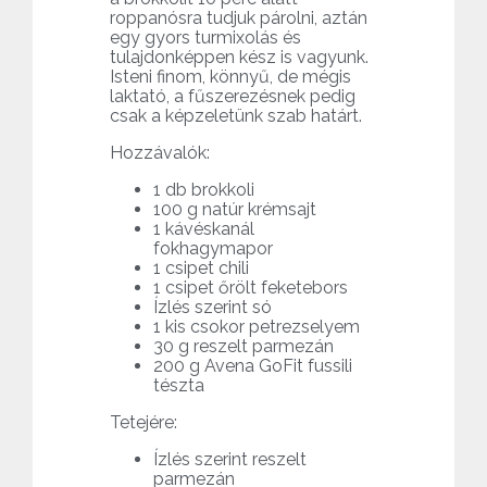
roppanósra tudjuk párolni, aztán
egy gyors turmixolás és
tulajdonképpen kész is vagyunk.
Isteni finom, könnyű, de mégis
laktató, a fűszerezésnek pedig
csak a képzeletünk szab határt.
Hozzávalók:
1 db brokkoli
100 g natúr krémsajt
1 kávéskanál
fokhagymapor
1 csipet chili
1 csipet őrölt feketebors
Ízlés szerint só
1 kis csokor petrezselyem
30 g reszelt parmezán
200 g Avena GoFit fussili
tészta
Tetejére:
Ízlés szerint reszelt
parmezán