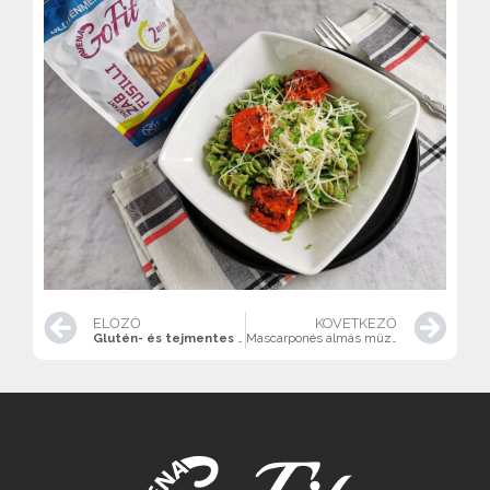
ELŐZŐ
KÖVETKEZŐ
Glutén- és tejmentes “müzlikenyér”
Mascarponés almás müzliszelet