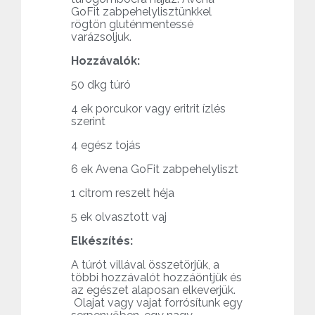
GoFit zabpehelylisztünkkel
rögtön gluténmentessé
varázsoljuk.
Hozzávalók:
50 dkg túró
4 ek porcukor vagy eritrit ízlés
szerint
4 egész tojás
6 ek Avena GoFit zabpehelyliszt
1 citrom reszelt héja
5 ek olvasztott vaj
Elkészítés:
A túrót villával összetörjük, a
többi hozzávalót hozzáöntjük és
az egészet alaposan elkeverjük.
Olajat vagy vajat forrósítunk egy