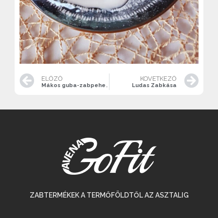
ELŐZŐ
KÖVETKEZŐ
Mákos guba-zabpehelylisztes kiflivel
Ludas Zabkása
ZABTERMÉKEK A TERMŐFÖLDTŐL AZ ASZTALIG