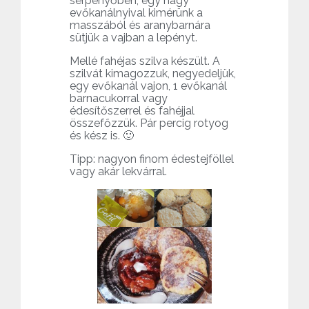
serpenyőben, egy nagy
evőkanálnyival kimérünk a
masszából és aranybarnára
sütjük a vajban a lepényt.
Mellé fahéjas szilva készült. A
szilvát kimagozzuk, negyedeljük,
egy evőkanál vajon, 1 evőkanál
barnacukorral vagy
édesítőszerrel és fahéjjal
összefőzzük. Pár percig rotyog
és kész is. 🙂
Tipp: nagyon finom édestejföllel
vagy akár lekvárral.