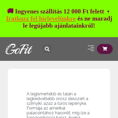
🚚 Ingyenes szállítás 12 000 Ft felett •
Iratkozz fel hírlevelünkre
és ne maradj
le legújabb ajánlatainkról!
A legismertebb és talán a
legkedveltebb orosz desszert a
szirnyiki, azaz a túrós lepényke.
Formája az amerikai
palacsintához hasonlít, míg íze a
túrógombócra hajaz. Avena