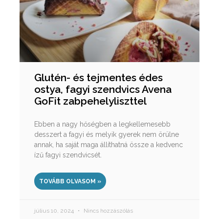
Glutén- és tejmentes édes
ostya, fagyi szendvics Avena
GoFit zabpehelyliszttel
Ebben a nagy hőségben a legkellemesebb
desszert a fagyi és melyik gyerek nem örülne
annak, ha saját maga állíthatná össze a kedvenc
ízű fagyi szendvicsét.
TOVÁBB OLVASOM »
július 10, 2024
Nincs hozzászólás