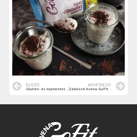
ELŐZŐ
KÖVETKEZŐ
Glutén- és tejmentes “daragaluska” Avena goFit zabpehelydarával
Zabkoch Avena GoFit szeletelt zabbal, mézes almával, dióval