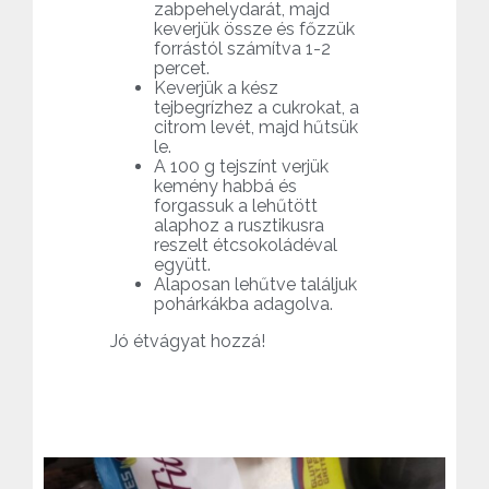
zabpehelydarát, majd
keverjük össze és főzzük
forrástól számítva 1-2
percet.
Keverjük a kész
tejbegrízhez a cukrokat, a
citrom levét, majd hűtsük
le.
A 100 g tejszínt verjük
kemény habbá és
forgassuk a lehűtött
alaphoz a rusztikusra
reszelt étcsokoládéval
együtt.
Alaposan lehűtve találjuk
pohárkákba adagolva.
Jó étvágyat hozzá!