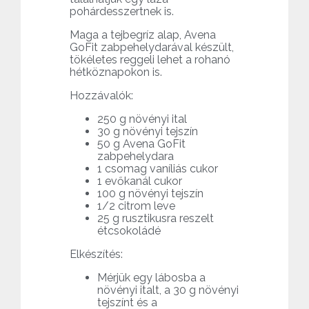
pohárdesszertnek is.
Maga a tejbegríz alap, Avena
GoFit zabpehelydarával készült,
tökéletes reggeli lehet a rohanó
hétköznapokon is.
Hozzávalók:
250 g növényi ital
30 g növényi tejszín
50 g Avena GoFit
zabpehelydara
1 csomag vaníliás cukor
1 evőkanál cukor
100 g növényi tejszín
1/2 citrom leve
25 g rusztikusra reszelt
étcsokoládé
Elkészítés:
Mérjük egy lábosba a
növényi italt, a 30 g növényi
tejszínt és a