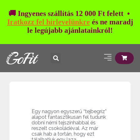
🚚 Ingyenes szállítás 12 000 Ft felett •
Iratkozz fel hírlevelünkre
és ne maradj
le legújabb ajánlatainkról!
Egy nagyon egyszerű “tejbegríz”
alapot fantasztikusan fel tudunk
dobni némi tejszínhabbal és
reszelt csokoládéval. Az már
csak hab a tortán, hogy ezt
tálalhatjuk egy laza