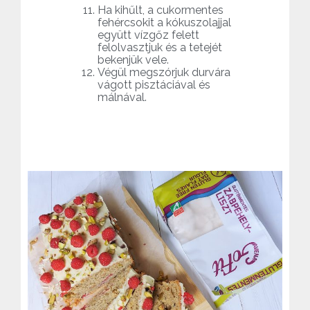
Ha kihűlt, a cukormentes
fehércsokit a kókuszolajjal
együtt vízgőz felett
felolvasztjuk és a tetejét
bekenjük vele.
Végül megszórjuk durvára
vágott pisztáciával és
málnával.