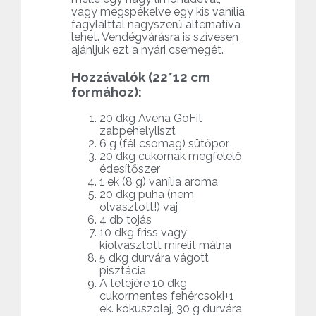
vagy megspékelve egy kis vanília
fagylalttal nagyszerű alternatíva
lehet. Vendégvárásra is szívesen
ajánljuk ezt a nyári csemegét.
Hozzávalók (22*12 cm
formához):
20 dkg Avena GoFit
zabpehelyliszt
6 g (fél csomag) sütőpor
20 dkg cukornak megfelelő
édesítőszer
1 ek (8 g) vanília aroma
20 dkg puha (nem
olvasztott!) vaj
4 db tojás
10 dkg friss vagy
kiolvasztott mirelit málna
5 dkg durvára vágott
pisztácia
A tetejére 10 dkg
cukormentes fehércsoki+1
ek. kókuszolaj, 30 g durvára