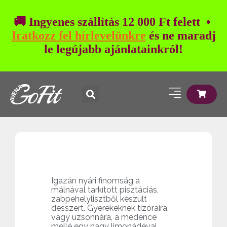
🚚 Ingyenes szállítás 12 000 Ft felett •
Iratkozz fel hírlevelünkre
és ne maradj
le legújabb ajánlatainkról!
Igazán nyári finomság a
málnával tarkított pisztáciás,
zabpehelylisztből készült
desszert. Gyerekeknek tízóraira,
vagy uzsonnára, a medence
mellé egy nagy limonádéval,