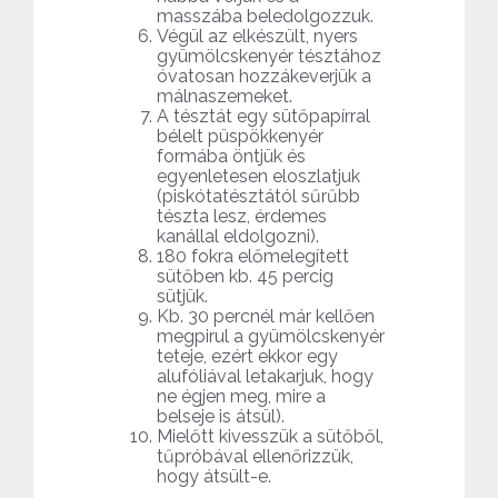
masszába beledolgozzuk.
Végül az elkészült, nyers
gyümölcskenyér tésztához
óvatosan hozzákeverjük a
málnaszemeket.
A tésztát egy sütőpapírral
bélelt püspökkenyér
formába öntjük és
egyenletesen eloszlatjuk
(piskótatésztától sűrűbb
tészta lesz, érdemes
kanállal eldolgozni).
180 fokra előmelegített
sütőben kb. 45 percig
sütjük.
Kb. 30 percnél már kellően
megpirul a gyümölcskenyér
teteje, ezért ekkor egy
alufóliával letakarjuk, hogy
ne égjen meg, mire a
belseje is átsül).
Mielőtt kivesszük a sütőből,
tűpróbával ellenőrizzük,
hogy átsült-e.