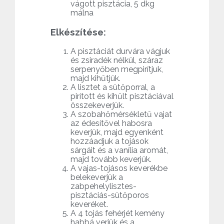
vágott pisztácia, 5 dkg
málna
Elkészítése:
A pisztáciát durvára vágjuk
és zsiradék nélkül, száraz
serpenyőben megpirítjuk,
majd kihűtjük.
A lisztet a sütőporral, a
pirított és kihűlt pisztáciával
összekeverjük.
A szobahőmérsékletű vajat
az édesítővel habosra
keverjük, majd egyenként
hozzáadjuk a tojások
sárgáit és a vanília aromát,
majd tovább keverjük.
A vajas-tojásos keverékbe
belekeverjük a
zabpehelylisztes-
pisztáciás-sütőporos
keveréket.
A 4 tojás fehérjét kemény
habbá verjük és a