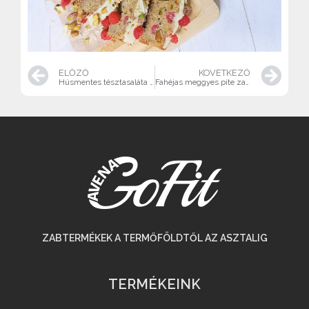
ELŐZŐ
KÖVETKEZŐ
Húsmentes tésztasaláta Avena GoFit zabtésztával
Fahéjas meggyes pite zabpehelylisztből
ZABTERMÉKEK A TERMŐFÖLDTŐL AZ ASZTALIG
TERMÉKEINK