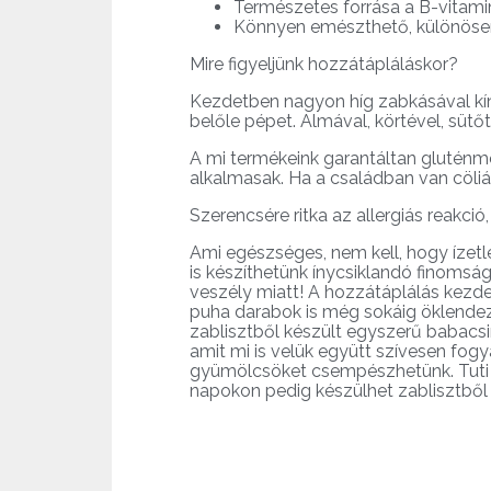
Természetes forrása a B-vitami
Könnyen emészthető, különösen,
Mire figyeljünk hozzátápláláskor?
Kezdetben nagyon híg zabkásával kínál
belőle pépet. Almával, körtével, sütő
A mi termékeink garantáltan gluténm
alkalmasak. Ha a családban van cöliá
Szerencsére ritka az allergiás reakci
Ami egészséges, nem kell, hogy ízetl
is készíthetünk ínycsiklandó finomsá
veszély miatt! A hozzátáplálás kezde
puha darabok is még sokáig öklendez
zablisztből készült egyszerű babacsin
amit mi is velük együtt szívesen fo
gyümölcsöket csempészhetünk. Tuti eb
napokon pedig készülhet zablisztből 