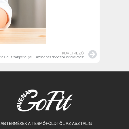
KÖVETKEZŐ
na GoFit zabpehellyel – uzsonnás dobozba is tökéletes!
ZABTERMÉKEK A TERMŐFÖLDTŐL AZ ASZTALIG