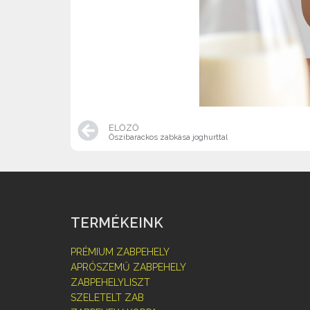
ELŐZŐ
Őszibarackos zabkása joghurttal
TERMÉKEINK
PRÉMIUM ZABPEHELY
APRÓSZEMŰ ZABPEHELY
ZABPEHELYLISZT
SZELETELT ZAB