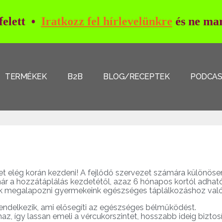
 felett •
Iratkozz fel hírlevelünkre
és ne mar
TERMÉKEK
B2B
BLOG/RECEPTEK
PODCA
t elég korán kezdeni! A fejlődő szervezet számára különöse
ár a hozzátáplálás kezdetétől, azaz 6 hónapos kortól adható
ek megalapozni gyermekeink egészséges táplálkozáshoz való
ndelkezik, ami elősegíti az egészséges bélműködést.
z, így lassan emeli a vércukorszintet, hosszabb ideig biztosí