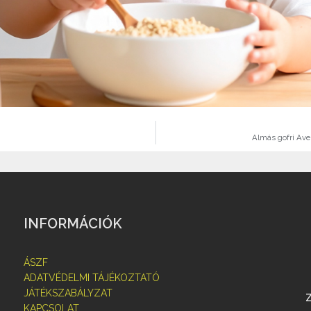
Almás gofri Ave
INFORMÁCIÓK
ÁSZF
ADATVÉDELMI TÁJÉKOZTATÓ
JÁTÉKSZABÁLYZAT
KAPCSOLAT