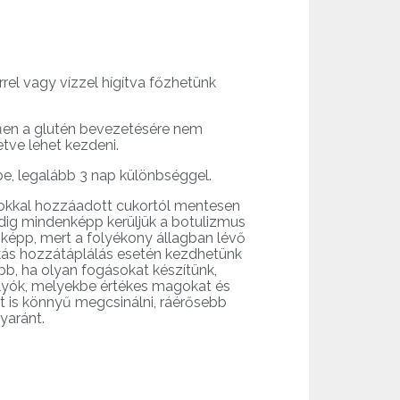
rel vagy vízzel hígítva főzhetünk
űen a glutén bevezetésére nem
tve lehet kezdeni.
 be, legalább 3 nap különbséggel.
nyokkal hozzáadott cukortól mentesen
ddig mindenképp kerüljük a botulizmus
nképp, mert a folyékony állagban lévő
tkás hozzátáplálás esetén kezdhetünk
obb, ha olyan fogásokat készítünk,
olyók, melyekbe értékes magokat és
t is könnyű megcsinálni, ráérősebb
yaránt.