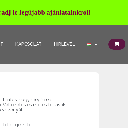
adj le legújabb ajánlatainkról!
ST
KAPCSOLAT
HÍRLEVÉL
n fontos, hogy megfelelő
. Változatos és ízletes fogások
 viszonyát.
t teltségérzetet.