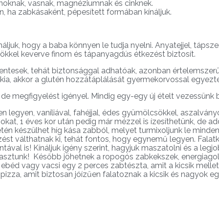
noknak, vasnak, magnéziumnak és cinknek.
 ha zabkásaként, pépesített formában kínáljuk.
juk, hogy a baba könnyen le tudja nyelni. Anyatejjel, tápszer
tökkel keverve finom és tápanyagdús étkezést biztosít.
entesek, tehát biztonsággal adhatóak, azonban értelemszer
kia, akkor a glutén hozzátáplálását gyermekorvossal egyezte
ó, de megfigyelést igényel. Mindig egy-egy új ételt vezessünk
en legyen, vaníliával, fahéjjal, édes gyümölcsökkel, aszalvá
gokat, 1 éves kor után pedig már mézzel is ízesíthetünk, de a
tén készülhet híg kása zabból, melyet turmixoljunk le minde
ést válthatnak ki, tehát fontos, hogy egynemű legyen. Fala
tával is! Kínáljuk igény szerint, hagyjuk maszatolni és a legj
gyasztunk! Később jöhetnek a ropogós zabkekszek, energiag
éd vagy vacsi egy 2 perces zabtészta, amit a kicsik mellet
pizza, amit biztosan jóízűen falatoznak a kicsik és nagyok eg