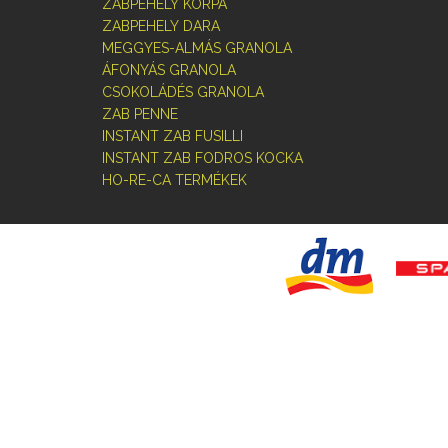
ZABPEHELY KORPA
ZABPEHELY DARA
MEGGYES-ALMÁS GRANOLA
ÁFONYÁS GRANOLA
CSOKOLÁDÉS GRANOLA
ZAB PENNE
INSTANT ZAB FUSILLI
INSTANT ZAB FODROS KOCKA
HO-RE-CA TERMÉKEK