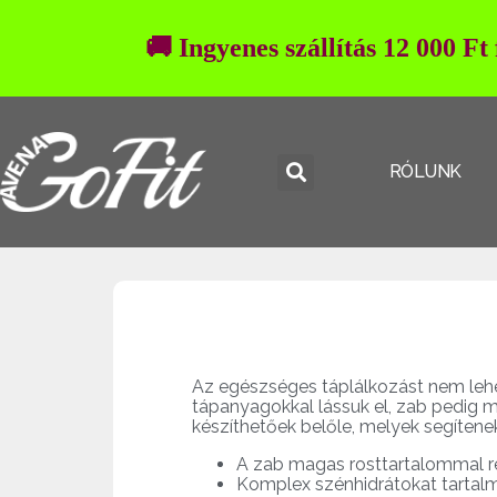
🚚 Ingyenes szállítás 12 000 Ft
RÓLUNK
Az egészséges táplálkozást nem lehe
tápanyagokkal lássuk el, zab pedig m
készíthetőek belőle, melyek segíten
A zab magas rosttartalommal re
Komplex szénhidrátokat tartalma