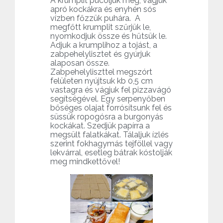
A krumplit pucoljuk meg, vágjuk
apró kockákra és enyhén sós
vízben főzzük puhára. A
megfőtt krumplit szűrjük le,
nyomkodjuk össze és hűtsük le.
Adjuk a krumplihoz a tojást, a
zabpehelylisztet és gyúrjuk
alaposan össze.
Zabpehelyliszttel megszórt
felületen nyújtsuk kb 0,5 cm
vastagra és vágjuk fel pizzavágó
segítségével. Egy serpenyőben
bőséges olajat forrósítsunk fel és
süssük ropogósra a burgonyás
kockákat. Szedjük papírra a
megsült falatkákat. Tálaljuk ízlés
szerint fokhagymás tejföllel vagy
lekvárral, esetleg bátrak kóstolják
meg mindkettővel!