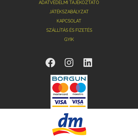
ADATVÉDELMI TÁJÉKOZTATÓ
JÁTÉKSZABÁLYZAT
KAPCSOLAT
SZÁLLÍTÁS ÉS FIZETÉS
GYIK