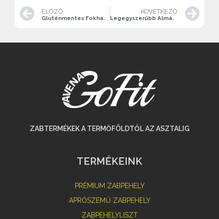
ELŐZŐ
KÖVETKEZŐ
Gluténmentes Fokhagymás Zabkása
Legegyszerűbb Almás Zabkása
ZABTERMÉKEK A TERMŐFÖLDTŐL AZ ASZTALIG
TERMÉKEINK
PRÉMIUM ZABPEHELY
APRÓSZEMŰ ZABPEHELY
ZABPEHELYLISZT