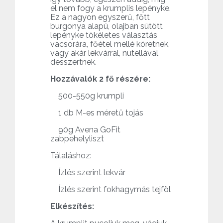
el nem fogy a krumplis lepényke.
Ez a nagyon egyszerű, főtt
burgonya alapú, olajban sütött
lepényke tökéletes választás
vacsorára, főétel mellé köretnek,
vagy akár lekvárral, nutellával
desszertnek.
Hozzávalók 2 fő részére:
500-550g krumpli
1 db M-es méretű tojás
90g Avena GoFit
zabpehelyliszt
Tálaláshoz:
Ízlés szerint lekvár
Ízlés szerint fokhagymás tejföl
Elkészítés: