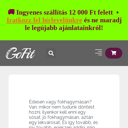
🚚 Ingyenes szállítás 12 000 Ft felett •
Iratkozz fel hírlevelünkre
és ne maradj
le legújabb ajánlatainkról!
Édesen vagy fokhagymásan?
Van, mikor nem tudunk döntést
hozni, ilyenkor kell enni egy
sósat, jó fokhagymásan, aztán
egy lekvárosat. És így tovább, és
így tovább, egészen addig, míg