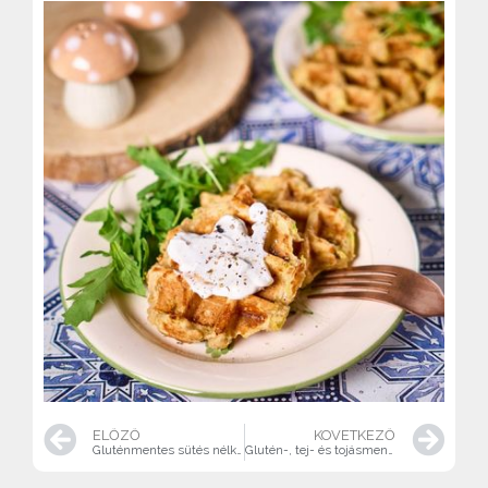
ELŐZŐ
KÖVETKEZŐ
Gluténmentes sütés nélküli gyümölcsös szelet
Glutén-, tej- és tojásmentes, granolával töltött sült alma