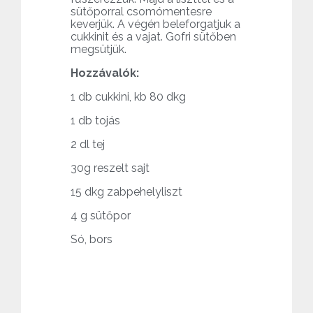
sütőporral csomómentesre
keverjük. A végén beleforgatjuk a
cukkinit és a vajat. Gofri sütőben
megsütjük.
Hozzávalók:
1 db cukkini, kb 80 dkg
1 db tojás
2 dl tej
30g reszelt sajt
15 dkg zabpehelyliszt
4 g sütőpor
Só, bors