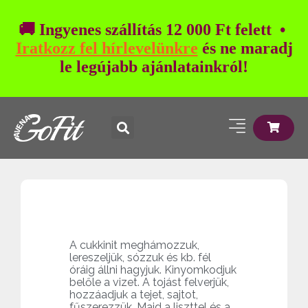
🚚 Ingyenes szállítás 12 000 Ft felett •
Iratkozz fel hírlevelünkre
és ne maradj
le legújabb ajánlatainkról!
A cukkinit meghámozzuk,
lereszeljük, sózzuk és kb. fél
óráig állni hagyjuk. Kinyomkodjuk
belőle a vizet. A tojást felverjük,
hozzáadjuk a tejet, sajtot,
fűszerezzük. Majd a liszttel és a