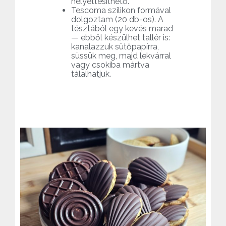
helyettesíthető.
Tescoma szilikon formával
dolgoztam (20 db-os). A
tésztából egy kevés marad
— ebből készülhet tallér is:
kanalazzuk sütőpapírra,
süssük meg, majd lekvárral
vagy csokiba mártva
tálalhatjuk.