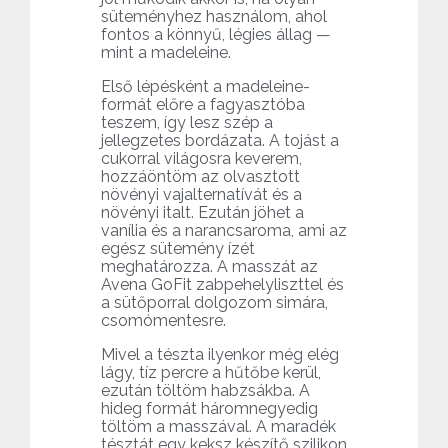
süteményhez használom, ahol
fontos a könnyű, légies állag —
mint a madeleine.
Első lépésként a madeleine-
formát előre a fagyasztóba
teszem, így lesz szép a
jellegzetes bordázata. A tojást a
cukorral világosra keverem,
hozzáöntöm az olvasztott
növényi vajalternatívát és a
növényi italt. Ezután jöhet a
vanília és a narancsaroma, ami az
egész sütemény ízét
meghatározza. A masszát az
Avena GoFit zabpehelyliszttel és
a sütőporral dolgozom simára,
csomómentesre.
Mivel a tészta ilyenkor még elég
lágy, tíz percre a hűtőbe kerül,
ezután töltöm habzsákba. A
hideg formát háromnegyedig
töltöm a masszával. A maradék
tésztát egy keksz készítő szilikon