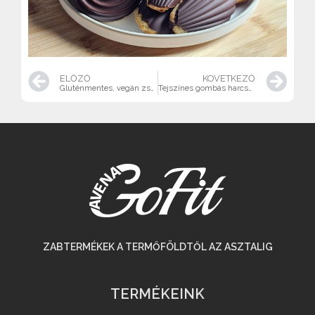
ELŐZŐ
KÖVETKEZŐ
Gluténmentes, vegán zserbó (20×30 cm-es tepsihez)
Tejszínes gombás harcsa hántolt zabkörettel (gluténmentes)
ZABTERMÉKEK A TERMŐFÖLDTŐL AZ ASZTALIG
TERMÉKEINK