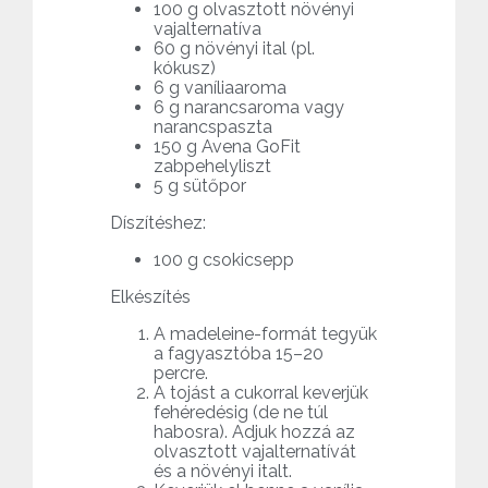
100 g olvasztott növényi
vajalternatíva
60 g növényi ital (pl.
kókusz)
6 g vaníliaaroma
6 g narancsaroma vagy
narancspaszta
150 g Avena GoFit
zabpehelyliszt
5 g sütőpor
Díszítéshez:
100 g csokicsepp
Elkészítés
A madeleine-formát tegyük
a fagyasztóba 15–20
percre.
A tojást a cukorral keverjük
fehéredésig (de ne túl
habosra). Adjuk hozzá az
olvasztott vajalternatívát
és a növényi italt.