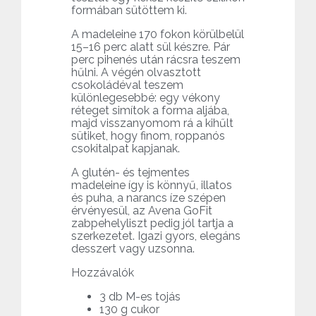
formában sütöttem ki.
A madeleine 170 fokon körülbelül
15–16 perc alatt sül készre. Pár
perc pihenés után rácsra teszem
hűlni. A végén olvasztott
csokoládéval teszem
különlegesebbé: egy vékony
réteget simítok a forma aljába,
majd visszanyomom rá a kihűlt
sütiket, hogy finom, roppanós
csokitalpat kapjanak.
A glutén- és tejmentes
madeleine így is könnyű, illatos
és puha, a narancs íze szépen
érvényesül, az Avena GoFit
zabpehelyliszt pedig jól tartja a
szerkezetet. Igazi gyors, elegáns
desszert vagy uzsonna.
Hozzávalók
3 db M-es tojás
130 g cukor