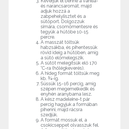
Keverjük el benne a vanília-
és narancsaromát, majd
adjuk hozzá a
zabpehelylisztet és a
sütőport. Dolgozzuk
simára, csomómentesre és
tegyük a hűtőbe 10-15
percre.
A masszát töltsük
habzsákba, és pihentessük
rövid ideig a hűtőben, amíg
a sütő előmelegszik.
A sütőt melegítsük elő 170
°C-ra (hőlégkeverés).
A hideg formát töltsük meg
kb. ¾-ig.
Süssük 15–16 percig, amíg
szépen megemelkedik és
enyhén aranybarna lesz.
A kész madeleine-t pár
percig hagyjuk a formában
pihenni, majd rácsra
szedjük.
A formát mossuk el, a
csokicseppet olvasszuk fel.