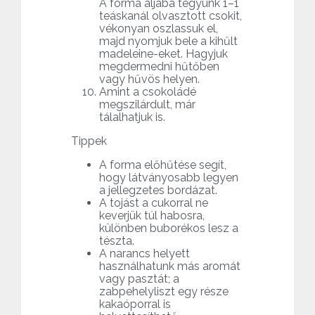
A forma aljába tegyünk 1–1
teáskanál olvasztott csokit,
vékonyan oszlassuk el,
majd nyomjuk bele a kihűlt
madeleine-eket. Hagyjuk
megdermedni hűtőben
vagy hűvös helyen.
Amint a csokoládé
megszilárdult, már
tálalhatjuk is.
Tippek
A forma előhűtése segít,
hogy látványosabb legyen
a jellegzetes bordázat.
A tojást a cukorral ne
keverjük túl habosra,
különben buborékos lesz a
tészta.
A narancs helyett
használhatunk más aromát
vagy pasztát; a
zabpehelyliszt egy része
kakaóporral is