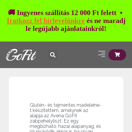
🚚 Ingyenes szállítás 12 000 Ft felett •
Iratkozz fel hírlevelünkre
és ne maradj
le legújabb ajánlatainkról!
Glutén- és tejmentes madeleine-
t készítettem, amelynek az
alapja az Avena GoFit
zabpehelyliszt. Ez egy
megbízható, hazai alapanyag, és
jól működik akkor is, ha olyan