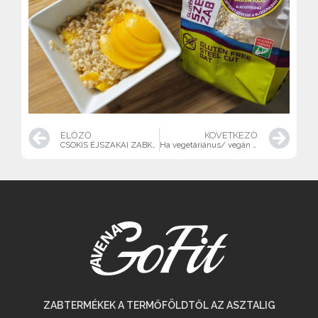
ELŐZŐ
KÖVETKEZŐ
CSOKIS ÉJSZAKAI ZABKÁSA GLUTÉNMENTESEN, VEGÁN
Ha vegetáriánus/ vegán étrendet követsz nem lehet hiányod vitaminokból és ásványianyagokból
ZABTERMÉKEK A TERMŐFÖLDTŐL AZ ASZTALIG