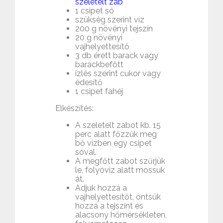
szeletelt zab
1 csipet só
szükség szerint víz
200 g növényi tejszín
20 g növényi
vajhelyettesítő
3 db érett barack vagy
barackbefőtt
ízlés szerint cukor vagy
édesítő
1 csipet fahéj
Elkészítés:
A szeletelt zabot kb. 15
perc alatt főzzük meg
bő vízben egy csipet
sóval.
A megfőtt zabot szűrjük
le, folyóvíz alatt mossuk
át.
Adjuk hozzá a
vajhelyettesítőt, öntsük
hozzá a tejszínt és
alacsony hőmérsékleten,