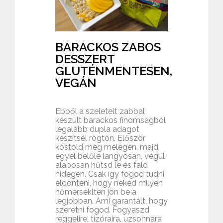
BARACKOS ZABOS
DESSZERT
GLUTÉNMENTESEN,
VEGÁN
Ebből a szeletelt zabbal
készült barackos finomságból
legalább dupla adagot
készítsél rögtön. Először
kóstold meg melegen, majd
egyél belőle langyosan, végül
alaposan hűtsd le és fald
hidegen. Csak így fogod tudni
eldönteni, hogy neked milyen
hőmérséklten jön be a
legjobban. Ami garantált, hogy
szeretni fogod. Fogyaszd
reggelire, tízóraira, uzsonnára