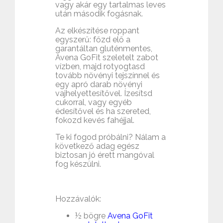
vagy akár egy tartalmas leves
után második fogásnak.
Az elkészítése roppant
egyszerű: főzd elő a
garantáltan gluténmentes,
Avena GoFit szeletelt zabot
vízben, majd rotyogtasd
tovább növényi tejszínnel és
egy apró darab növényi
vajhelyettesítővel. Ízesítsd
cukorral, vagy egyéb
édesítővel és ha szereted,
fokozd kevés fahéjjal.
Te ki fogod próbálni? Nálam a
következő adag egész
biztosan jó érett mangóval
fog készülni.
Hozzávalók:
½ bögre
Avena GoFit