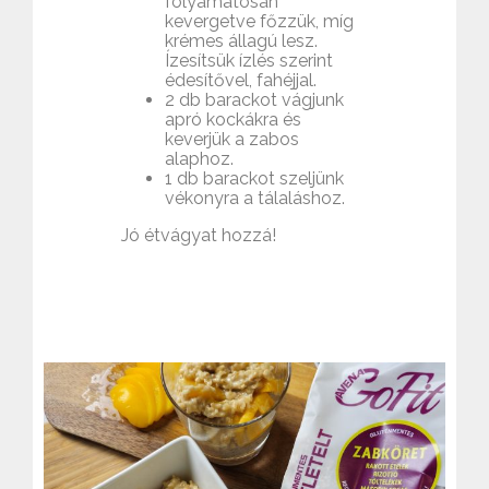
folyamatosan
kevergetve főzzük, míg
krémes állagú lesz.
Ízesítsük ízlés szerint
édesítővel, fahéjjal.
2 db barackot vágjunk
apró kockákra és
keverjük a zabos
alaphoz.
1 db barackot szeljünk
vékonyra a tálaláshoz.
Jó étvágyat hozzá!