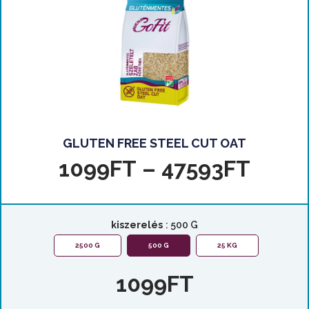
GLUTEN FREE STEEL CUT OAT
1099
FT
–
47593
FT
kiszerelés
: 500 G
2500 G
500 G
25 KG
1099
FT