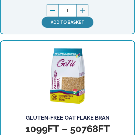
ADD TO BASKET
GLUTEN-FREE OAT FLAKE BRAN
1099
FT
–
50768
FT