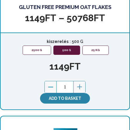
GLUTEN FREE PREMIUM OAT FLAKES
1149
FT
–
50768
FT
kiszerelés
: 500 G
2500 G
500 G
25 KG
1149
FT
ADD TO BASKET