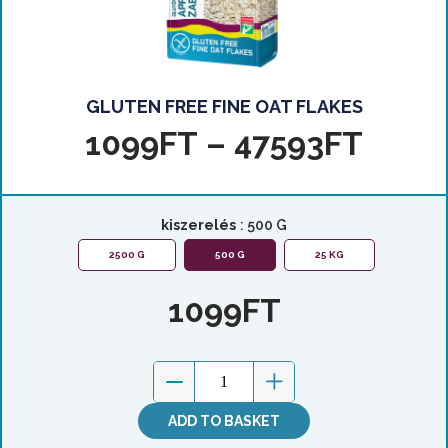
GLUTEN FREE FINE OAT FLAKES
1099
FT
–
47593
FT
kiszerelés
: 500 G
2500 G
500 G
25 KG
1099
FT
ADD TO BASKET