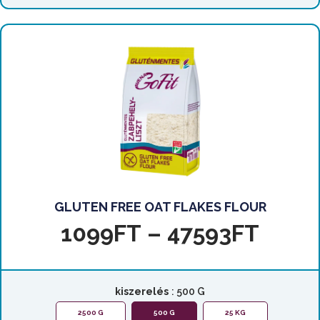
GLUTEN FREE OAT FLAKES FLOUR
1099
FT
–
47593
FT
kiszerelés
: 500 G
2500 G
500 G
25 KG