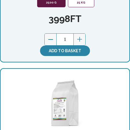
2500 G
25 KG
3998
FT
ADD TO BASKET