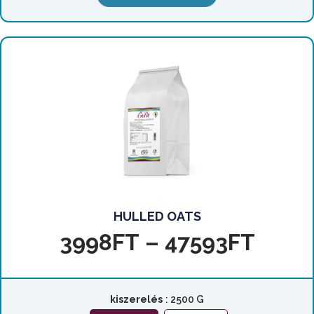
HULLED OATS
3998
FT
–
47593
FT
kiszerelés
: 2500 G