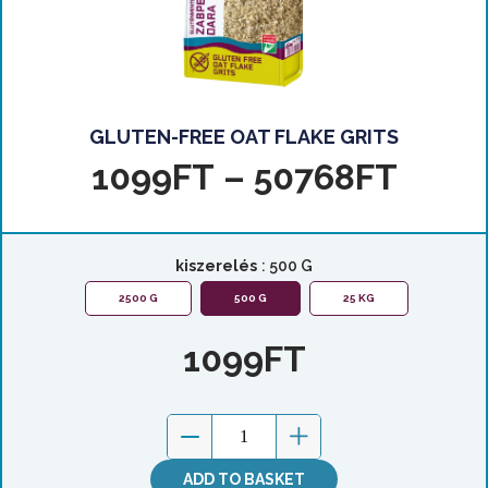
GLUTEN-FREE OAT FLAKE GRITS
1099
FT
–
50768
FT
kiszerelés
: 500 G
2500 G
500 G
25 KG
1099
FT
ADD TO BASKET