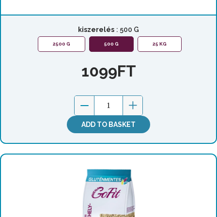
kiszerelés
: 500 G
2500 G
500 G
25 KG
1099
FT
ADD TO BASKET