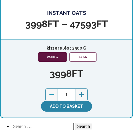
INSTANT OATS
3998
FT
–
47593
FT
kiszerelés
: 2500 G
2500 G
25 KG
3998
FT
ADD TO BASKET