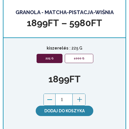
GRANOLA - MATCHA-PISTACJA-WIŚNIA
1899
FT
–
5980
FT
kiszerelés
: 225 G
225 G
1000 G
1899
FT
DODAJ DO KOSZYKA