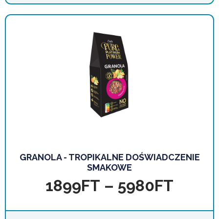
GRANOLA - TROPIKALNE DOŚWIADCZENIE
SMAKOWE
1899
FT
–
5980
FT