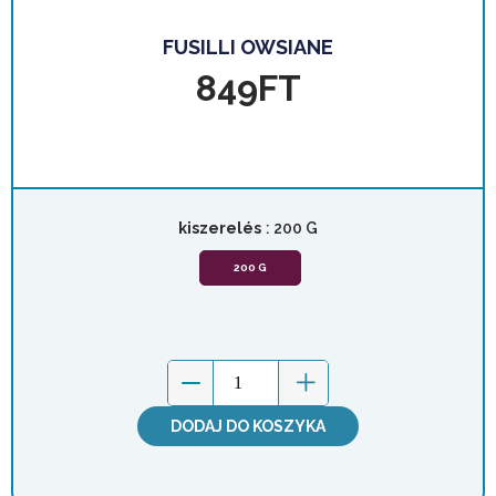
FUSILLI OWSIANE
849
FT
kiszerelés
: 200 G
200 G
DODAJ DO KOSZYKA