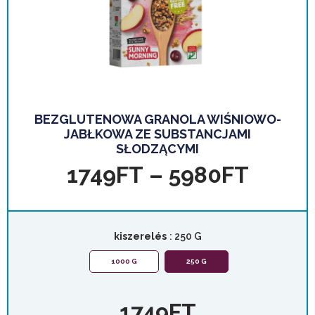
BEZGLUTENOWA GRANOLA WIŚNIOWO-
JABŁKOWA ZE SUBSTANCJAMI
SŁODZĄCYMI
1749
FT
–
5980
FT
kiszerelés
: 250 G
1000 G
250 G
1749
FT