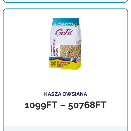
KASZA OWSIANA
1099
FT
–
50768
FT