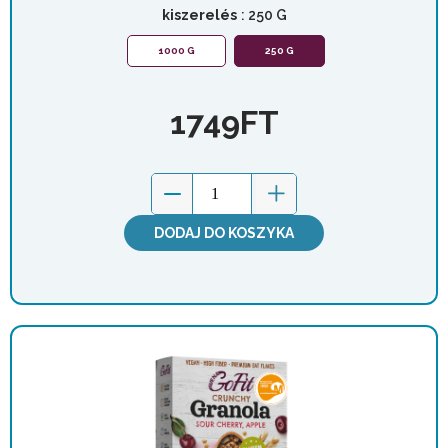
kiszerelés
: 250 G
1000 G
250 G
1749
FT
DODAJ DO KOSZYKA