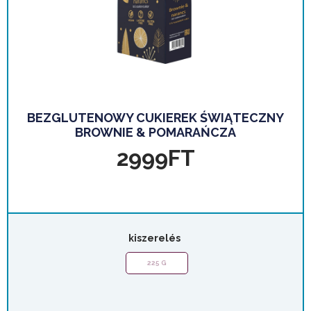
BEZGLUTENOWY CUKIEREK ŚWIĄTECZNY
BROWNIE & POMARAŃCZA
2999
FT
kiszerelés
225 G