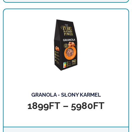
GRANOLA - SŁONY KARMEL
1899
FT
–
5980
FT