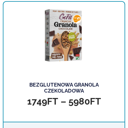
BEZGLUTENOWA GRANOLA
CZEKOLADOWA
1749
FT
–
5980
FT