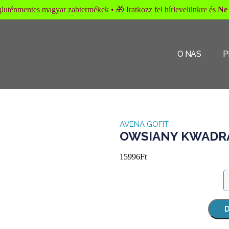
n gluténmentes magyar zabtermékek • 🎁 Iratkozz fel hírlevelünkre és
Ne 
O NAS
P
AVENA GOFIT
OWSIANY KWADRA
15996
Ft
D