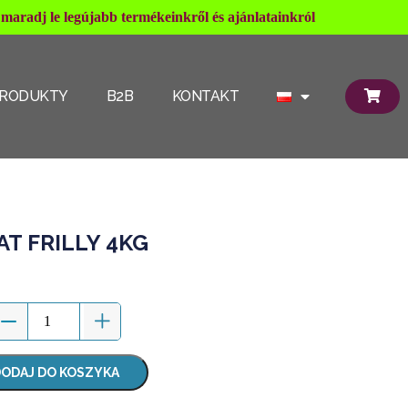
maradj le legújabb termékeinkről és ajánlatainkról
RODUKTY
B2B
KONTAKT
T FRILLY 4KG
ODAJ DO KOSZYKA