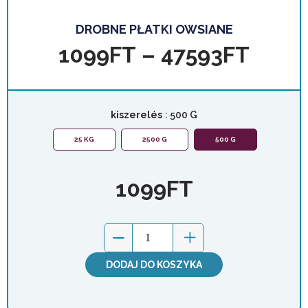
DROBNE PŁATKI OWSIANE
1099
FT
–
47593
FT
kiszerelés
: 500 G
25 KG
2500 G
500 G
1099
FT
DODAJ DO KOSZYKA