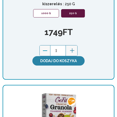
kiszerelés
: 250 G
1000 G
250 G
1749
FT
DODAJ DO KOSZYKA