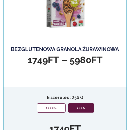
BEZGLUTENOWA GRANOLA ŻURAWINOWA
1749
FT
–
5980
FT
kiszerelés
: 250 G
1000 G
250 G
1749
FT