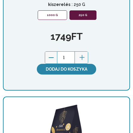
kiszerelés
: 250 G
1000 G
250 G
1749
FT
DODAJ DO KOSZYKA