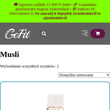
🚚 Ingyenes szállítás 12 000 Ft felett • 🌾 Garantáltan
gluténmentes magyar zabtermékek • 🎁 Iratkozz fel
hírlevelünkre és
Ne maradj le legújabb termékeinkről és
ajánlatainkról
Musli
Wyświetlanie wszystkich wyników: 2