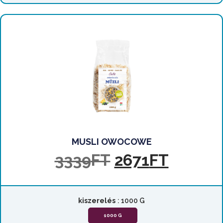
MUSLI OWOCOWE
3339
FT
2671
FT
kiszerelés
: 1000 G
1000 G