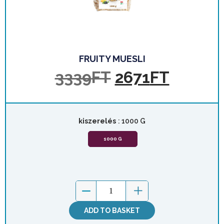
FRUITY MUESLI
3339
FT
2671
FT
kiszerelés
: 1000 G
1000 G
ADD TO BASKET