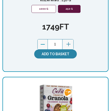
1000 G
250 G
1749
FT
ADD TO BASKET