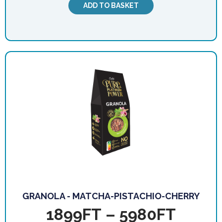
ADD TO BASKET
GRANOLA - MATCHA-PISTACHIO-CHERRY
1899
FT
–
5980
FT