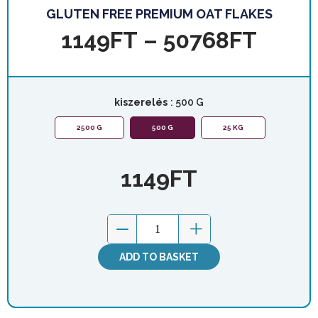
GLUTEN FREE PREMIUM OAT FLAKES
1149
FT
–
50768
FT
kiszerelés
: 500 G
2500 G
500 G
25 KG
1149
FT
ADD TO BASKET