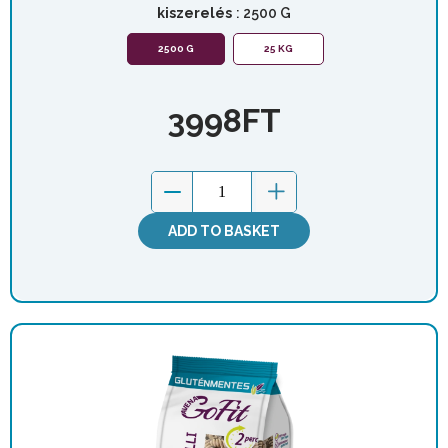
kiszerelés
: 2500 G
2500 G
25 KG
3998
FT
ADD TO BASKET