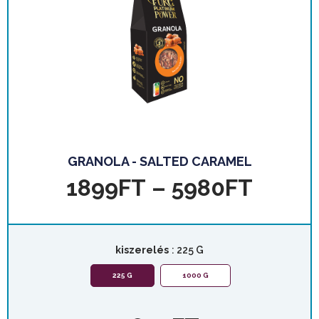
GRANOLA - SALTED CARAMEL
1899
FT
–
5980
FT
kiszerelés
: 225 G
225 G
1000 G