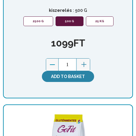
kiszerelés
: 500 G
2500 G
500 G
25 KG
1099
FT
ADD TO BASKET