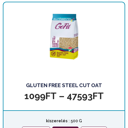
GLUTEN FREE STEEL CUT OAT
1099
FT
–
47593
FT
kiszerelés
: 500 G