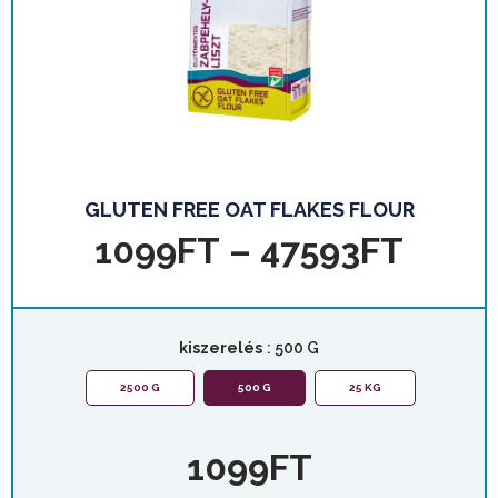
GLUTEN FREE OAT FLAKES FLOUR
1099
FT
–
47593
FT
kiszerelés
: 500 G
2500 G
500 G
25 KG
1099
FT