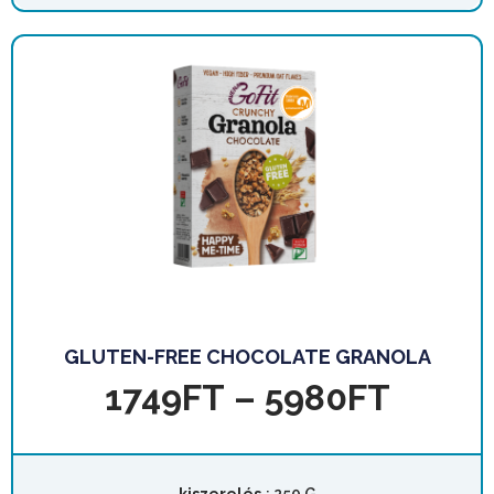
GLUTEN-FREE CHOCOLATE GRANOLA
1749
FT
–
5980
FT
kiszerelés
: 250 G