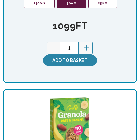
2500 G
500 G
25 KG
1099
FT
ADD TO BASKET