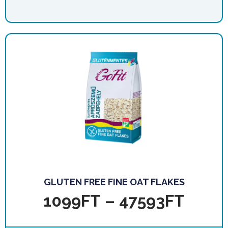
GLUTEN FREE FINE OAT FLAKES
1099
FT
–
47593
FT