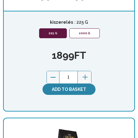
kiszerelés
: 225 G
225 G
1000 G
1899
FT
ADD TO BASKET