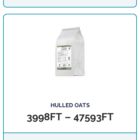
HULLED OATS
3998
FT
–
47593
FT