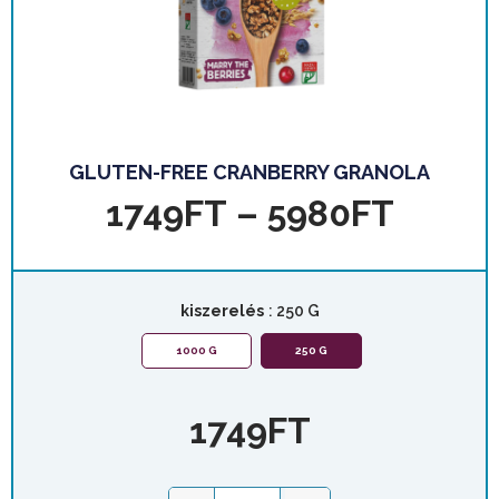
GLUTEN-FREE CRANBERRY GRANOLA
1749
FT
–
5980
FT
kiszerelés
: 250 G
1000 G
250 G
1749
FT