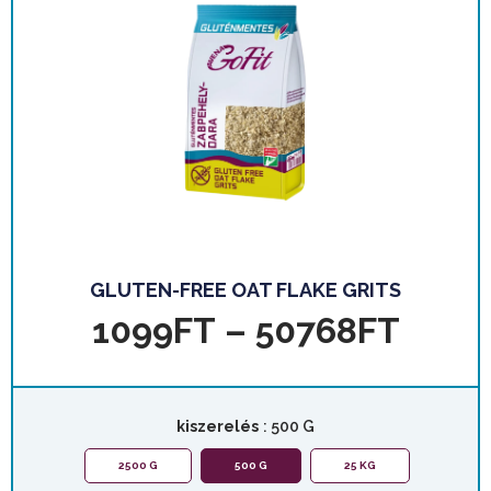
GLUTEN-FREE OAT FLAKE GRITS
1099
FT
–
50768
FT
kiszerelés
: 500 G
2500 G
500 G
25 KG