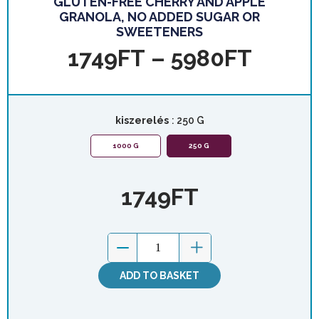
GLUTEN-FREE CHERRY AND APPLE
GRANOLA, NO ADDED SUGAR OR
SWEETENERS
1749
FT
–
5980
FT
kiszerelés
: 250 G
1000 G
250 G
1749
FT
ADD TO BASKET