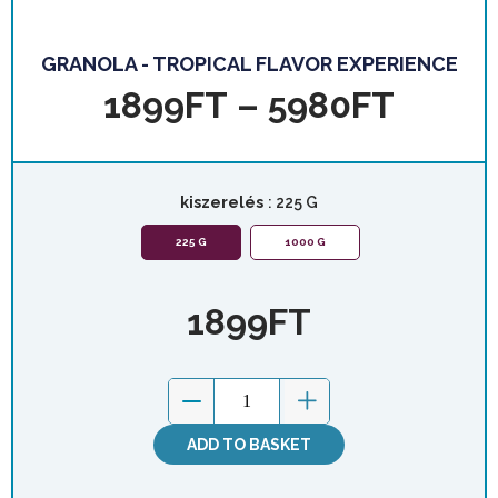
GRANOLA - TROPICAL FLAVOR EXPERIENCE
1899
FT
–
5980
FT
kiszerelés
: 225 G
225 G
1000 G
1899
FT
ADD TO BASKET