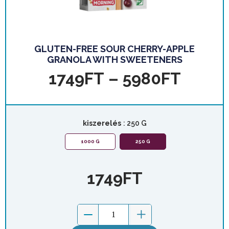
GLUTEN-FREE SOUR CHERRY-APPLE
GRANOLA WITH SWEETENERS
1749
FT
–
5980
FT
kiszerelés
: 250 G
1000 G
250 G
1749
FT