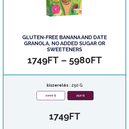
GLUTEN-FREE BANANA AND DATE
GRANOLA, NO ADDED SUGAR OR
SWEETENERS
1749
FT
–
5980
FT
kiszerelés
: 250 G
1000 G
250 G
1749
FT