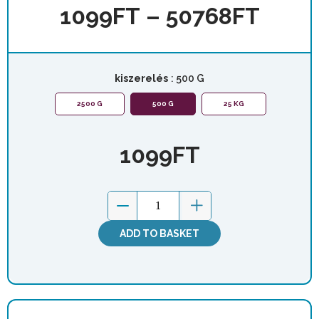
1099
FT
–
50768
FT
kiszerelés
: 500 G
2500 G
500 G
25 KG
1099
FT
ADD TO BASKET