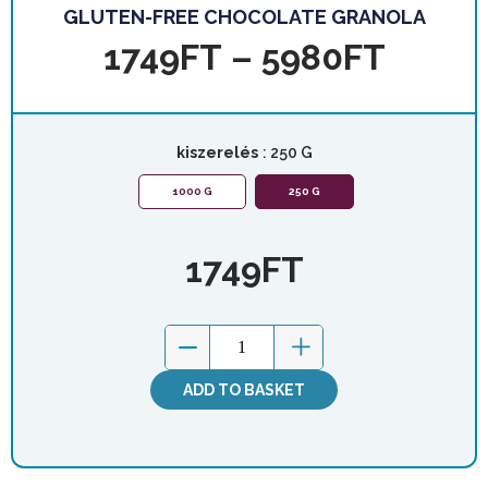
GLUTEN-FREE CHOCOLATE GRANOLA
1749
FT
–
5980
FT
kiszerelés
: 250 G
1000 G
250 G
1749
FT
ADD TO BASKET