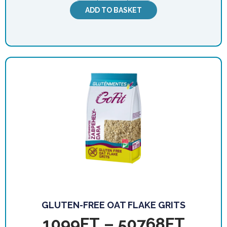
ADD TO BASKET
GLUTEN-FREE OAT FLAKE GRITS
1099
FT
–
50768
FT