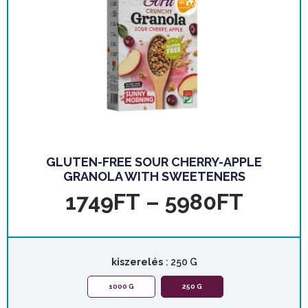
GLUTEN-FREE SOUR CHERRY-APPLE
GRANOLA WITH SWEETENERS
1749
FT
–
5980
FT
kiszerelés
: 250 G
1000 G
250 G