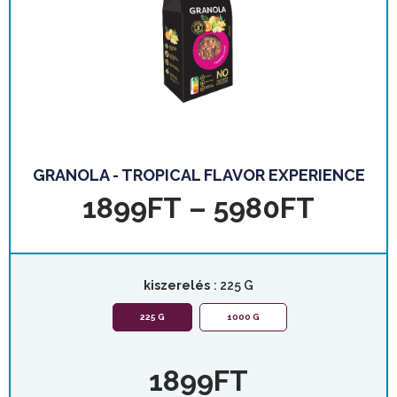
GRANOLA - TROPICAL FLAVOR EXPERIENCE
1899
FT
–
5980
FT
kiszerelés
: 225 G
225 G
1000 G
1899
FT