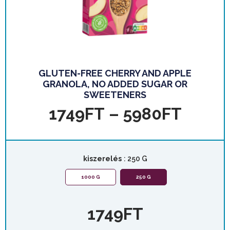
GLUTEN-FREE CHERRY AND APPLE
GRANOLA, NO ADDED SUGAR OR
SWEETENERS
1749
FT
–
5980
FT
kiszerelés
: 250 G
1000 G
250 G
1749
FT