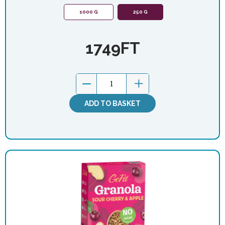
1000 G
250 G
1749
FT
ADD TO BASKET