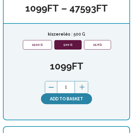
1099
FT
–
47593
FT
kiszerelés
: 500 G
2500 G
500 G
25 KG
1099
FT
ADD TO BASKET