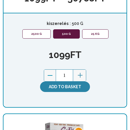
kiszerelés
: 500 G
2500 G
500 G
25 KG
1099
FT
ADD TO BASKET