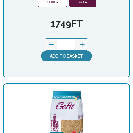
1000 G
250 G
1749
FT
ADD TO BASKET