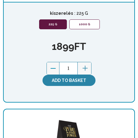
kiszerelés
: 225 G
225 G
1000 G
1899
FT
ADD TO BASKET