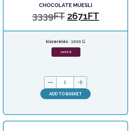
CHOCOLATE MUESLI
3339
FT
2671
FT
kiszerelés
: 1000 G
1000 G
ADD TO BASKET