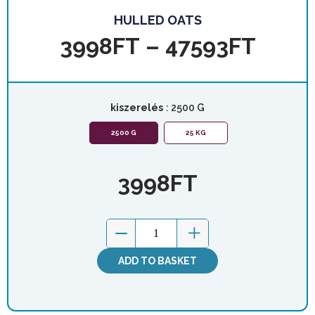
HULLED OATS
3998
FT
–
47593
FT
kiszerelés
: 2500 G
2500 G
25 KG
3998
FT
ADD TO BASKET