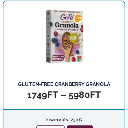
GLUTEN-FREE CRANBERRY GRANOLA
1749
FT
–
5980
FT
kiszerelés
: 250 G