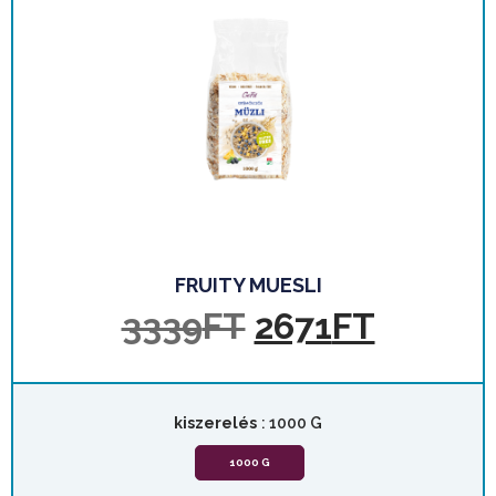
FRUITY MUESLI
3339
FT
2671
FT
kiszerelés
: 1000 G
1000 G