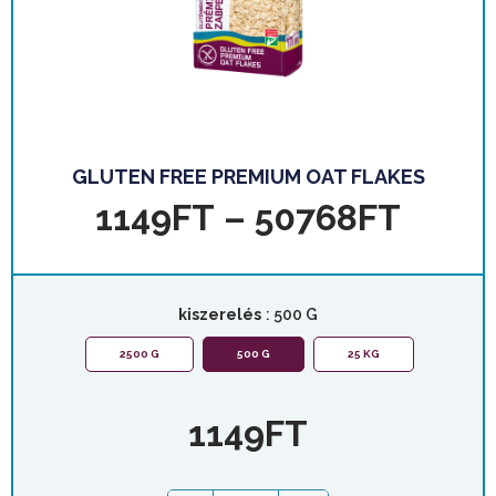
GLUTEN FREE PREMIUM OAT FLAKES
1149
FT
–
50768
FT
kiszerelés
: 500 G
2500 G
500 G
25 KG
1149
FT