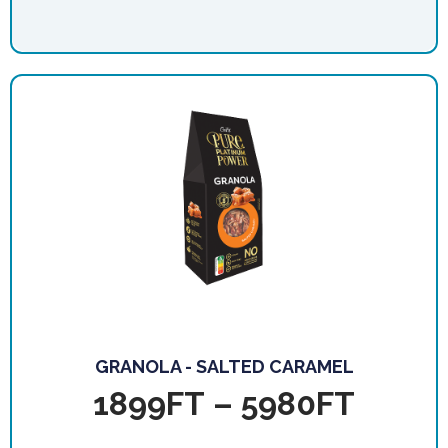
GRANOLA - SALTED CARAMEL
1899
FT
–
5980
FT