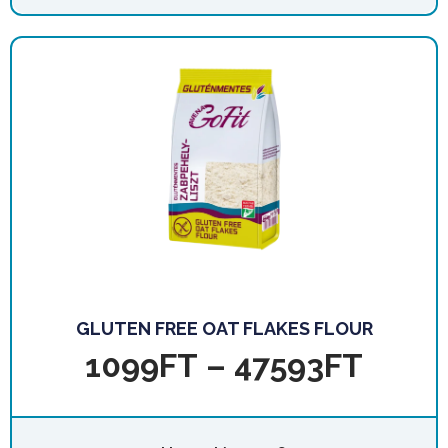
GLUTEN FREE OAT FLAKES FLOUR
1099
FT
–
47593
FT