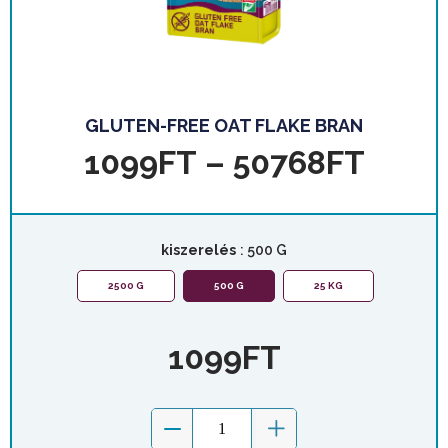
GLUTEN-FREE OAT FLAKE BRAN
1099
FT
–
50768
FT
kiszerelés
: 500 G
2500 G
500 G
25 KG
1099
FT