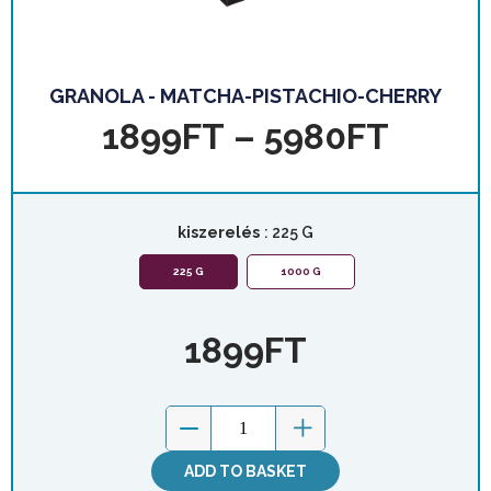
GRANOLA - MATCHA-PISTACHIO-CHERRY
1899
FT
–
5980
FT
kiszerelés
: 225 G
225 G
1000 G
1899
FT
ADD TO BASKET