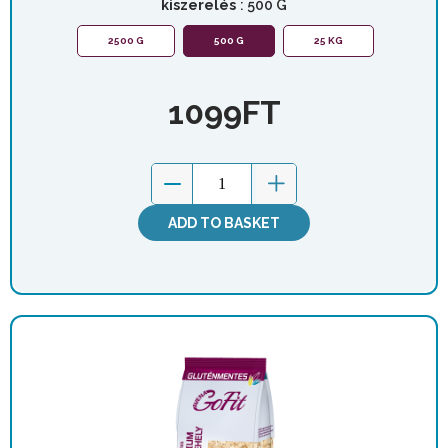
kiszerelés
: 500 G
2500 G
500 G
25 KG
1099
FT
ADD TO BASKET