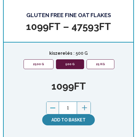
GLUTEN FREE FINE OAT FLAKES
1099
FT
–
47593
FT
kiszerelés
: 500 G
2500 G
500 G
25 KG
1099
FT
ADD TO BASKET