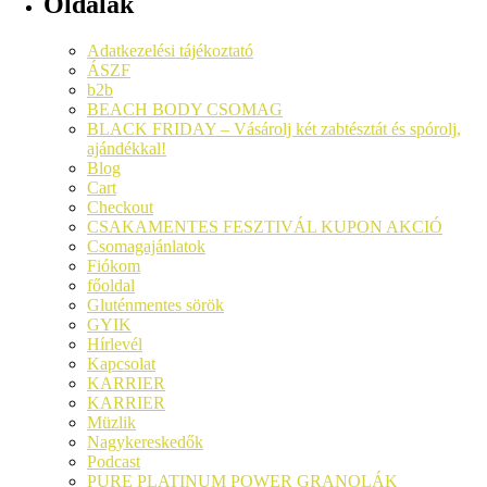
Oldalak
Adatkezelési tájékoztató
ÁSZF
b2b
BEACH BODY CSOMAG
BLACK FRIDAY – Vásárolj két zabtésztát és spórolj,
ajándékkal!
Blog
Cart
Checkout
CSAKAMENTES FESZTIVÁL KUPON AKCIÓ​
Csomagajánlatok
Fiókom
főoldal
Gluténmentes sörök
GYIK
Hírlevél
Kapcsolat
KARRIER
KARRIER
Müzlik
Nagykereskedők
Podcast
PURE PLATINUM POWER GRANOLÁK