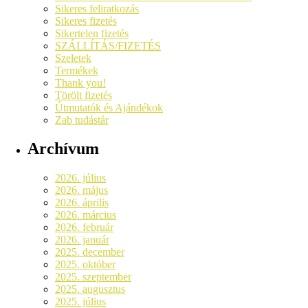
Sikeres feliratkozás
Sikeres fizetés
Sikertelen fizetés
SZÁLLÍTÁS/FIZETÉS
Szeletek
Termékek
Thank you!
Törölt fizetés
Útmutatók és Ajándékok
Zab tudástár
Archívum
2026. július
2026. május
2026. április
2026. március
2026. február
2026. január
2025. december
2025. október
2025. szeptember
2025. augusztus
2025. július